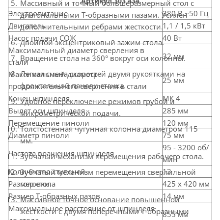
Артикул
303 434
Массивный и точный большеразмерный стол с
Электропитание
380 В ~50 Гц
диагональными Т-образными пазами. Усилен
Двигатель
1,1 / 1,5 кВт
дополнительными ребрами жесткости.
Насос подачи СОЖ
40 Вт
Двойной эксцентриковый зажим стола.
Максимальный диаметр сверления в
32 мм
Вращение стола на 360° вокруг оси колонны.
стали
Легкая смена скоростей двумя рукоятками на
Максимальный диаметр
25 мм
фронтальной панели станка.
продолжительного сверления в стали
Конец шпинделя
МК 4
Удобное переключение режимов грубой и
Вылет оси шпинделя
285 мм
микрометрической подачи.
Перемещение пиноли
120 мм
Толстостенная чугунная колонна диаметром 115
Диаметр пиноли
75 мм
мм.
95 - 3200 об/
Частота вращения шпинделя
Зубчатый механизм перемещения рабочего стола.
мин
Количество ступеней
12
Зубчатый механизм перемещения сверлильной
Размер стола
425 х 420 мм
головки.
Размер Т-образных пазов
14 мм
Массивное точное основание повышенной
Максимальное расстояние от шпинделя
жесткости с двумя поперечными Т-образными
855 мм
до стола