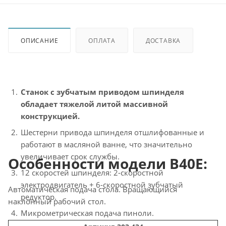
ОПИСАНИЕ
ОПЛАТА
ДОСТАВКА
Станок с зубчатым приводом шпинделя
обладает тяжелой литой массивной
конструкцией.
Шестерни привода шпинделя отшлифованные и
работают в масляной ванне, что значительно
увеличивает срок службы.
Особенности модели B40E:
12 скоростей шпинделя: 2-скоростной
электродвигатель + 6-скоростной зубчатый
Автоматическая подача стола. Вращающийся
редуктор.
наклонный рабочий стол.
Микрометрическая подача пиноли.