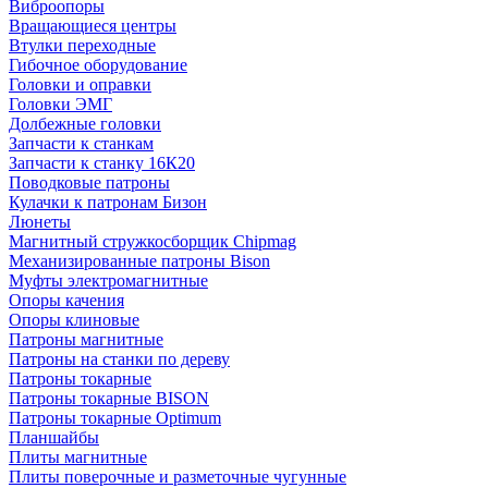
Виброопоры
Вращающиеся центры
Втулки переходные
Гибочное оборудование
Головки и оправки
Головки ЭМГ
Долбежные головки
Запчасти к станкам
Запчасти к станку 16К20
Поводковые патроны
Кулачки к патронам Бизон
Люнеты
Магнитный стружкосборщик Chipmag
Механизированные патроны Bison
Муфты электромагнитные
Опоры качения
Опоры клиновые
Патроны магнитные
Патроны на станки по дереву
Патроны токарные
Патроны токарные BISON
Патроны токарные Optimum
Планшайбы
Плиты магнитные
Плиты поверочные и разметочные чугунные