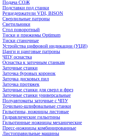
Подача СОЖ
Подставки под станки
Резцедержатели VDI, BISON
Сверлильные патроны
Светильники
Стол поворотный
Тиски и прижимы Optimum
Тиски станочные
Устройства цифровой индикации (УЦИ)
Цанги и цанговые патроны
ЧПУ оснастка
Оснастка к заточным станкам
Заточные станки
Заточка буровых коронок
Заточка дисковых пил
Заточка протяжек
Заточные станки для сверл и фрез
Заточные станки универсальные
Полуавтоматы заточные с ЧПУ
Точильно-шлифовальные станки
Гильотины, ножницы листовые
Гидравлические гильотины
Гильотинные ножницы механические
Пресс-ножницы комбинированные
Листоправильные машины