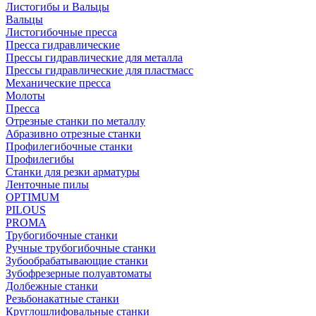
Листогибы и Вальцы
Вальцы
Листогибочные пресса
Пресса гидравлические
Прессы гидравлические для металла
Прессы гидравлические для пластмасс
Механические пресса
Молоты
Пресса
Отрезные станки по металлу
Абразивно отрезные станки
Профилегибочные станки
Профилегибы
Станки для резки арматуры
Ленточные пилы
OPTIMUM
PILOUS
PROMA
Трубогибочные станки
Ручные трубогибочные станки
Зубообрабатывающие станки
Зубофрезерные полуавтоматы
Долбежные станки
Резьбонакатные станки
Круглошлифовальные станки