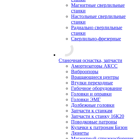
Магнитные сверлильные
станки
Настольные сверлильные
станки
Радиально сверлильные
станки
Сверлильно-фрезерные
Станочная оснастка, запчасти
Амортизаторы АКСС
Виброопоры
Вращающиеся центры
Втулки переходные
Гибочное оборудование
Головки и оправки
Головки ЭМГ
Долбежные головки
Запчасти к станкам
Запчасти к станку 16К20
Поводковые патроны
Кулачки к патронам Бизон
Люнеты
Магнитный стружкосборщик