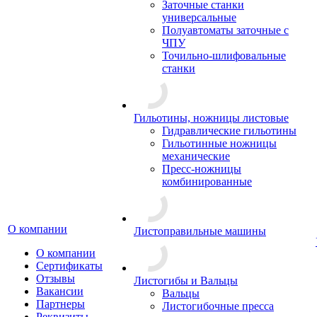
Заточные станки
универсальные
Полуавтоматы заточные с
ЧПУ
Точильно-шлифовальные
станки
Гильотины, ножницы листовые
Гидравлические гильотины
Гильотинные ножницы
механические
Пресс-ножницы
комбинированные
О компании
Листоправильные машины
О компании
Сертификаты
Отзывы
Листогибы и Вальцы
Вакансии
Вальцы
Партнеры
Листогибочные пресса
Реквизиты