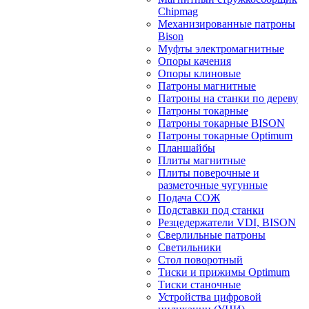
Chipmag
Механизированные патроны
Bison
Муфты электромагнитные
Опоры качения
Опоры клиновые
Патроны магнитные
Патроны на станки по дереву
Патроны токарные
Патроны токарные BISON
Патроны токарные Optimum
Планшайбы
Плиты магнитные
Плиты поверочные и
разметочные чугунные
Подача СОЖ
Подставки под станки
Резцедержатели VDI, BISON
Сверлильные патроны
Светильники
Стол поворотный
Тиски и прижимы Optimum
Тиски станочные
Устройства цифровой