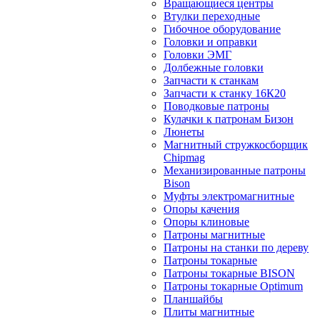
Вращающиеся центры
Втулки переходные
Гибочное оборудование
Головки и оправки
Головки ЭМГ
Долбежные головки
Запчасти к станкам
Запчасти к станку 16К20
Поводковые патроны
Кулачки к патронам Бизон
Люнеты
Магнитный стружкосборщик
Chipmag
Механизированные патроны
Bison
Муфты электромагнитные
Опоры качения
Опоры клиновые
Патроны магнитные
Патроны на станки по дереву
Патроны токарные
Патроны токарные BISON
Патроны токарные Optimum
Планшайбы
Плиты магнитные