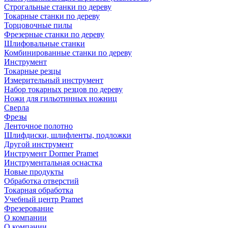
Строгальные станки по дереву
Токарные станки по дереву
Торцовочные пилы
Фрезерные станки по дереву
Шлифовальные станки
Комбинированные станки по дереву
Инструмент
Токарные резцы
Измерительный инструмент
Набор токарных резцов по дереву
Ножи для гильотинных ножниц
Сверла
Фрезы
Ленточное полотно
Шлифдиски, шлифленты, подложки
Другой инструмент
Инструмент Dormer Pramet
Инструментальная оснастка
Новые продукты
Обработка отверстий
Токарная обработка
Учебный центр Pramet
Фрезерование
О компании
О компании