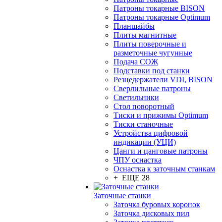
Патроны токарные BISON
Патроны токарные Optimum
Планшайбы
Плиты магнитные
Плиты поверочные и
разметочные чугунные
Подача СОЖ
Подставки под станки
Резцедержатели VDI, BISON
Сверлильные патроны
Светильники
Стол поворотный
Тиски и прижимы Optimum
Тиски станочные
Устройства цифровой
индикации (УЦИ)
Цанги и цанговые патроны
ЧПУ оснастка
Оснастка к заточным станкам
+ ЕЩЕ 28
Заточные станки
Заточка буровых коронок
Заточка дисковых пил