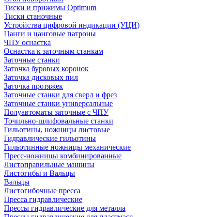
Тиски и прижимы Optimum
Тиски станочные
Устройства цифровой индикации (УЦИ)
Цанги и цанговые патроны
ЧПУ оснастка
Оснастка к заточным станкам
Заточные станки
Заточка буровых коронок
Заточка дисковых пил
Заточка протяжек
Заточные станки для сверл и фрез
Заточные станки универсальные
Полуавтоматы заточные с ЧПУ
Точильно-шлифовальные станки
Гильотины, ножницы листовые
Гидравлические гильотины
Гильотинные ножницы механические
Пресс-ножницы комбинированные
Листоправильные машины
Листогибы и Вальцы
Вальцы
Листогибочные пресса
Пресса гидравлические
Прессы гидравлические для металла
Прессы гидравлические для пластмасс