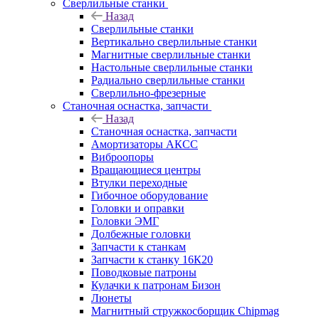
Сверлильные станки
Назад
Сверлильные станки
Вертикально сверлильные станки
Магнитные сверлильные станки
Настольные сверлильные станки
Радиально сверлильные станки
Сверлильно-фрезерные
Станочная оснастка, запчасти
Назад
Станочная оснастка, запчасти
Амортизаторы АКСС
Виброопоры
Вращающиеся центры
Втулки переходные
Гибочное оборудование
Головки и оправки
Головки ЭМГ
Долбежные головки
Запчасти к станкам
Запчасти к станку 16К20
Поводковые патроны
Кулачки к патронам Бизон
Люнеты
Магнитный стружкосборщик Chipmag