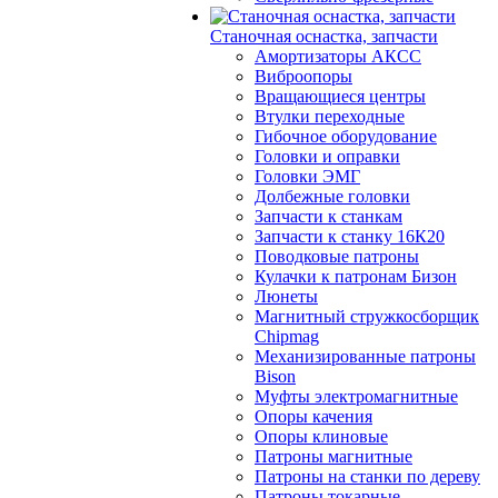
Станочная оснастка, запчасти
Амортизаторы АКСС
Виброопоры
Вращающиеся центры
Втулки переходные
Гибочное оборудование
Головки и оправки
Головки ЭМГ
Долбежные головки
Запчасти к станкам
Запчасти к станку 16К20
Поводковые патроны
Кулачки к патронам Бизон
Люнеты
Магнитный стружкосборщик
Chipmag
Механизированные патроны
Bison
Муфты электромагнитные
Опоры качения
Опоры клиновые
Патроны магнитные
Патроны на станки по дереву
Патроны токарные