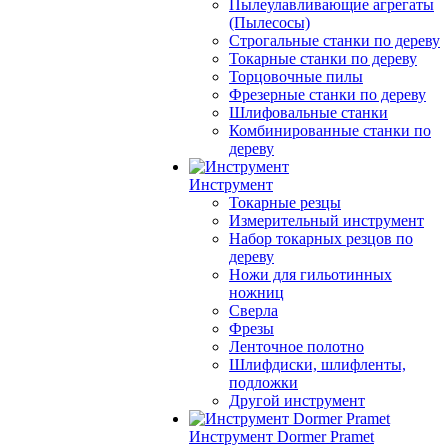
Пылеулавливающие агрегаты
(Пылесосы)
Строгальные станки по дереву
Токарные станки по дереву
Торцовочные пилы
Фрезерные станки по дереву
Шлифовальные станки
Комбинированные станки по
дереву
Инструмент
Токарные резцы
Измерительный инструмент
Набор токарных резцов по
дереву
Ножи для гильотинных
ножниц
Сверла
Фрезы
Ленточное полотно
Шлифдиски, шлифленты,
подложки
Другой инструмент
Инструмент Dormer Pramet