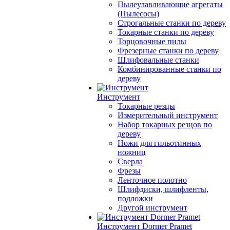
Пылеулавливающие агрегаты
(Пылесосы)
Строгальные станки по дереву
Токарные станки по дереву
Торцовочные пилы
Фрезерные станки по дереву
Шлифовальные станки
Комбинированные станки по
дереву
Инструмент
Токарные резцы
Измерительный инструмент
Набор токарных резцов по
дереву
Ножи для гильотинных
ножниц
Сверла
Фрезы
Ленточное полотно
Шлифдиски, шлифленты,
подложки
Другой инструмент
Инструмент Dormer Pramet