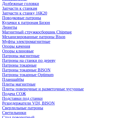
Долбежные головки
Запчасти к станкам
Запчасти к станку 16К20
Поводковые патроны
Кулачки к патронам Бизон
Люнеты
Магнитный стружкосборщик Chipmag
Механизированные патроны Bison
Муфты электромагнитные
Опоры качения
Опоры клиновые
Патроны магнитные
Патроны на станки по дереву
Патроны токарные
Патроны токарные BISON
Патроны токарные Optimum
Планшайбы
Плиты магнитные
Плиты поверочные и разметочные чугунные
Подача СОЖ
Подставки под станки
Резцедержатели VDI, BISON
Сверлильные патроны
Светильники
Стол поворотный