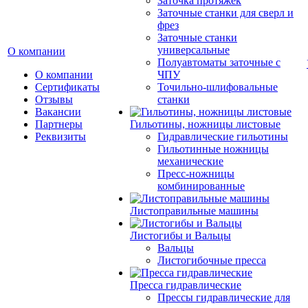
Заточка протяжек
Заточные станки для сверл и
фрез
Заточные станки
универсальные
О компании
Полуавтоматы заточные с
О компании
ЧПУ
Сертификаты
Точильно-шлифовальные
Отзывы
станки
Вакансии
Партнеры
Гильотины, ножницы листовые
Реквизиты
Гидравлические гильотины
Гильотинные ножницы
механические
Пресс-ножницы
комбинированные
Листоправильные машины
Листогибы и Вальцы
Вальцы
Листогибочные пресса
Пресса гидравлические
Прессы гидравлические для