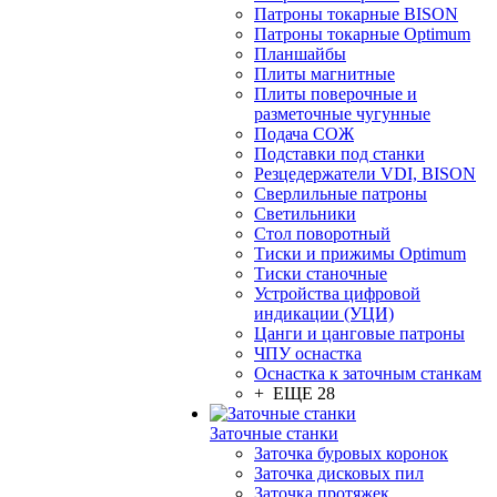
Патроны токарные BISON
Патроны токарные Optimum
Планшайбы
Плиты магнитные
Плиты поверочные и
разметочные чугунные
Подача СОЖ
Подставки под станки
Резцедержатели VDI, BISON
Сверлильные патроны
Светильники
Стол поворотный
Тиски и прижимы Optimum
Тиски станочные
Устройства цифровой
индикации (УЦИ)
Цанги и цанговые патроны
ЧПУ оснастка
Оснастка к заточным станкам
+ ЕЩЕ 28
Заточные станки
Заточка буровых коронок
Заточка дисковых пил
Заточка протяжек