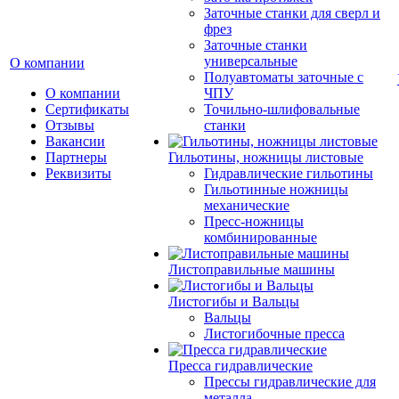
Заточные станки для сверл и
фрез
Заточные станки
универсальные
О компании
Полуавтоматы заточные с
О компании
ЧПУ
Сертификаты
Точильно-шлифовальные
Отзывы
станки
Вакансии
Партнеры
Гильотины, ножницы листовые
Реквизиты
Гидравлические гильотины
Гильотинные ножницы
механические
Пресс-ножницы
комбинированные
Листоправильные машины
Листогибы и Вальцы
Вальцы
Листогибочные пресса
Пресса гидравлические
Прессы гидравлические для
металла