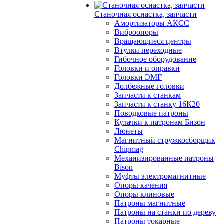
Станочная оснастка, запчасти
Амортизаторы АКСС
Виброопоры
Вращающиеся центры
Втулки переходные
Гибочное оборудование
Головки и оправки
Головки ЭМГ
Долбежные головки
Запчасти к станкам
Запчасти к станку 16К20
Поводковые патроны
Кулачки к патронам Бизон
Люнеты
Магнитный стружкосборщик
Chipmag
Механизированные патроны
Bison
Муфты электромагнитные
Опоры качения
Опоры клиновые
Патроны магнитные
Патроны на станки по дереву
Патроны токарные