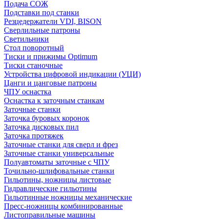
Подача СОЖ
Подставки под станки
Резцедержатели VDI, BISON
Сверлильные патроны
Светильники
Стол поворотный
Тиски и прижимы Optimum
Тиски станочные
Устройства цифровой индикации (УЦИ)
Цанги и цанговые патроны
ЧПУ оснастка
Оснастка к заточным станкам
Заточные станки
Заточка буровых коронок
Заточка дисковых пил
Заточка протяжек
Заточные станки для сверл и фрез
Заточные станки универсальные
Полуавтоматы заточные с ЧПУ
Точильно-шлифовальные станки
Гильотины, ножницы листовые
Гидравлические гильотины
Гильотинные ножницы механические
Пресс-ножницы комбинированные
Листоправильные машины