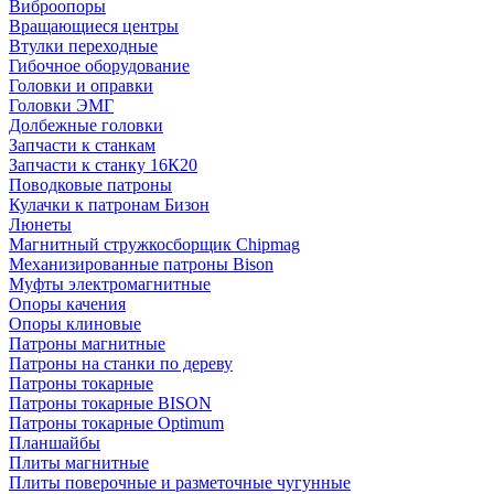
Виброопоры
Вращающиеся центры
Втулки переходные
Гибочное оборудование
Головки и оправки
Головки ЭМГ
Долбежные головки
Запчасти к станкам
Запчасти к станку 16К20
Поводковые патроны
Кулачки к патронам Бизон
Люнеты
Магнитный стружкосборщик Chipmag
Механизированные патроны Bison
Муфты электромагнитные
Опоры качения
Опоры клиновые
Патроны магнитные
Патроны на станки по дереву
Патроны токарные
Патроны токарные BISON
Патроны токарные Optimum
Планшайбы
Плиты магнитные
Плиты поверочные и разметочные чугунные