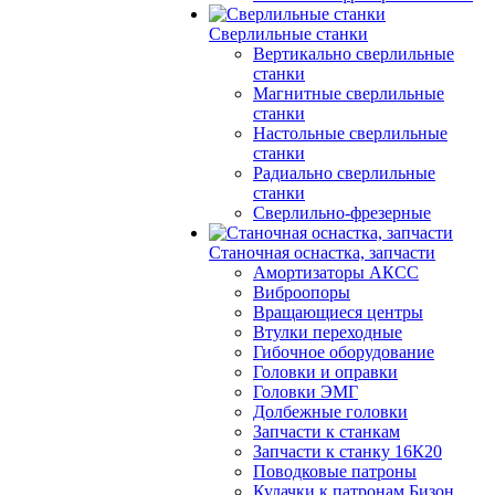
Сверлильные станки
Вертикально сверлильные
станки
Магнитные сверлильные
станки
Настольные сверлильные
станки
Радиально сверлильные
станки
Сверлильно-фрезерные
Станочная оснастка, запчасти
Амортизаторы АКСС
Виброопоры
Вращающиеся центры
Втулки переходные
Гибочное оборудование
Головки и оправки
Головки ЭМГ
Долбежные головки
Запчасти к станкам
Запчасти к станку 16К20
Поводковые патроны
Кулачки к патронам Бизон