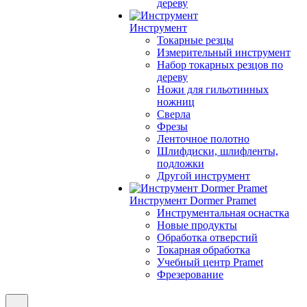
дереву
Инструмент
Токарные резцы
Измерительный инструмент
Набор токарных резцов по
дереву
Ножи для гильотинных
ножниц
Сверла
Фрезы
Ленточное полотно
Шлифдиски, шлифленты,
подложки
Другой инструмент
Инструмент Dormer Pramet
Инструментальная оснастка
Новые продукты
Обработка отверстий
Токарная обработка
Учебный центр Pramet
Фрезерование