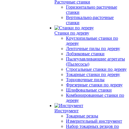
Расточные станки
Горизонтально расточные
станки
Вертикально-расточные
станки
Станки по дереву
Круглопильные станки по
дереву
Ленточные пилы по дереву
Лобзиковые станки
Пылеулавливающие агрегаты
(Пылесосы)
Строгальные станки по дереву
Токарные станки по дереву
Торцовочные пилы
Фрезерные станки по дереву
Шлифовальные станки
Комбинированные станки по
дереву
Инструмент
Токарные резцы
Измерительный инструмент
Набор токарных резцов по