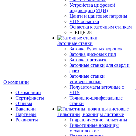
Устройства цифровой
индикации (УЦИ)
Цанги и цанговые патроны
ЧПУ оснастка
Оснастка к заточным станкам
+ ЕЩЕ 28
Заточные станки
Заточка буровых коронок
Заточка дисковых пил
Заточка протяжек
Заточные станки для сверл и
фрез
Заточные станки
универсальные
О компании
Полуавтоматы заточные с
О компании
ЧПУ
Сертификаты
Точильно-шлифовальные
Отзывы
станки
Вакансии
Партнеры
Гильотины, ножницы листовые
Реквизиты
Гидравлические гильотины
Гильотинные ножницы
механические