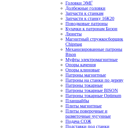
Головки ЭМГ
Долбежные головки
Запчасти к станкам
Запчасти к станку 16К20
Поводковые патроны
Кулачки к патронам Бизон
Люнеты
Магнитный стружкосборщик
Chipmag
Механизированные патроны
Bison
Муфты электромагнитные
Опоры качения
Опоры клиновые
Патроны магнитные
Патроны на станки по дереву
Патроны токарные
Патроны токарные BISON
Патроны токарные Optimum
Планшайбы
Плиты магнитные
Плиты поверочные и
разметочные чугунные
Подача СОЖ
Подставки под станки