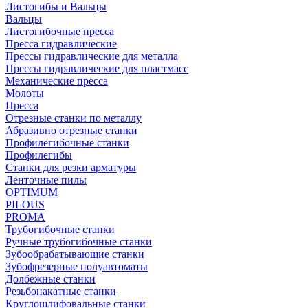
Листогибы и Вальцы
Вальцы
Листогибочные пресса
Пресса гидравлические
Прессы гидравлические для металла
Прессы гидравлические для пластмасс
Механические пресса
Молоты
Пресса
Отрезные станки по металлу
Абразивно отрезные станки
Профилегибочные станки
Профилегибы
Станки для резки арматуры
Ленточные пилы
OPTIMUM
PILOUS
PROMA
Трубогибочные станки
Ручные трубогибочные станки
Зубообрабатывающие станки
Зубофрезерные полуавтоматы
Долбежные станки
Резьбонакатные станки
Круглошлифовальные станки