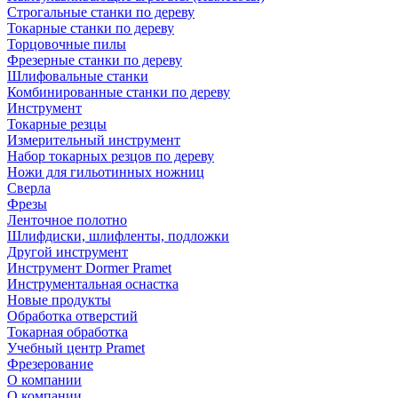
Строгальные станки по дереву
Токарные станки по дереву
Торцовочные пилы
Фрезерные станки по дереву
Шлифовальные станки
Комбинированные станки по дереву
Инструмент
Токарные резцы
Измерительный инструмент
Набор токарных резцов по дереву
Ножи для гильотинных ножниц
Сверла
Фрезы
Ленточное полотно
Шлифдиски, шлифленты, подложки
Другой инструмент
Инструмент Dormer Pramet
Инструментальная оснастка
Новые продукты
Обработка отверстий
Токарная обработка
Учебный центр Pramet
Фрезерование
О компании
О компании