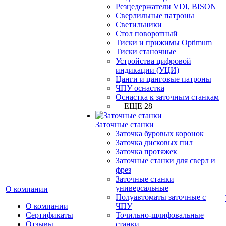
Резцедержатели VDI, BISON
Сверлильные патроны
Светильники
Стол поворотный
Тиски и прижимы Optimum
Тиски станочные
Устройства цифровой
индикации (УЦИ)
Цанги и цанговые патроны
ЧПУ оснастка
Оснастка к заточным станкам
+ ЕЩЕ 28
Заточные станки
Заточка буровых коронок
Заточка дисковых пил
Заточка протяжек
Заточные станки для сверл и
фрез
Заточные станки
универсальные
О компании
Полуавтоматы заточные с
О компании
ЧПУ
Сертификаты
Точильно-шлифовальные
Отзывы
станки