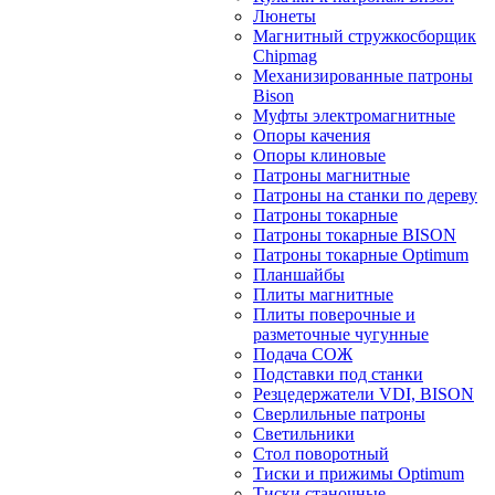
Люнеты
Магнитный стружкосборщик
Chipmag
Механизированные патроны
Bison
Муфты электромагнитные
Опоры качения
Опоры клиновые
Патроны магнитные
Патроны на станки по дереву
Патроны токарные
Патроны токарные BISON
Патроны токарные Optimum
Планшайбы
Плиты магнитные
Плиты поверочные и
разметочные чугунные
Подача СОЖ
Подставки под станки
Резцедержатели VDI, BISON
Сверлильные патроны
Светильники
Стол поворотный
Тиски и прижимы Optimum
Тиски станочные