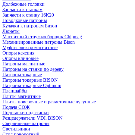
Долбежные головки
Запчасти к станкам
Запчасти к станку 16К20
Поводковые патроны
Кулачки к патронам Бизон
Люнеты
Магнитный стружкосборщик Chipmag
Механизированные патроны Bison
Муфты электромагнитные
Опоры качения
Опоры клиновые
Патроны магнитные
Патроны на станки по дереву
Патроны токарные
Патроны токарные BISON
Патроны токарные Optimum
Планшайбы
Плиты магнитные
Плиты поверочные и разметочные чугунные
Подача СОЖ
Подставки под станки
Резцедержатели VDI, BISON
Сверлильные патроны
Светильники
Стол поворотный