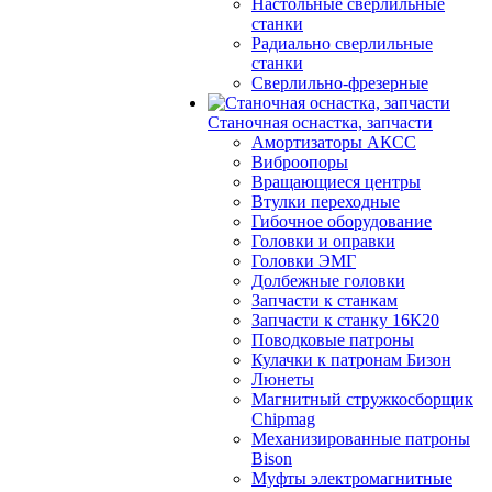
Настольные сверлильные
станки
Радиально сверлильные
станки
Сверлильно-фрезерные
Станочная оснастка, запчасти
Амортизаторы АКСС
Виброопоры
Вращающиеся центры
Втулки переходные
Гибочное оборудование
Головки и оправки
Головки ЭМГ
Долбежные головки
Запчасти к станкам
Запчасти к станку 16К20
Поводковые патроны
Кулачки к патронам Бизон
Люнеты
Магнитный стружкосборщик
Chipmag
Механизированные патроны
Bison
Муфты электромагнитные