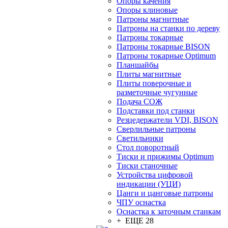
Опоры качения
Опоры клиновые
Патроны магнитные
Патроны на станки по дереву
Патроны токарные
Патроны токарные BISON
Патроны токарные Optimum
Планшайбы
Плиты магнитные
Плиты поверочные и
разметочные чугунные
Подача СОЖ
Подставки под станки
Резцедержатели VDI, BISON
Сверлильные патроны
Светильники
Стол поворотный
Тиски и прижимы Optimum
Тиски станочные
Устройства цифровой
индикации (УЦИ)
Цанги и цанговые патроны
ЧПУ оснастка
Оснастка к заточным станкам
+ ЕЩЕ 28