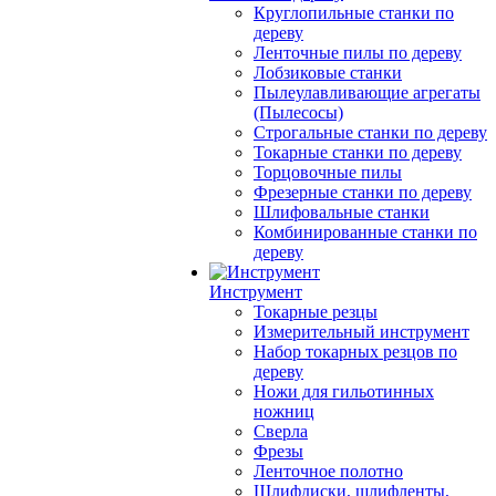
Круглопильные станки по
дереву
Ленточные пилы по дереву
Лобзиковые станки
Пылеулавливающие агрегаты
(Пылесосы)
Строгальные станки по дереву
Токарные станки по дереву
Торцовочные пилы
Фрезерные станки по дереву
Шлифовальные станки
Комбинированные станки по
дереву
Инструмент
Токарные резцы
Измерительный инструмент
Набор токарных резцов по
дереву
Ножи для гильотинных
ножниц
Сверла
Фрезы
Ленточное полотно
Шлифдиски, шлифленты,