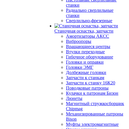
станки
Радиально сверлильные
станки
Сверлильно-фрезерные
Станочная оснастка, запчасти
Амортизаторы АКСС
Виброопоры
Вращающиеся центры
Втулки переходные
Гибочное оборудование
Головки и оправки
Головки ЭМГ
Долбежные головки
Запчасти к станкам
Запчасти к станку 16К20
Поводковые патроны
Кулачки к патронам Бизон
Люнеты
Магнитный стружкосборщик
Chipmag
Механизированные патроны
Bison
Муфты электромагнитные