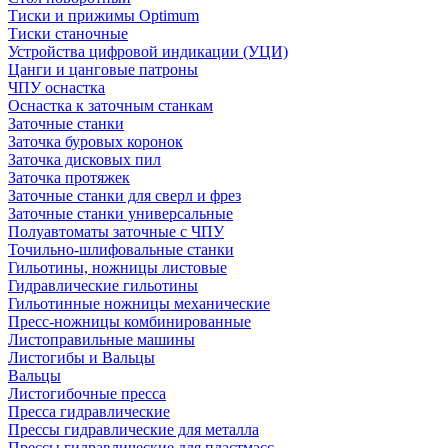
Тиски и прижимы Optimum
Тиски станочные
Устройства цифровой индикации (УЦИ)
Цанги и цанговые патроны
ЧПУ оснастка
Оснастка к заточным станкам
Заточные станки
Заточка буровых коронок
Заточка дисковых пил
Заточка протяжек
Заточные станки для сверл и фрез
Заточные станки универсальные
Полуавтоматы заточные с ЧПУ
Точильно-шлифовальные станки
Гильотины, ножницы листовые
Гидравлические гильотины
Гильотинные ножницы механические
Пресс-ножницы комбинированные
Листоправильные машины
Листогибы и Вальцы
Вальцы
Листогибочные пресса
Пресса гидравлические
Прессы гидравлические для металла
Прессы гидравлические для пластмасс