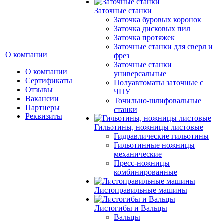
Заточные станки
Заточка буровых коронок
Заточка дисковых пил
Заточка протяжек
Заточные станки для сверл и
О компании
фрез
Заточные станки
О компании
универсальные
Сертификаты
Полуавтоматы заточные с
Отзывы
ЧПУ
Вакансии
Точильно-шлифовальные
Партнеры
станки
Реквизиты
Гильотины, ножницы листовые
Гидравлические гильотины
Гильотинные ножницы
механические
Пресс-ножницы
комбинированные
Листоправильные машины
Листогибы и Вальцы
Вальцы