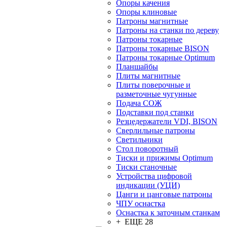
Опоры качения
Опоры клиновые
Патроны магнитные
Патроны на станки по дереву
Патроны токарные
Патроны токарные BISON
Патроны токарные Optimum
Планшайбы
Плиты магнитные
Плиты поверочные и
разметочные чугунные
Подача СОЖ
Подставки под станки
Резцедержатели VDI, BISON
Сверлильные патроны
Светильники
Стол поворотный
Тиски и прижимы Optimum
Тиски станочные
Устройства цифровой
индикации (УЦИ)
Цанги и цанговые патроны
ЧПУ оснастка
Оснастка к заточным станкам
+ ЕЩЕ 28