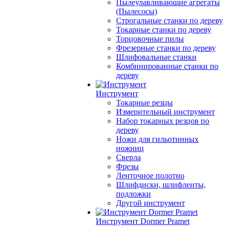
Пылеулавливающие агрегаты
(Пылесосы)
Строгальные станки по дереву
Токарные станки по дереву
Торцовочные пилы
Фрезерные станки по дереву
Шлифовальные станки
Комбинированные станки по
дереву
Инструмент
Токарные резцы
Измерительный инструмент
Набор токарных резцов по
дереву
Ножи для гильотинных
ножниц
Сверла
Фрезы
Ленточное полотно
Шлифдиски, шлифленты,
подложки
Другой инструмент
Инструмент Dormer Pramet