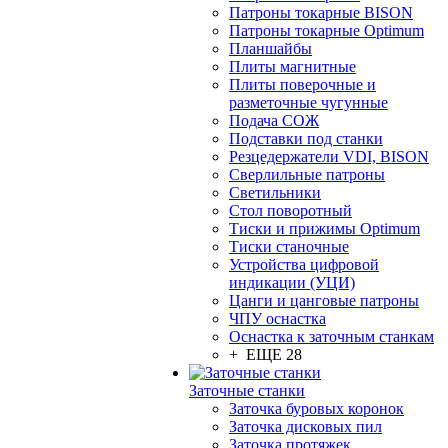
Патроны токарные BISON
Патроны токарные Optimum
Планшайбы
Плиты магнитные
Плиты поверочные и
разметочные чугунные
Подача СОЖ
Подставки под станки
Резцедержатели VDI, BISON
Сверлильные патроны
Светильники
Стол поворотный
Тиски и прижимы Optimum
Тиски станочные
Устройства цифровой
индикации (УЦИ)
Цанги и цанговые патроны
ЧПУ оснастка
Оснастка к заточным станкам
+ ЕЩЕ 28
Заточные станки
Заточка буровых коронок
Заточка дисковых пил
Заточка протяжек