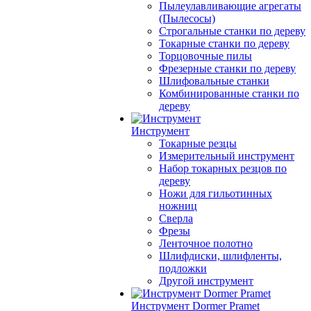
Пылеулавливающие агрегаты
(Пылесосы)
Строгальные станки по дереву
Токарные станки по дереву
Торцовочные пилы
Фрезерные станки по дереву
Шлифовальные станки
Комбинированные станки по
дереву
Инструмент
Токарные резцы
Измерительный инструмент
Набор токарных резцов по
дереву
Ножи для гильотинных
ножниц
Сверла
Фрезы
Ленточное полотно
Шлифдиски, шлифленты,
подложки
Другой инструмент
Инструмент Dormer Pramet