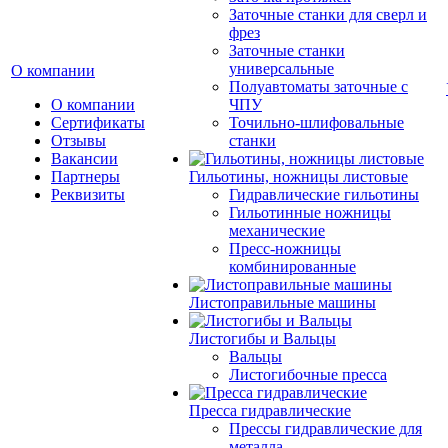
Заточные станки для сверл и
фрез
Заточные станки
универсальные
О компании
Полуавтоматы заточные с
О компании
ЧПУ
Сертификаты
Точильно-шлифовальные
Отзывы
станки
Вакансии
Партнеры
Гильотины, ножницы листовые
Реквизиты
Гидравлические гильотины
Гильотинные ножницы
механические
Пресс-ножницы
комбинированные
Листоправильные машины
Листогибы и Вальцы
Вальцы
Листогибочные пресса
Пресса гидравлические
Прессы гидравлические для
металла