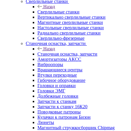
Сверлильные станки
Назад
Сверлильные станки
Вертикально сверлильные станки
Магнитные сверлильные станки
Настольные сверлильные станки
Радиально сверлильные станки
Сверлильно-фрезерные
Станочная оснастка, запчасти
Назад
Станочная оснастка, запчасти
Амортизаторы АКСС
Виброопоры
Вращающиеся центры
Втулки переходные
Гибочное оборудование
Головки и оправки
Головки ЭМГ
Долбежные головки
Запчасти к станкам
Запчасти к станку 16К20
Поводковые патроны
Кулачки к патронам Бизон
Люнеты
Магнитный стружкосборщик Chipmag