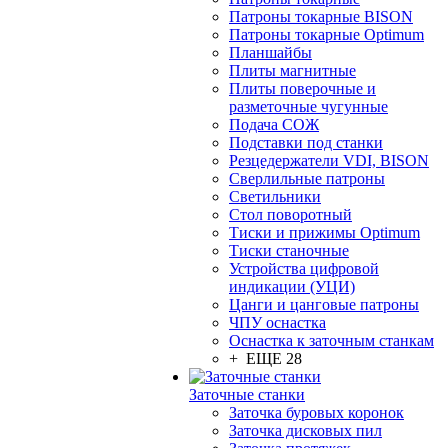
Патроны токарные BISON
Патроны токарные Optimum
Планшайбы
Плиты магнитные
Плиты поверочные и
разметочные чугунные
Подача СОЖ
Подставки под станки
Резцедержатели VDI, BISON
Сверлильные патроны
Светильники
Стол поворотный
Тиски и прижимы Optimum
Тиски станочные
Устройства цифровой
индикации (УЦИ)
Цанги и цанговые патроны
ЧПУ оснастка
Оснастка к заточным станкам
+ ЕЩЕ 28
Заточные станки
Заточка буровых коронок
Заточка дисковых пил