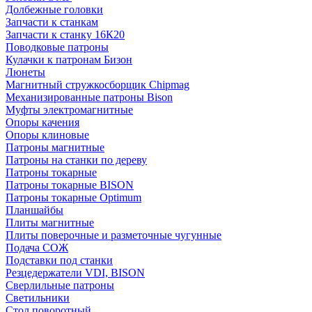
Долбежные головки
Запчасти к станкам
Запчасти к станку 16К20
Поводковые патроны
Кулачки к патронам Бизон
Люнеты
Магнитный стружкосборщик Chipmag
Механизированные патроны Bison
Муфты электромагнитные
Опоры качения
Опоры клиновые
Патроны магнитные
Патроны на станки по дереву
Патроны токарные
Патроны токарные BISON
Патроны токарные Optimum
Планшайбы
Плиты магнитные
Плиты поверочные и разметочные чугунные
Подача СОЖ
Подставки под станки
Резцедержатели VDI, BISON
Сверлильные патроны
Светильники
Стол поворотный