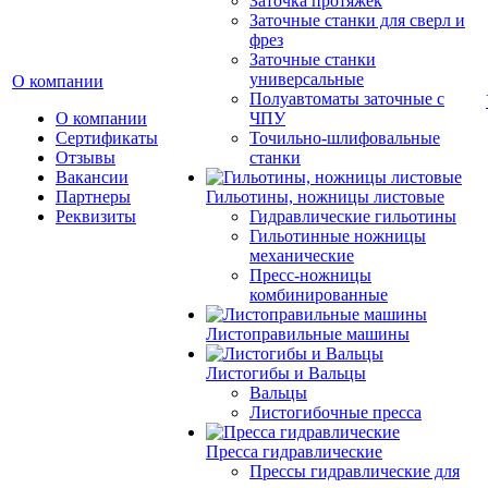
Заточка протяжек
Заточные станки для сверл и
фрез
Заточные станки
универсальные
О компании
Полуавтоматы заточные с
О компании
ЧПУ
Сертификаты
Точильно-шлифовальные
Отзывы
станки
Вакансии
Партнеры
Гильотины, ножницы листовые
Реквизиты
Гидравлические гильотины
Гильотинные ножницы
механические
Пресс-ножницы
комбинированные
Листоправильные машины
Листогибы и Вальцы
Вальцы
Листогибочные пресса
Пресса гидравлические
Прессы гидравлические для