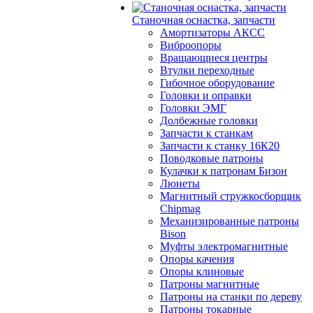
Станочная оснастка, запчасти
Амортизаторы АКСС
Виброопоры
Вращающиеся центры
Втулки переходные
Гибочное оборудование
Головки и оправки
Головки ЭМГ
Долбежные головки
Запчасти к станкам
Запчасти к станку 16К20
Поводковые патроны
Кулачки к патронам Бизон
Люнеты
Магнитный стружкосборщик
Chipmag
Механизированные патроны
Bison
Муфты электромагнитные
Опоры качения
Опоры клиновые
Патроны магнитные
Патроны на станки по дереву
Патроны токарные