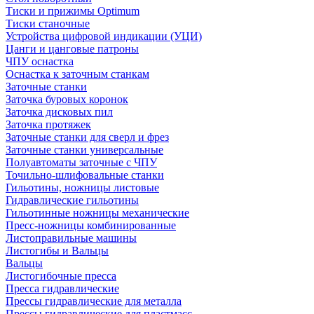
Тиски и прижимы Optimum
Тиски станочные
Устройства цифровой индикации (УЦИ)
Цанги и цанговые патроны
ЧПУ оснастка
Оснастка к заточным станкам
Заточные станки
Заточка буровых коронок
Заточка дисковых пил
Заточка протяжек
Заточные станки для сверл и фрез
Заточные станки универсальные
Полуавтоматы заточные с ЧПУ
Точильно-шлифовальные станки
Гильотины, ножницы листовые
Гидравлические гильотины
Гильотинные ножницы механические
Пресс-ножницы комбинированные
Листоправильные машины
Листогибы и Вальцы
Вальцы
Листогибочные пресса
Пресса гидравлические
Прессы гидравлические для металла
Прессы гидравлические для пластмасс