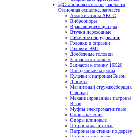
Станочная оснастка, запчасти
Амортизаторы АКСС
Виброопоры
Вращающиеся центры
Втулки переходные
Гибочное оборудование
Головки и оправки
Головки ЭМГ
Долбежные головки
Запчасти к станкам
Запчасти к станку 16К20
Поводковые патроны
Кулачки к патронам Бизон
Люнеты
Магнитный стружкосборщик
Chipmag
Механизированные патроны
Bison
Муфты электромагнитные
Опоры качения
Опоры клиновые
Патроны магнитные
Патроны на станки по дереву
Патроны токарные