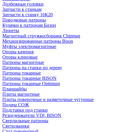
Долбежные головки
Запчасти к станкам
Запчасти к станку 16К20
Поводковые патроны
Кулачки к патронам Бизон
Люнеты
Магнитный стружкосборщик Chipmag
Механизированные патроны Bison
Муфты электромагнитные
Опоры качения
Опоры клиновые
Патроны магнитные
Патроны на станки по дереву
Патроны токарные
Патроны токарные BISON
Патроны токарные Optimum
Планшайбы
Плиты магнитные
Плиты поверочные и разметочные чугунные
Подача СОЖ
Подставки под станки
Резцедержатели VDI, BISON
Сверлильные патроны
Светильники
Стол поворотный