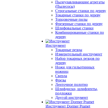
Пылеулавливающие агрегаты
(Пылесосы)
Строгальные станки по дереву
Токарные станки по дереву
Торцовочные пилы
Фрезерные станки по дереву
Шлифовальные станки
Комбинированные станки по
дереву
Инструмент
Токарные резцы
Измерительный инструмент
Набор токарных резцов по
дереву
Ножи для гильотинных
ножниц
Сверла
Фрезы
Ленточное полотно
Шлифдиски, шлифленты,
подложки
Другой инструмент
Инструмент Dormer Pramet