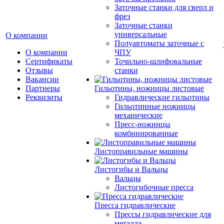
Заточные станки для сверл и
фрез
Заточные станки
универсальные
О компании
Полуавтоматы заточные с
О компании
ЧПУ
Сертификаты
Точильно-шлифовальные
Отзывы
станки
Вакансии
Партнеры
Гильотины, ножницы листовые
Реквизиты
Гидравлические гильотины
Гильотинные ножницы
механические
Пресс-ножницы
комбинированные
Листоправильные машины
Листогибы и Вальцы
Вальцы
Листогибочные пресса
Пресса гидравлические
Прессы гидравлические для
металла