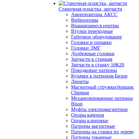
Станочная оснастка, запчасти
Амортизаторы АКСС
Виброопоры
Вращающиеся центры
Втулки переходные
Гибочное оборудование
Головки и оправки
Головки ЭМГ
Долбежные головки
Запчасти к станкам
Запчасти к станку 16К20
Поводковые патроны
Кулачки к патронам Бизон
Люнеты
Магнитный стружкосборщик
Chipmag
Механизированные патроны
Bison
Муфты электромагнитные
Опоры качения
Опоры клиновые
Патроны магнитные
Патроны на станки по дереву
Патроны токарные