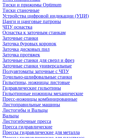
Тиски и прижимы Optimum
Тиски станочные
Устройства цифровой индикации (УЦИ)
Цанги и цанговые патроны
ЧПУ оснастка
Оснастка к заточным станкам
Заточные станки
Заточка буровых коронок
Заточка дисковых пил
Заточка протяжек
Заточные станки для сверл и фрез
Заточные станки универсальные
Полуавтоматы заточные с ЧПУ
Точильно-шлифовальные станки
Гильотины, ножницы листовые
Гидравлические гильотины
Гильотинные ножницы механические
Пресс-ножницы комбинированные
Листоправильные машины
Листогибы и Вальцы
Вальцы
Листогибочные пресса
Пресса гидравлические
Прессы гидравлические для металла
Прессы гидравлические для пластмасс