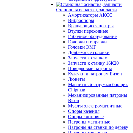
Станочная оснастка, запчасти
Амортизаторы АКСС
Виброопоры
Вращающиеся центры
Втулки переходные
Гибочное оборудование
Головки и оправки
Головки ЭМГ
Долбежные головки
Запчасти к станкам
Запчасти к станку 16К20
Поводковые патроны
Кулачки к патронам Бизон
Люнеты
Магнитный стружкосборщик
Chipmag
Механизированные патроны
Bison
Муфты электромагнитные
Опоры качения
Опоры клиновые
Патроны магнитные
Патроны на станки по дереву
Патроны токарные