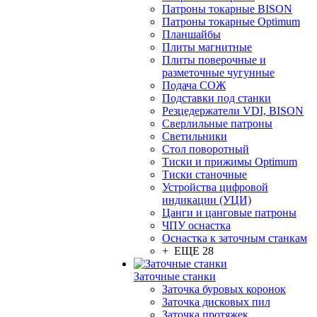
Патроны токарные BISON
Патроны токарные Optimum
Планшайбы
Плиты магнитные
Плиты поверочные и
разметочные чугунные
Подача СОЖ
Подставки под станки
Резцедержатели VDI, BISON
Сверлильные патроны
Светильники
Стол поворотный
Тиски и прижимы Optimum
Тиски станочные
Устройства цифровой
индикации (УЦИ)
Цанги и цанговые патроны
ЧПУ оснастка
Оснастка к заточным станкам
+ ЕЩЕ 28
Заточные станки
Заточка буровых коронок
Заточка дисковых пил
Заточка протяжек