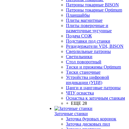
Патроны токарные BISON
Патроны токарные Optimum
Планшайбы
Плиты магнитные
Плиты поверочные и
разметочные чугунные
Подача СОЖ
Подставки под станки
Резцедержатели VDI, BISON
Сверлильные патроны
Светильники
Стол поворотный
Тиски и прижимы Optimum
Тиски станочные
Устройства цифровой
индикации (УЦИ)
Цанги и цанговые патроны
ЧПУ оснастка
Оснастка к заточным станкам
+ ЕЩЕ 28
Заточные станки
Заточка буровых коронок
Заточка дисковых пил