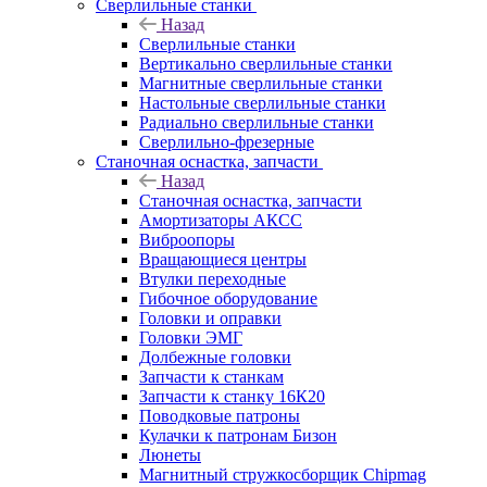
Сверлильные станки
Назад
Сверлильные станки
Вертикально сверлильные станки
Магнитные сверлильные станки
Настольные сверлильные станки
Радиально сверлильные станки
Сверлильно-фрезерные
Станочная оснастка, запчасти
Назад
Станочная оснастка, запчасти
Амортизаторы АКСС
Виброопоры
Вращающиеся центры
Втулки переходные
Гибочное оборудование
Головки и оправки
Головки ЭМГ
Долбежные головки
Запчасти к станкам
Запчасти к станку 16К20
Поводковые патроны
Кулачки к патронам Бизон
Люнеты
Магнитный стружкосборщик Chipmag