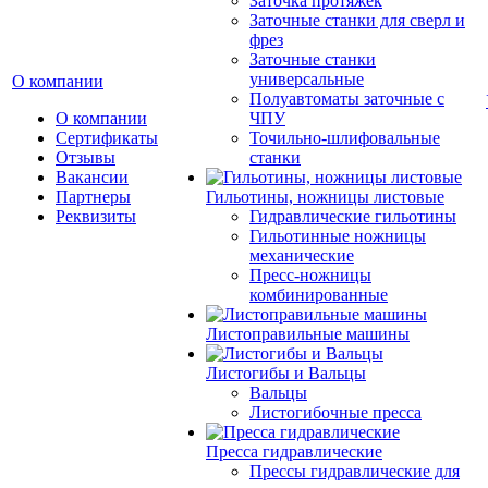
Заточка протяжек
Заточные станки для сверл и
фрез
Заточные станки
универсальные
О компании
Полуавтоматы заточные с
О компании
ЧПУ
Сертификаты
Точильно-шлифовальные
Отзывы
станки
Вакансии
Партнеры
Гильотины, ножницы листовые
Реквизиты
Гидравлические гильотины
Гильотинные ножницы
механические
Пресс-ножницы
комбинированные
Листоправильные машины
Листогибы и Вальцы
Вальцы
Листогибочные пресса
Пресса гидравлические
Прессы гидравлические для