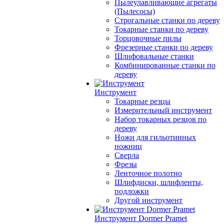
Пылеулавливающие агрегаты
(Пылесосы)
Строгальные станки по дереву
Токарные станки по дереву
Торцовочные пилы
Фрезерные станки по дереву
Шлифовальные станки
Комбинированные станки по
дереву
Инструмент
Токарные резцы
Измерительный инструмент
Набор токарных резцов по
дереву
Ножи для гильотинных
ножниц
Сверла
Фрезы
Ленточное полотно
Шлифдиски, шлифленты,
подложки
Другой инструмент
Инструмент Dormer Pramet