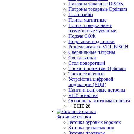
Патроны токарные BISON
Патроны токарные Optimum
Планшайбы
Плиты магнитные
Плиты поверочные и
разметочные чугунные
Подача СОЖ
Подставки под станки
Резцедержатели VDI, BISON
Сверлильные патроны
Светильники
Стол поворотный
Тиски и прижимы Optimum
Тиски станочные
Устройства цифровой
индикации (УЦИ)
Цанги и цанговые патроны
ЧПУ оснастка
Оснастка к заточным станкам
+ ЕЩЕ 28
Заточные станки
Заточка буровых коронок
Заточка дисковых пил
Заточка протяжек