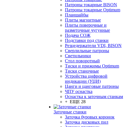
Патроны токарные BISON
Патроны токарные Optimum
Планшайбы
Плиты магнитные
Плиты поверочные и
разметочные чугунные
Подача СОЖ
Подставки под станки
Резцедержатели VDI, BISON
Сверлильные патроны
Светильники
Стол поворотный
Тиски и прижимы Optimum
Тиски станочные
Устройства цифровой
индикации (УЦИ)
Цанги и цанговые патроны
ЧПУ оснастка
Оснастка к заточным станкам
+ ЕЩЕ 28
Заточные станки
Заточка буровых коронок
Заточка дисковых пил