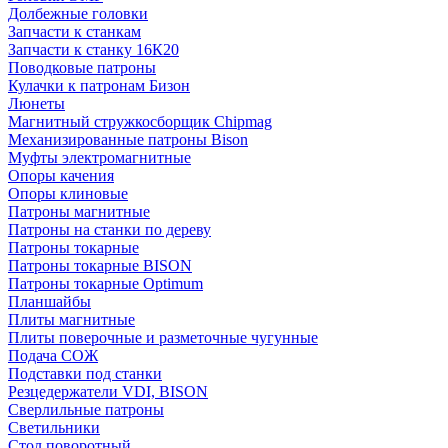
Долбежные головки
Запчасти к станкам
Запчасти к станку 16К20
Поводковые патроны
Кулачки к патронам Бизон
Люнеты
Магнитный стружкосборщик Chipmag
Механизированные патроны Bison
Муфты электромагнитные
Опоры качения
Опоры клиновые
Патроны магнитные
Патроны на станки по дереву
Патроны токарные
Патроны токарные BISON
Патроны токарные Optimum
Планшайбы
Плиты магнитные
Плиты поверочные и разметочные чугунные
Подача СОЖ
Подставки под станки
Резцедержатели VDI, BISON
Сверлильные патроны
Светильники
Стол поворотный