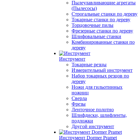
Пылеулавливающие агрегаты
(Пылесосы)
Строгальные станки по дереву
Токарные станки по дереву
Торцовочные пилы
Фрезерные станки по дереву
Шлифовальные станки
Комбинированные станки по
дереву
Инструмент
Токарные резцы
Измерительный инструмент
Набор токарных резцов по
дереву
Ножи для гильотинных
ножниц
Сверла
Фрезы
Ленточное полотно
Шлифдиски, шлифленты,
подложки
Другой инструмент
Инструмент Dormer Pramet