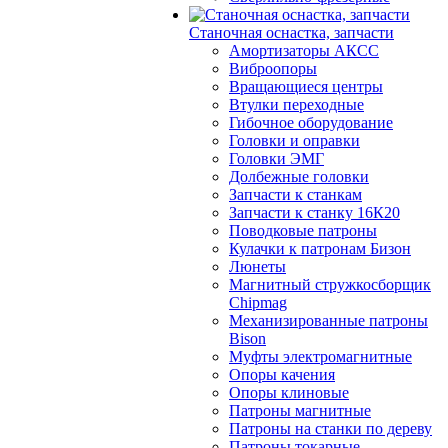
Станочная оснастка, запчасти
Амортизаторы АКСС
Виброопоры
Вращающиеся центры
Втулки переходные
Гибочное оборудование
Головки и оправки
Головки ЭМГ
Долбежные головки
Запчасти к станкам
Запчасти к станку 16К20
Поводковые патроны
Кулачки к патронам Бизон
Люнеты
Магнитный стружкосборщик
Chipmag
Механизированные патроны
Bison
Муфты электромагнитные
Опоры качения
Опоры клиновые
Патроны магнитные
Патроны на станки по дереву
Патроны токарные