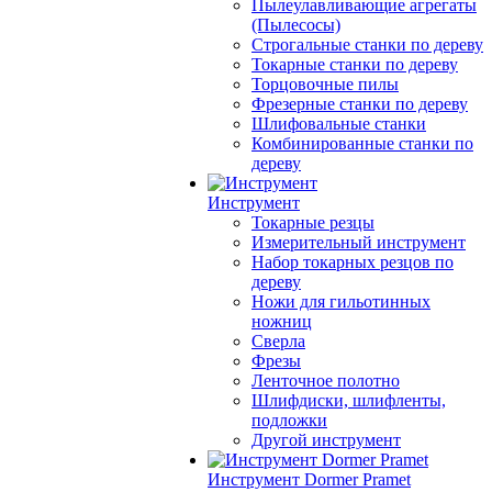
Пылеулавливающие агрегаты
(Пылесосы)
Строгальные станки по дереву
Токарные станки по дереву
Торцовочные пилы
Фрезерные станки по дереву
Шлифовальные станки
Комбинированные станки по
дереву
Инструмент
Токарные резцы
Измерительный инструмент
Набор токарных резцов по
дереву
Ножи для гильотинных
ножниц
Сверла
Фрезы
Ленточное полотно
Шлифдиски, шлифленты,
подложки
Другой инструмент
Инструмент Dormer Pramet