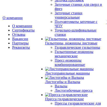
Заточка протяжек
Заточные станки для сверл и
фрез
Заточные станки
универсальные
О компании
Полуавтоматы заточные с
О компании
ЧПУ
Сертификаты
Точильно-шлифовальные
Отзывы
станки
Вакансии
Партнеры
Гильотины, ножницы листовые
Реквизиты
Гидравлические гильотины
Гильотинные ножницы
механические
Пресс-ножницы
комбинированные
Листоправильные машины
Листогибы и Вальцы
Вальцы
Листогибочные пресса
Пресса гидравлические
Прессы гидравлические для