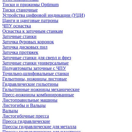
Тиски и прижимы Optimum
Тиски станочные
Устройства цифровой индикации (УЦИ)
Цанги и цанговые патроны
ЧПУ оснастка
Оснастка к заточным станкам
Заточные станки
Заточка буровых коронок
Заточка дисковых пил
Заточка протяжек
Заточные станки для сверл и фрез
Заточные станки универсальные
Полуавтоматы заточные с ЧПУ
Точильно-шлифовальные станки
Гильотины, ножницы листовые
Гидравлические гильотины
Гильотинные ножницы механические
Пресс-ножницы комбинированные
Листоправильные машины
Листогибы и Вальцы
Вальцы
Листогибочные пресса
Пресса гидравлические
Прессы гидравлические для металла
Прессы гидравлические для пластмасс