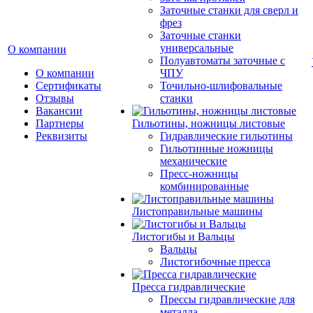
Заточные станки для сверл и
фрез
Заточные станки
универсальные
О компании
Полуавтоматы заточные с
О компании
ЧПУ
Сертификаты
Точильно-шлифовальные
Отзывы
станки
Вакансии
Партнеры
Гильотины, ножницы листовые
Реквизиты
Гидравлические гильотины
Гильотинные ножницы
механические
Пресс-ножницы
комбинированные
Листоправильные машины
Листогибы и Вальцы
Вальцы
Листогибочные пресса
Пресса гидравлические
Прессы гидравлические для
металла