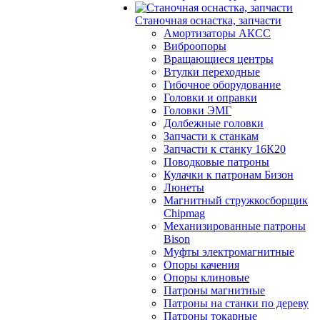
Станочная оснастка, запчасти
Амортизаторы АКСС
Виброопоры
Вращающиеся центры
Втулки переходные
Гибочное оборудование
Головки и оправки
Головки ЭМГ
Долбежные головки
Запчасти к станкам
Запчасти к станку 16К20
Поводковые патроны
Кулачки к патронам Бизон
Люнеты
Магнитный стружкосборщик
Chipmag
Механизированные патроны
Bison
Муфты электромагнитные
Опоры качения
Опоры клиновые
Патроны магнитные
Патроны на станки по дереву
Патроны токарные