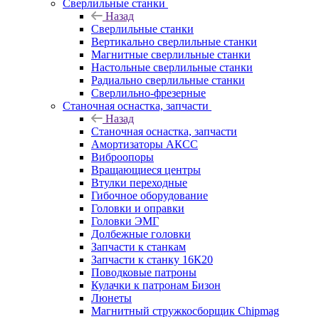
Сверлильные станки
Назад
Сверлильные станки
Вертикально сверлильные станки
Магнитные сверлильные станки
Настольные сверлильные станки
Радиально сверлильные станки
Сверлильно-фрезерные
Станочная оснастка, запчасти
Назад
Станочная оснастка, запчасти
Амортизаторы АКСС
Виброопоры
Вращающиеся центры
Втулки переходные
Гибочное оборудование
Головки и оправки
Головки ЭМГ
Долбежные головки
Запчасти к станкам
Запчасти к станку 16К20
Поводковые патроны
Кулачки к патронам Бизон
Люнеты
Магнитный стружкосборщик Chipmag