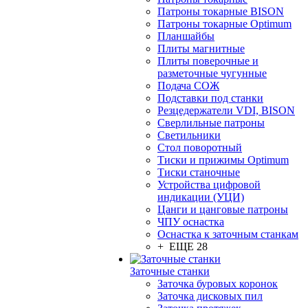
Патроны токарные BISON
Патроны токарные Optimum
Планшайбы
Плиты магнитные
Плиты поверочные и
разметочные чугунные
Подача СОЖ
Подставки под станки
Резцедержатели VDI, BISON
Сверлильные патроны
Светильники
Стол поворотный
Тиски и прижимы Optimum
Тиски станочные
Устройства цифровой
индикации (УЦИ)
Цанги и цанговые патроны
ЧПУ оснастка
Оснастка к заточным станкам
+ ЕЩЕ 28
Заточные станки
Заточка буровых коронок
Заточка дисковых пил