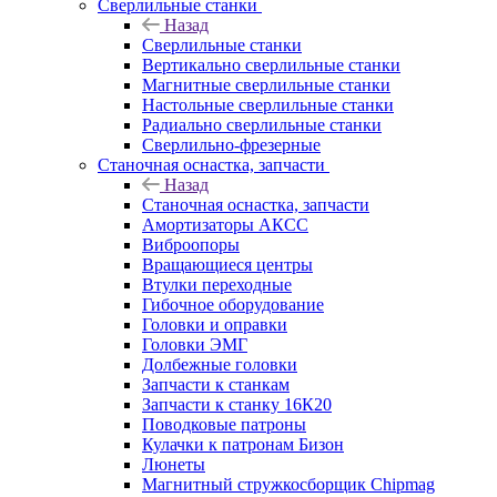
Сверлильные станки
Назад
Сверлильные станки
Вертикально сверлильные станки
Магнитные сверлильные станки
Настольные сверлильные станки
Радиально сверлильные станки
Сверлильно-фрезерные
Станочная оснастка, запчасти
Назад
Станочная оснастка, запчасти
Амортизаторы АКСС
Виброопоры
Вращающиеся центры
Втулки переходные
Гибочное оборудование
Головки и оправки
Головки ЭМГ
Долбежные головки
Запчасти к станкам
Запчасти к станку 16К20
Поводковые патроны
Кулачки к патронам Бизон
Люнеты
Магнитный стружкосборщик Chipmag