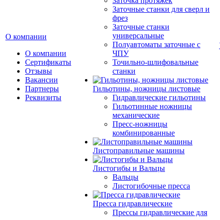
Заточка протяжек
Заточные станки для сверл и
фрез
Заточные станки
универсальные
О компании
Полуавтоматы заточные с
О компании
ЧПУ
Сертификаты
Точильно-шлифовальные
Отзывы
станки
Вакансии
Партнеры
Гильотины, ножницы листовые
Реквизиты
Гидравлические гильотины
Гильотинные ножницы
механические
Пресс-ножницы
комбинированные
Листоправильные машины
Листогибы и Вальцы
Вальцы
Листогибочные пресса
Пресса гидравлические
Прессы гидравлические для