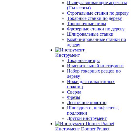
Пылеулавливающие агрегаты
(Пылесосы)
Строгальные станки по дереву
Токарные станки по дереву
Торцовочные пилы
Фрезерные станки по дереву
Шлифовальные станки
Комбинированные станки по
дереву
Инструмент
Токарные резцы
Измерительный инструмент
Набор токарных резцов по
дереву
Ножи для гильотинных
ножниц
Сверла
Фрезы
Ленточное полотно
Шлифдиски, шлифленты,
подложки
Другой инструмент
Инструмент Dormer Pramet