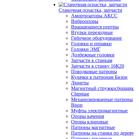
Станочная оснастка, запчасти
Амортизаторы АКСС
Виброопоры
Вращающиеся центры
Втулки переходные
Гибочное оборудование
Головки и оправки
Головки ЭМГ
Долбежные головки
Запчасти к станкам
Запчасти к станку 16К20
Поводковые патроны
Кулачки к патронам Бизон
Люнеты
Магнитный стружкосборщик
Chipmag
Механизированные патроны
Bison
Муфты электромагнитные
Опоры качения
Опоры клиновые
Патроны магнитные
Патроны на станки по дереву
Патроны токарные