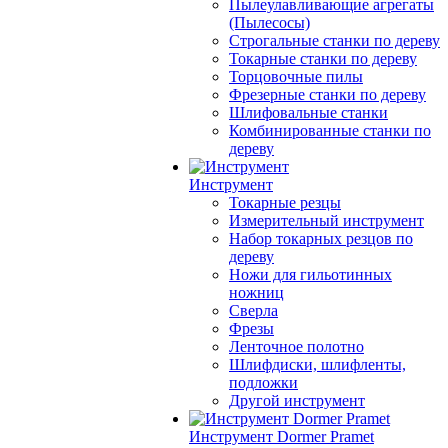
Пылеулавливающие агрегаты
(Пылесосы)
Строгальные станки по дереву
Токарные станки по дереву
Торцовочные пилы
Фрезерные станки по дереву
Шлифовальные станки
Комбинированные станки по
дереву
Инструмент
Токарные резцы
Измерительный инструмент
Набор токарных резцов по
дереву
Ножи для гильотинных
ножниц
Сверла
Фрезы
Ленточное полотно
Шлифдиски, шлифленты,
подложки
Другой инструмент
Инструмент Dormer Pramet