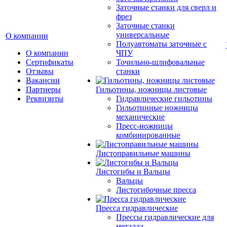
Заточные станки для сверл и
фрез
Заточные станки
универсальные
О компании
Полуавтоматы заточные с
О компании
ЧПУ
Сертификаты
Точильно-шлифовальные
Отзывы
станки
Вакансии
Партнеры
Гильотины, ножницы листовые
Реквизиты
Гидравлические гильотины
Гильотинные ножницы
механические
Пресс-ножницы
комбинированные
Листоправильные машины
Листогибы и Вальцы
Вальцы
Листогибочные пресса
Пресса гидравлические
Прессы гидравлические для
металла