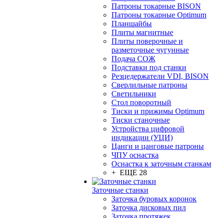
Патроны токарные BISON
Патроны токарные Optimum
Планшайбы
Плиты магнитные
Плиты поверочные и
разметочные чугунные
Подача СОЖ
Подставки под станки
Резцедержатели VDI, BISON
Сверлильные патроны
Светильники
Стол поворотный
Тиски и прижимы Optimum
Тиски станочные
Устройства цифровой
индикации (УЦИ)
Цанги и цанговые патроны
ЧПУ оснастка
Оснастка к заточным станкам
+ ЕЩЕ 28
Заточные станки
Заточка буровых коронок
Заточка дисковых пил
Заточка протяжек