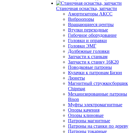
Станочная оснастка, запчасти
Амортизаторы АКСС
Виброопоры
Вращающиеся центры
Втулки переходные
Гибочное оборудование
Головки и оправки
Головки ЭМГ
Долбежные головки
Запчасти к станкам
Запчасти к станку 16К20
Поводковые патроны
Кулачки к патронам Бизон
Люнеты
Магнитный стружкосборщик
Chipmag
Механизированные патроны
Bison
Муфты электромагнитные
Опоры качения
Опоры клиновые
Патроны магнитные
Патроны на станки по дереву
Патроны токарные