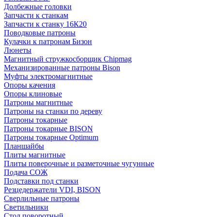
Долбежные головки
Запчасти к станкам
Запчасти к станку 16К20
Поводковые патроны
Кулачки к патронам Бизон
Люнеты
Магнитный стружкосборщик Chipmag
Механизированные патроны Bison
Муфты электромагнитные
Опоры качения
Опоры клиновые
Патроны магнитные
Патроны на станки по дереву
Патроны токарные
Патроны токарные BISON
Патроны токарные Optimum
Планшайбы
Плиты магнитные
Плиты поверочные и разметочные чугунные
Подача СОЖ
Подставки под станки
Резцедержатели VDI, BISON
Сверлильные патроны
Светильники
Стол поворотный