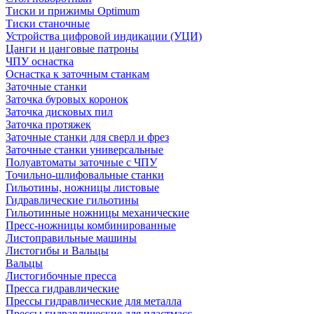
Тиски и прижимы Optimum
Тиски станочные
Устройства цифровой индикации (УЦИ)
Цанги и цанговые патроны
ЧПУ оснастка
Оснастка к заточным станкам
Заточные станки
Заточка буровых коронок
Заточка дисковых пил
Заточка протяжек
Заточные станки для сверл и фрез
Заточные станки универсальные
Полуавтоматы заточные с ЧПУ
Точильно-шлифовальные станки
Гильотины, ножницы листовые
Гидравлические гильотины
Гильотинные ножницы механические
Пресс-ножницы комбинированные
Листоправильные машины
Листогибы и Вальцы
Вальцы
Листогибочные пресса
Пресса гидравлические
Прессы гидравлические для металла
Прессы гидравлические для пластмасс