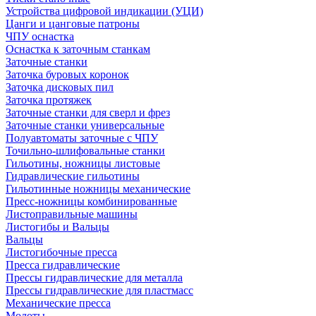
Устройства цифровой индикации (УЦИ)
Цанги и цанговые патроны
ЧПУ оснастка
Оснастка к заточным станкам
Заточные станки
Заточка буровых коронок
Заточка дисковых пил
Заточка протяжек
Заточные станки для сверл и фрез
Заточные станки универсальные
Полуавтоматы заточные с ЧПУ
Точильно-шлифовальные станки
Гильотины, ножницы листовые
Гидравлические гильотины
Гильотинные ножницы механические
Пресс-ножницы комбинированные
Листоправильные машины
Листогибы и Вальцы
Вальцы
Листогибочные пресса
Пресса гидравлические
Прессы гидравлические для металла
Прессы гидравлические для пластмасс
Механические пресса
Молоты