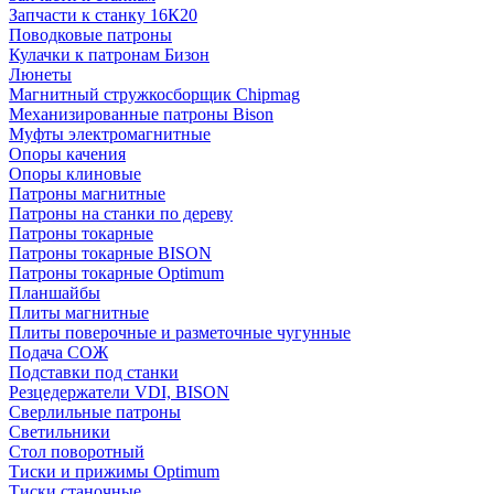
Запчасти к станку 16К20
Поводковые патроны
Кулачки к патронам Бизон
Люнеты
Магнитный стружкосборщик Chipmag
Механизированные патроны Bison
Муфты электромагнитные
Опоры качения
Опоры клиновые
Патроны магнитные
Патроны на станки по дереву
Патроны токарные
Патроны токарные BISON
Патроны токарные Optimum
Планшайбы
Плиты магнитные
Плиты поверочные и разметочные чугунные
Подача СОЖ
Подставки под станки
Резцедержатели VDI, BISON
Сверлильные патроны
Светильники
Стол поворотный
Тиски и прижимы Optimum
Тиски станочные