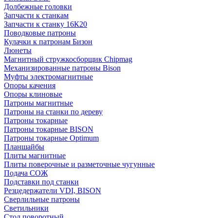
Долбежные головки
Запчасти к станкам
Запчасти к станку 16К20
Поводковые патроны
Кулачки к патронам Бизон
Люнеты
Магнитный стружкосборщик Chipmag
Механизированные патроны Bison
Муфты электромагнитные
Опоры качения
Опоры клиновые
Патроны магнитные
Патроны на станки по дереву
Патроны токарные
Патроны токарные BISON
Патроны токарные Optimum
Планшайбы
Плиты магнитные
Плиты поверочные и разметочные чугунные
Подача СОЖ
Подставки под станки
Резцедержатели VDI, BISON
Сверлильные патроны
Светильники
Стол поворотный