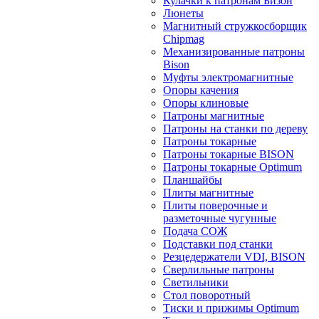
Кулачки к патронам Бизон
Люнеты
Магнитный стружкосборщик
Chipmag
Механизированные патроны
Bison
Муфты электромагнитные
Опоры качения
Опоры клиновые
Патроны магнитные
Патроны на станки по дереву
Патроны токарные
Патроны токарные BISON
Патроны токарные Optimum
Планшайбы
Плиты магнитные
Плиты поверочные и
разметочные чугунные
Подача СОЖ
Подставки под станки
Резцедержатели VDI, BISON
Сверлильные патроны
Светильники
Стол поворотный
Тиски и прижимы Optimum