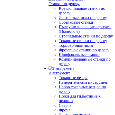
Станки по дереву
Круглопильные станки по
дереву
Ленточные пилы по дереву
Лобзиковые станки
Пылеулавливающие агрегаты
(Пылесосы)
Строгальные станки по дереву
Токарные станки по дереву
Торцовочные пилы
Фрезерные станки по дереву
Шлифовальные станки
Комбинированные станки по
дереву
Инструмент
Токарные резцы
Измерительный инструмент
Набор токарных резцов по
дереву
Ножи для гильотинных
ножниц
Сверла
Фрезы
Ленточное полотно