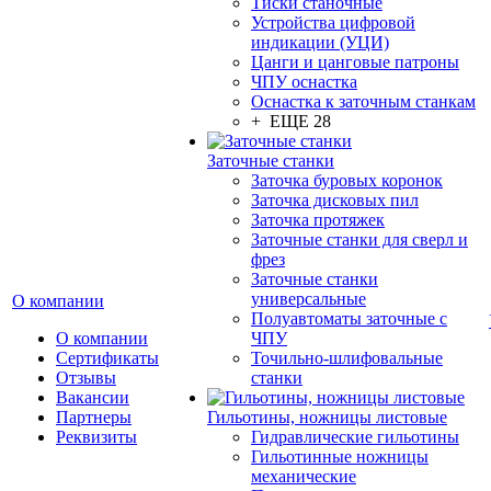
Тиски станочные
Устройства цифровой
индикации (УЦИ)
Цанги и цанговые патроны
ЧПУ оснастка
Оснастка к заточным станкам
+ ЕЩЕ 28
Заточные станки
Заточка буровых коронок
Заточка дисковых пил
Заточка протяжек
Заточные станки для сверл и
фрез
Заточные станки
универсальные
О компании
Полуавтоматы заточные с
О компании
ЧПУ
Сертификаты
Точильно-шлифовальные
Отзывы
станки
Вакансии
Партнеры
Гильотины, ножницы листовые
Реквизиты
Гидравлические гильотины
Гильотинные ножницы
механические