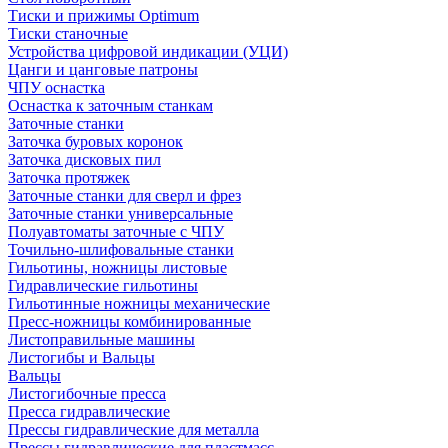
Тиски и прижимы Optimum
Тиски станочные
Устройства цифровой индикации (УЦИ)
Цанги и цанговые патроны
ЧПУ оснастка
Оснастка к заточным станкам
Заточные станки
Заточка буровых коронок
Заточка дисковых пил
Заточка протяжек
Заточные станки для сверл и фрез
Заточные станки универсальные
Полуавтоматы заточные с ЧПУ
Точильно-шлифовальные станки
Гильотины, ножницы листовые
Гидравлические гильотины
Гильотинные ножницы механические
Пресс-ножницы комбинированные
Листоправильные машины
Листогибы и Вальцы
Вальцы
Листогибочные пресса
Пресса гидравлические
Прессы гидравлические для металла
Прессы гидравлические для пластмасс