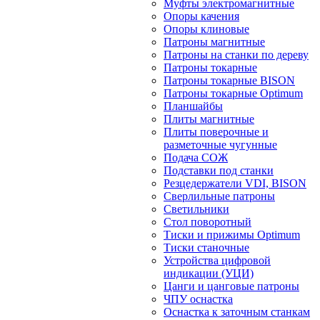
Муфты электромагнитные
Опоры качения
Опоры клиновые
Патроны магнитные
Патроны на станки по дереву
Патроны токарные
Патроны токарные BISON
Патроны токарные Optimum
Планшайбы
Плиты магнитные
Плиты поверочные и
разметочные чугунные
Подача СОЖ
Подставки под станки
Резцедержатели VDI, BISON
Сверлильные патроны
Светильники
Стол поворотный
Тиски и прижимы Optimum
Тиски станочные
Устройства цифровой
индикации (УЦИ)
Цанги и цанговые патроны
ЧПУ оснастка
Оснастка к заточным станкам