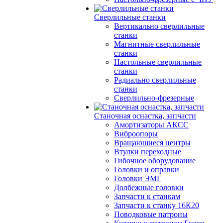
Сверлильные станки
Вертикально сверлильные
станки
Магнитные сверлильные
станки
Настольные сверлильные
станки
Радиально сверлильные
станки
Сверлильно-фрезерные
Станочная оснастка, запчасти
Амортизаторы АКСС
Виброопоры
Вращающиеся центры
Втулки переходные
Гибочное оборудование
Головки и оправки
Головки ЭМГ
Долбежные головки
Запчасти к станкам
Запчасти к станку 16К20
Поводковые патроны