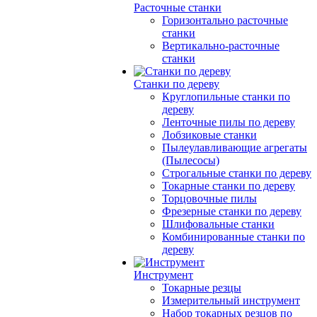
Расточные станки
Горизонтально расточные
станки
Вертикально-расточные
станки
Станки по дереву
Круглопильные станки по
дереву
Ленточные пилы по дереву
Лобзиковые станки
Пылеулавливающие агрегаты
(Пылесосы)
Строгальные станки по дереву
Токарные станки по дереву
Торцовочные пилы
Фрезерные станки по дереву
Шлифовальные станки
Комбинированные станки по
дереву
Инструмент
Токарные резцы
Измерительный инструмент
Набор токарных резцов по