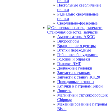
станки
Настольные сверлильные
станки
Радиально сверлильные
станки
Сверлильно-фрезерные
Станочная оснастка, запчасти
Амортизаторы АКСС
Виброопоры
Вращающиеся центры
Втулки переходные
Гибочное оборудование
Головки и оправки
Головки ЭМГ
Долбежные головки
Запчасти к станкам
Запчасти к станку 16К20
Поводковые патроны
Кулачки к патронам Бизон
Люнеты
Магнитный стружкосборщик
Chipmag
Механизированные патроны
Bison