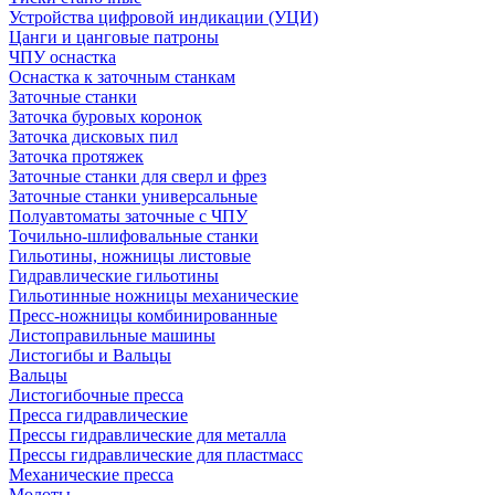
Устройства цифровой индикации (УЦИ)
Цанги и цанговые патроны
ЧПУ оснастка
Оснастка к заточным станкам
Заточные станки
Заточка буровых коронок
Заточка дисковых пил
Заточка протяжек
Заточные станки для сверл и фрез
Заточные станки универсальные
Полуавтоматы заточные с ЧПУ
Точильно-шлифовальные станки
Гильотины, ножницы листовые
Гидравлические гильотины
Гильотинные ножницы механические
Пресс-ножницы комбинированные
Листоправильные машины
Листогибы и Вальцы
Вальцы
Листогибочные пресса
Пресса гидравлические
Прессы гидравлические для металла
Прессы гидравлические для пластмасс
Механические пресса
Молоты