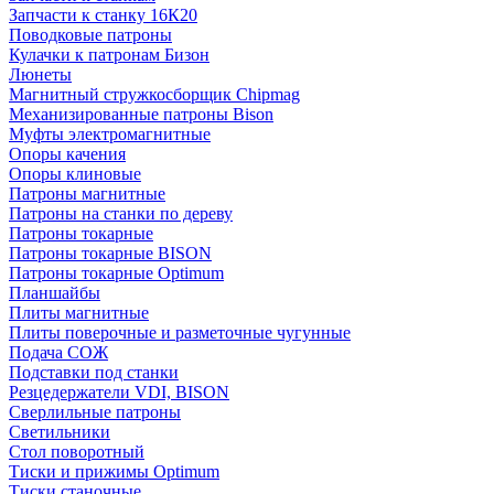
Запчасти к станку 16К20
Поводковые патроны
Кулачки к патронам Бизон
Люнеты
Магнитный стружкосборщик Chipmag
Механизированные патроны Bison
Муфты электромагнитные
Опоры качения
Опоры клиновые
Патроны магнитные
Патроны на станки по дереву
Патроны токарные
Патроны токарные BISON
Патроны токарные Optimum
Планшайбы
Плиты магнитные
Плиты поверочные и разметочные чугунные
Подача СОЖ
Подставки под станки
Резцедержатели VDI, BISON
Сверлильные патроны
Светильники
Стол поворотный
Тиски и прижимы Optimum
Тиски станочные