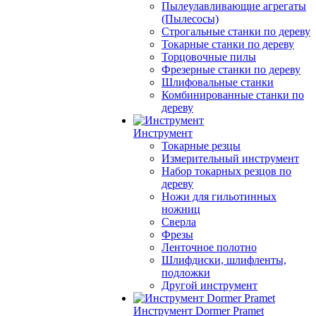
Пылеулавливающие агрегаты
(Пылесосы)
Строгальные станки по дереву
Токарные станки по дереву
Торцовочные пилы
Фрезерные станки по дереву
Шлифовальные станки
Комбинированные станки по
дереву
Инструмент
Токарные резцы
Измерительный инструмент
Набор токарных резцов по
дереву
Ножи для гильотинных
ножниц
Сверла
Фрезы
Ленточное полотно
Шлифдиски, шлифленты,
подложки
Другой инструмент
Инструмент Dormer Pramet