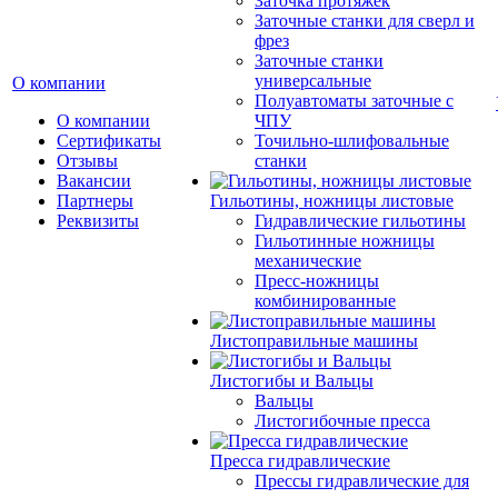
Заточка протяжек
Заточные станки для сверл и
фрез
Заточные станки
универсальные
О компании
Полуавтоматы заточные с
О компании
ЧПУ
Сертификаты
Точильно-шлифовальные
Отзывы
станки
Вакансии
Партнеры
Гильотины, ножницы листовые
Реквизиты
Гидравлические гильотины
Гильотинные ножницы
механические
Пресс-ножницы
комбинированные
Листоправильные машины
Листогибы и Вальцы
Вальцы
Листогибочные пресса
Пресса гидравлические
Прессы гидравлические для