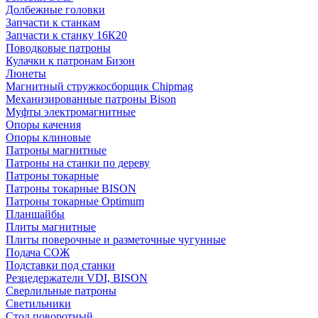
Долбежные головки
Запчасти к станкам
Запчасти к станку 16К20
Поводковые патроны
Кулачки к патронам Бизон
Люнеты
Магнитный стружкосборщик Chipmag
Механизированные патроны Bison
Муфты электромагнитные
Опоры качения
Опоры клиновые
Патроны магнитные
Патроны на станки по дереву
Патроны токарные
Патроны токарные BISON
Патроны токарные Optimum
Планшайбы
Плиты магнитные
Плиты поверочные и разметочные чугунные
Подача СОЖ
Подставки под станки
Резцедержатели VDI, BISON
Сверлильные патроны
Светильники
Стол поворотный