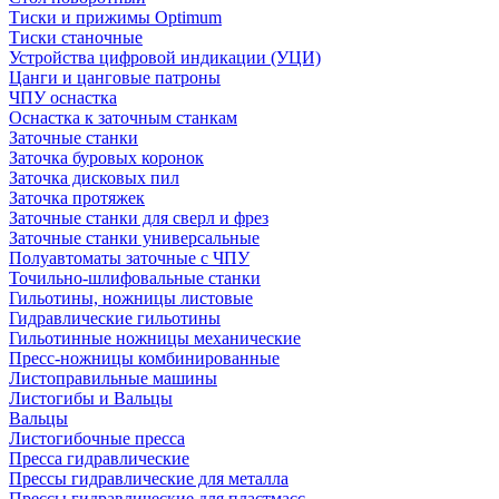
Тиски и прижимы Optimum
Тиски станочные
Устройства цифровой индикации (УЦИ)
Цанги и цанговые патроны
ЧПУ оснастка
Оснастка к заточным станкам
Заточные станки
Заточка буровых коронок
Заточка дисковых пил
Заточка протяжек
Заточные станки для сверл и фрез
Заточные станки универсальные
Полуавтоматы заточные с ЧПУ
Точильно-шлифовальные станки
Гильотины, ножницы листовые
Гидравлические гильотины
Гильотинные ножницы механические
Пресс-ножницы комбинированные
Листоправильные машины
Листогибы и Вальцы
Вальцы
Листогибочные пресса
Пресса гидравлические
Прессы гидравлические для металла
Прессы гидравлические для пластмасс