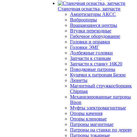
Станочная оснастка, запчасти
Амортизаторы АКСС
Виброопоры
Вращающиеся центры
Втулки переходные
Гибочное оборудование
Головки и оправки
Головки ЭМГ
Долбежные головки
Запчасти к станкам
Запчасти к станку 16К20
Поводковые патроны
Кулачки к патронам Бизон
Люнеты
Магнитный стружкосборщик
Chipmag
Механизированные патроны
Bison
Муфты электромагнитные
Опоры качения
Опоры клиновые
Патроны магнитные
Патроны на станки по дереву
Патроны токарные