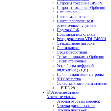
Патроны токарные BISON
Патроны токарные Optimum
Планшайбы
Плиты магнитные
Плиты поверочные и
разметочные чугунные
Подача СОЖ
Подставки под станки
Резцедержатели VDI, BISON
Сверлильные патроны
Светильники
Стол поворотный
Тиски и прижимы Optimum
Тиски станочные
Устройства цифровой
индикации (УЦИ)
Цанги и цанговые патроны
ЧПУ оснастка
Оснастка к заточным станкам
+ ЕЩЕ 28
Заточные станки
Заточка буровых коронок
Заточка дисковых пил
Заточка протяжек