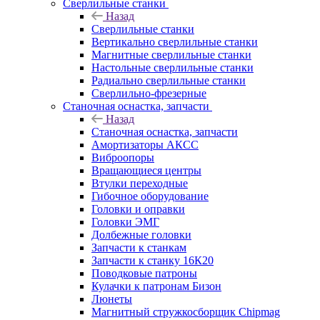
Сверлильные станки
Назад
Сверлильные станки
Вертикально сверлильные станки
Магнитные сверлильные станки
Настольные сверлильные станки
Радиально сверлильные станки
Сверлильно-фрезерные
Станочная оснастка, запчасти
Назад
Станочная оснастка, запчасти
Амортизаторы АКСС
Виброопоры
Вращающиеся центры
Втулки переходные
Гибочное оборудование
Головки и оправки
Головки ЭМГ
Долбежные головки
Запчасти к станкам
Запчасти к станку 16К20
Поводковые патроны
Кулачки к патронам Бизон
Люнеты
Магнитный стружкосборщик Chipmag