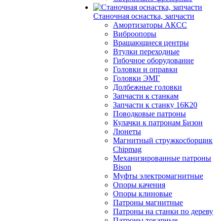
Станочная оснастка, запчасти
Амортизаторы АКСС
Виброопоры
Вращающиеся центры
Втулки переходные
Гибочное оборудование
Головки и оправки
Головки ЭМГ
Долбежные головки
Запчасти к станкам
Запчасти к станку 16К20
Поводковые патроны
Кулачки к патронам Бизон
Люнеты
Магнитный стружкосборщик
Chipmag
Механизированные патроны
Bison
Муфты электромагнитные
Опоры качения
Опоры клиновые
Патроны магнитные
Патроны на станки по дереву
Патроны токарные