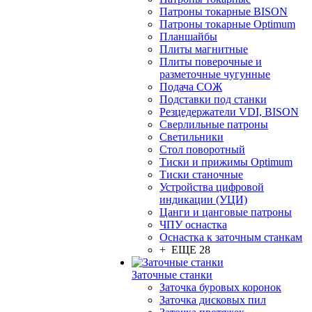
Патроны токарные BISON
Патроны токарные Optimum
Планшайбы
Плиты магнитные
Плиты поверочные и
разметочные чугунные
Подача СОЖ
Подставки под станки
Резцедержатели VDI, BISON
Сверлильные патроны
Светильники
Стол поворотный
Тиски и прижимы Optimum
Тиски станочные
Устройства цифровой
индикации (УЦИ)
Цанги и цанговые патроны
ЧПУ оснастка
Оснастка к заточным станкам
+ ЕЩЕ 28
Заточные станки
Заточка буровых коронок
Заточка дисковых пил