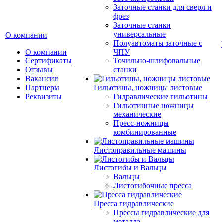
Заточные станки для сверл и
фрез
Заточные станки
универсальные
О компании
Полуавтоматы заточные с
О компании
ЧПУ
Сертификаты
Точильно-шлифовальные
Отзывы
станки
Вакансии
Партнеры
Гильотины, ножницы листовые
Реквизиты
Гидравлические гильотины
Гильотинные ножницы
механические
Пресс-ножницы
комбинированные
Листоправильные машины
Листогибы и Вальцы
Вальцы
Листогибочные пресса
Пресса гидравлические
Прессы гидравлические для
металла