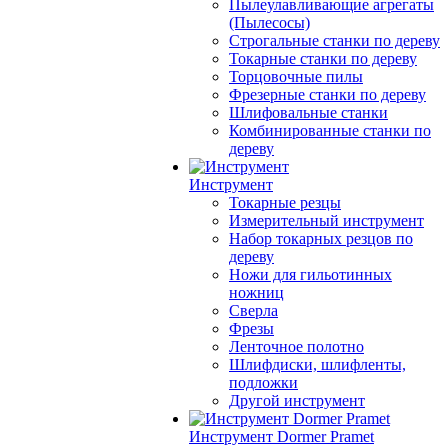
Пылеулавливающие агрегаты
(Пылесосы)
Строгальные станки по дереву
Токарные станки по дереву
Торцовочные пилы
Фрезерные станки по дереву
Шлифовальные станки
Комбинированные станки по
дереву
Инструмент
Токарные резцы
Измерительный инструмент
Набор токарных резцов по
дереву
Ножи для гильотинных
ножниц
Сверла
Фрезы
Ленточное полотно
Шлифдиски, шлифленты,
подложки
Другой инструмент
Инструмент Dormer Pramet