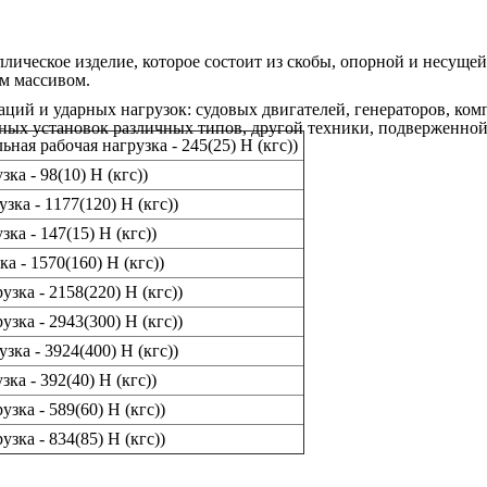
лическое изделие, которое состоит из скобы, опорной и несущей
м массивом.
ций и ударных нагрузок: судовых двигателей, генераторов, ком
нных установок различных типов, другой техники, подверженно
ая рабочая нагрузка - 245(25) Н (кгс))
а - 98(10) Н (кгс))
ка - 1177(120) Н (кгс))
а - 147(15) Н (кгс))
 - 1570(160) Н (кгс))
ка - 2158(220) Н (кгс))
ка - 2943(300) Н (кгс))
ка - 3924(400) Н (кгс))
а - 392(40) Н (кгс))
ка - 589(60) Н (кгс))
ка - 834(85) Н (кгс))