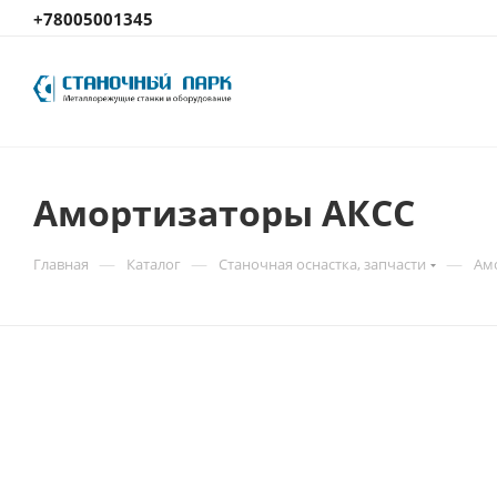
+78005001345
Амортизаторы АКСС
—
—
—
Главная
Каталог
Станочная оснастка, запчасти
Ам