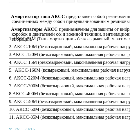
Амортизатор типа АКСС
представляет собой резинометал
соединённых между собой привулканизованным резиновы
Амортизаторы АКСС
предназначены для защиты от вибра
коробок и двигателей с/х и военной техники, вентиляцио
1.АКСС-25М (Тип амортизации - безкозырьковый, максимальн
вибрации.
2. АКСС-10М (безкозырьковый, максимальная рабочая нагрузк
3.АКСС-120М (безкозырьковый, максимальная рабочая нагруз
4. АКСС-15М (безкозырьковый, максимальная рабочая нагрузк
5. АКСС-160М (козырьковый, максимальная рабочая нагрузка
6. АКСС-220М (безкозырьковый, максимальная рабочая нагруз
7. АКСС-300М (безкозырьковый, максимальная рабочая нагруз
8.АКСС-400М (безкозырьковый, максимальная рабочая нагруз
9. АКСС-40М (безкозырьковый, максимальная рабочая нагрузк
10. АКСС-60М (безкозырьковый, максимальная рабочая нагруз
11. АКСС-85М (безкозырьковый, максимальная рабочая нагруз