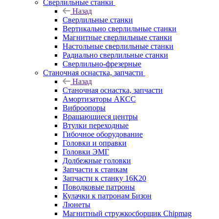
Сверлильные станки
Назад
Сверлильные станки
Вертикально сверлильные станки
Магнитные сверлильные станки
Настольные сверлильные станки
Радиально сверлильные станки
Сверлильно-фрезерные
Станочная оснастка, запчасти
Назад
Станочная оснастка, запчасти
Амортизаторы АКСС
Виброопоры
Вращающиеся центры
Втулки переходные
Гибочное оборудование
Головки и оправки
Головки ЭМГ
Долбежные головки
Запчасти к станкам
Запчасти к станку 16К20
Поводковые патроны
Кулачки к патронам Бизон
Люнеты
Магнитный стружкосборщик Chipmag