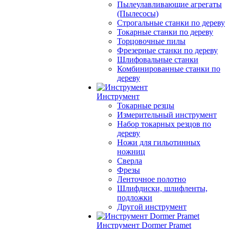
Пылеулавливающие агрегаты
(Пылесосы)
Строгальные станки по дереву
Токарные станки по дереву
Торцовочные пилы
Фрезерные станки по дереву
Шлифовальные станки
Комбинированные станки по
дереву
Инструмент
Токарные резцы
Измерительный инструмент
Набор токарных резцов по
дереву
Ножи для гильотинных
ножниц
Сверла
Фрезы
Ленточное полотно
Шлифдиски, шлифленты,
подложки
Другой инструмент
Инструмент Dormer Pramet