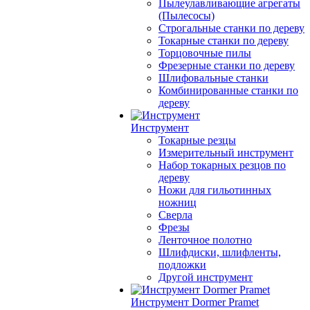
Пылеулавливающие агрегаты
(Пылесосы)
Строгальные станки по дереву
Токарные станки по дереву
Торцовочные пилы
Фрезерные станки по дереву
Шлифовальные станки
Комбинированные станки по
дереву
Инструмент
Токарные резцы
Измерительный инструмент
Набор токарных резцов по
дереву
Ножи для гильотинных
ножниц
Сверла
Фрезы
Ленточное полотно
Шлифдиски, шлифленты,
подложки
Другой инструмент
Инструмент Dormer Pramet