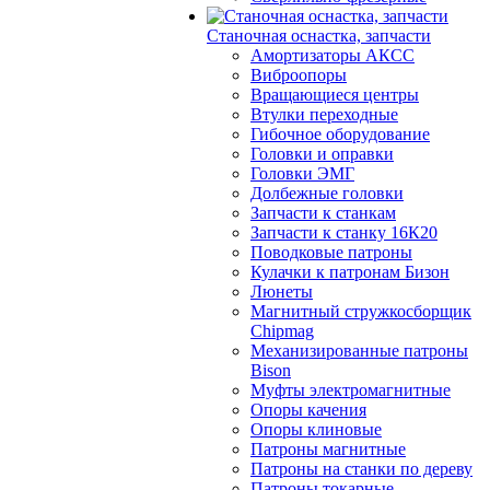
Станочная оснастка, запчасти
Амортизаторы АКСС
Виброопоры
Вращающиеся центры
Втулки переходные
Гибочное оборудование
Головки и оправки
Головки ЭМГ
Долбежные головки
Запчасти к станкам
Запчасти к станку 16К20
Поводковые патроны
Кулачки к патронам Бизон
Люнеты
Магнитный стружкосборщик
Chipmag
Механизированные патроны
Bison
Муфты электромагнитные
Опоры качения
Опоры клиновые
Патроны магнитные
Патроны на станки по дереву
Патроны токарные