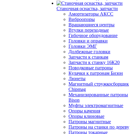
Станочная оснастка, запчасти
Амортизаторы АКСС
Виброопоры
Вращающиеся центры
Втулки переходные
Гибочное оборудование
Головки и оправки
Головки ЭМГ
Долбежные головки
Запчасти к станкам
Запчасти к станку 16К20
Поводковые патроны
Кулачки к патронам Бизон
Люнеты
Магнитный стружкосборщик
Chipmag
Механизированные патроны
Bison
Муфты электромагнитные
Опоры качения
Опоры клиновые
Патроны магнитные
Патроны на станки по дереву
Патроны токарные