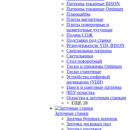
Патроны токарные BISON
Патроны токарные Optimum
Планшайбы
Плиты магнитные
Плиты поверочные и
разметочные чугунные
Подача СОЖ
Подставки под станки
Резцедержатели VDI, BISON
Сверлильные патроны
Светильники
Стол поворотный
Тиски и прижимы Optimum
Тиски станочные
Устройства цифровой
индикации (УЦИ)
Цанги и цанговые патроны
ЧПУ оснастка
Оснастка к заточным станкам
+ ЕЩЕ 28
Заточные станки
Заточка буровых коронок
Заточка дисковых пил
Заточка протяжек