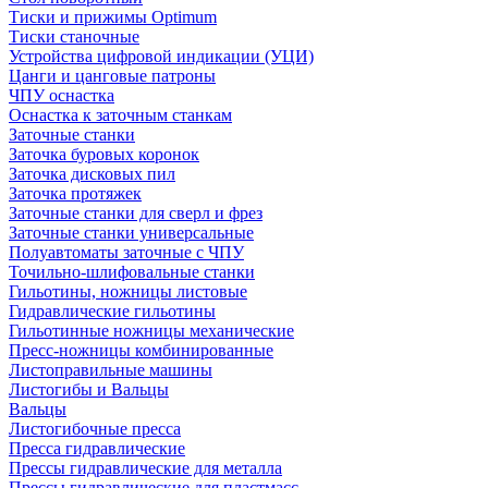
Тиски и прижимы Optimum
Тиски станочные
Устройства цифровой индикации (УЦИ)
Цанги и цанговые патроны
ЧПУ оснастка
Оснастка к заточным станкам
Заточные станки
Заточка буровых коронок
Заточка дисковых пил
Заточка протяжек
Заточные станки для сверл и фрез
Заточные станки универсальные
Полуавтоматы заточные с ЧПУ
Точильно-шлифовальные станки
Гильотины, ножницы листовые
Гидравлические гильотины
Гильотинные ножницы механические
Пресс-ножницы комбинированные
Листоправильные машины
Листогибы и Вальцы
Вальцы
Листогибочные пресса
Пресса гидравлические
Прессы гидравлические для металла
Прессы гидравлические для пластмасс