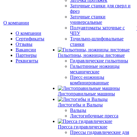
Заточка протяжек
Заточные станки для сверл и
фрез
Заточные станки
универсальные
О компании
Полуавтоматы заточные с
О компании
ЧПУ
Сертификаты
Точильно-шлифовальные
Отзывы
станки
Вакансии
Партнеры
Гильотины, ножницы листовые
Реквизиты
Гидравлические гильотины
Гильотинные ножницы
механические
Пресс-ножницы
комбинированные
Листоправильные машины
Листогибы и Вальцы
Вальцы
Листогибочные пресса
Пресса гидравлические
Прессы гидравлические для