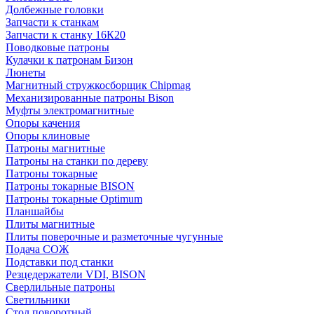
Долбежные головки
Запчасти к станкам
Запчасти к станку 16К20
Поводковые патроны
Кулачки к патронам Бизон
Люнеты
Магнитный стружкосборщик Chipmag
Механизированные патроны Bison
Муфты электромагнитные
Опоры качения
Опоры клиновые
Патроны магнитные
Патроны на станки по дереву
Патроны токарные
Патроны токарные BISON
Патроны токарные Optimum
Планшайбы
Плиты магнитные
Плиты поверочные и разметочные чугунные
Подача СОЖ
Подставки под станки
Резцедержатели VDI, BISON
Сверлильные патроны
Светильники
Стол поворотный