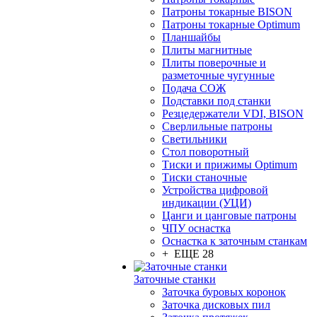
Патроны токарные BISON
Патроны токарные Optimum
Планшайбы
Плиты магнитные
Плиты поверочные и
разметочные чугунные
Подача СОЖ
Подставки под станки
Резцедержатели VDI, BISON
Сверлильные патроны
Светильники
Стол поворотный
Тиски и прижимы Optimum
Тиски станочные
Устройства цифровой
индикации (УЦИ)
Цанги и цанговые патроны
ЧПУ оснастка
Оснастка к заточным станкам
+ ЕЩЕ 28
Заточные станки
Заточка буровых коронок
Заточка дисковых пил