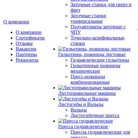
Заточные станки для сверл и
фрез
Заточные станки
универсальные
О компании
Полуавтоматы заточные с
О компании
ЧПУ
Сертификаты
Точильно-шлифовальные
Отзывы
станки
Вакансии
Партнеры
Гильотины, ножницы листовые
Реквизиты
Гидравлические гильотины
Гильотинные ножницы
механические
Пресс-ножницы
комбинированные
Листоправильные машины
Листогибы и Вальцы
Вальцы
Листогибочные пресса
Пресса гидравлические
Прессы гидравлические для
металла