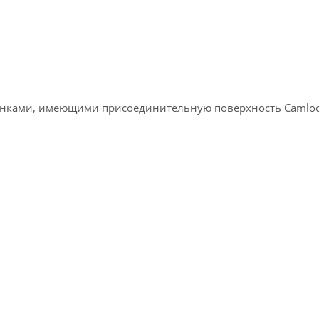
анками, имеющими присоединительную поверхность Camloc
Opti TH3309
,
TH3309 DPA
,
TH3309 DPA Vario
,
Opti TH3610
,
TH3