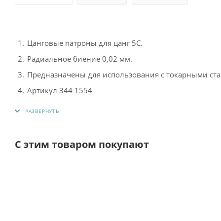
Цанговые патроны для цанг 5С.
Радиальное биение 0,02 мм.
Предназначены для использования с токарными ст
Артикул 344 1554
Подходит для токарных станков: D320, D330, D360,
Opti TH4010
,
TH4010 DPA
,
TH4010 DPA Vario
.
С этим товаром покупают