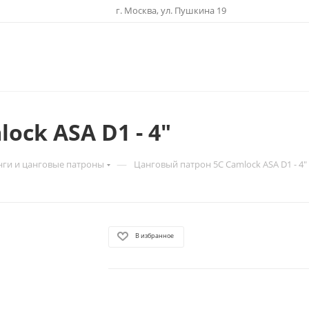
г. Москва, ул. Пушкина 19
ock ASA D1 - 4"
—
нги и цанговые патроны
Цанговый патрон 5С Camlock ASA D1 - 4"
В избранное