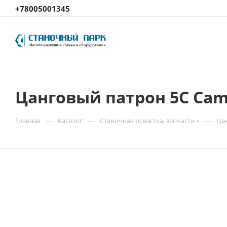
+78005001345
Цанговый патрон 5С Caml
—
—
—
Главная
Каталог
Станочная оснастка, запчасти
Ца