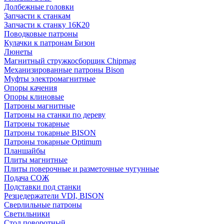
Долбежные головки
Запчасти к станкам
Запчасти к станку 16К20
Поводковые патроны
Кулачки к патронам Бизон
Люнеты
Магнитный стружкосборщик Chipmag
Механизированные патроны Bison
Муфты электромагнитные
Опоры качения
Опоры клиновые
Патроны магнитные
Патроны на станки по дереву
Патроны токарные
Патроны токарные BISON
Патроны токарные Optimum
Планшайбы
Плиты магнитные
Плиты поверочные и разметочные чугунные
Подача СОЖ
Подставки под станки
Резцедержатели VDI, BISON
Сверлильные патроны
Светильники
Стол поворотный