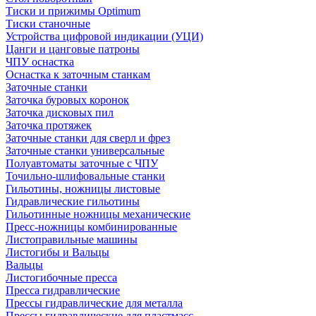
Тиски и прижимы Optimum
Тиски станочные
Устройства цифровой индикации (УЦИ)
Цанги и цанговые патроны
ЧПУ оснастка
Оснастка к заточным станкам
Заточные станки
Заточка буровых коронок
Заточка дисковых пил
Заточка протяжек
Заточные станки для сверл и фрез
Заточные станки универсальные
Полуавтоматы заточные с ЧПУ
Точильно-шлифовальные станки
Гильотины, ножницы листовые
Гидравлические гильотины
Гильотинные ножницы механические
Пресс-ножницы комбинированные
Листоправильные машины
Листогибы и Вальцы
Вальцы
Листогибочные пресса
Пресса гидравлические
Прессы гидравлические для металла
Прессы гидравлические для пластмасс