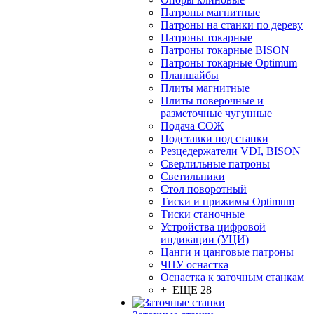
Патроны магнитные
Патроны на станки по дереву
Патроны токарные
Патроны токарные BISON
Патроны токарные Optimum
Планшайбы
Плиты магнитные
Плиты поверочные и
разметочные чугунные
Подача СОЖ
Подставки под станки
Резцедержатели VDI, BISON
Сверлильные патроны
Светильники
Стол поворотный
Тиски и прижимы Optimum
Тиски станочные
Устройства цифровой
индикации (УЦИ)
Цанги и цанговые патроны
ЧПУ оснастка
Оснастка к заточным станкам
+ ЕЩЕ 28