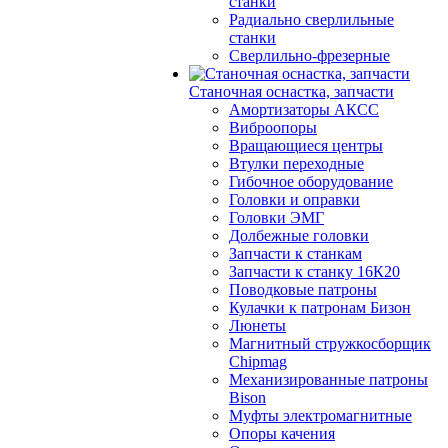
станки
Радиально сверлильные
станки
Сверлильно-фрезерные
Станочная оснастка, запчасти
Амортизаторы АКСС
Виброопоры
Вращающиеся центры
Втулки переходные
Гибочное оборудование
Головки и оправки
Головки ЭМГ
Долбежные головки
Запчасти к станкам
Запчасти к станку 16К20
Поводковые патроны
Кулачки к патронам Бизон
Люнеты
Магнитный стружкосборщик
Chipmag
Механизированные патроны
Bison
Муфты электромагнитные
Опоры качения