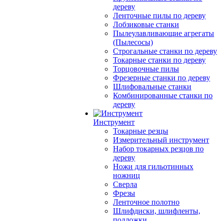
дереву
Ленточные пилы по дереву
Лобзиковые станки
Пылеулавливающие агрегаты
(Пылесосы)
Строгальные станки по дереву
Токарные станки по дереву
Торцовочные пилы
Фрезерные станки по дереву
Шлифовальные станки
Комбинированные станки по
дереву
Инструмент
Токарные резцы
Измерительный инструмент
Набор токарных резцов по
дереву
Ножи для гильотинных
ножниц
Сверла
Фрезы
Ленточное полотно
Шлифдиски, шлифленты,
подложки