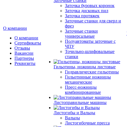
Заточные станки
Заточка буровых коронок
Заточка дисковых пил
Заточка протяжек
Заточные станки для сверл и
фрез
О компании
Заточные станки
универсальные
О компании
Полуавтоматы заточные с
Сертификаты
ЧПУ
Отзывы
Точильно-шлифовальные
Вакансии
станки
Партнеры
Реквизиты
Гильотины, ножницы листовые
Гидравлические гильотины
Гильотинные ножницы
механические
Пресс-ножницы
комбинированные
Листоправильные машины
Листогибы и Вальцы
Вальцы
Листогибочные пресса