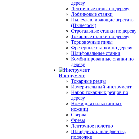
дереву
Ленточные пилы по дереву
Лобзиковые станки
Пылеулавливающие агрегаты
(Пылесосы)
Строгальные станки по дереву
Токарные станки по дереву
Торцовочные пилы
Фрезерные станки по дереву
Шлифовальные станки
Комбинированные станки по
дереву
Инструмент
Токарные резцы
Измерительный инструмент
Набор токарных резцов по
дереву
Ножи для гильотинных
ножниц
Сверла
Фрезы
Ленточное полотно
Шлифдиски, шлифленты,
подложки