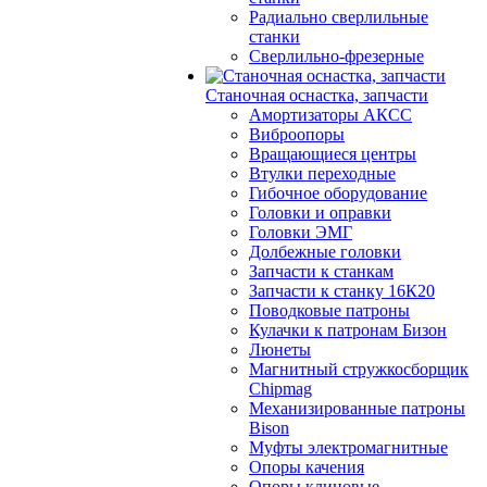
Радиально сверлильные
станки
Сверлильно-фрезерные
Станочная оснастка, запчасти
Амортизаторы АКСС
Виброопоры
Вращающиеся центры
Втулки переходные
Гибочное оборудование
Головки и оправки
Головки ЭМГ
Долбежные головки
Запчасти к станкам
Запчасти к станку 16К20
Поводковые патроны
Кулачки к патронам Бизон
Люнеты
Магнитный стружкосборщик
Chipmag
Механизированные патроны
Bison
Муфты электромагнитные
Опоры качения
Опоры клиновые