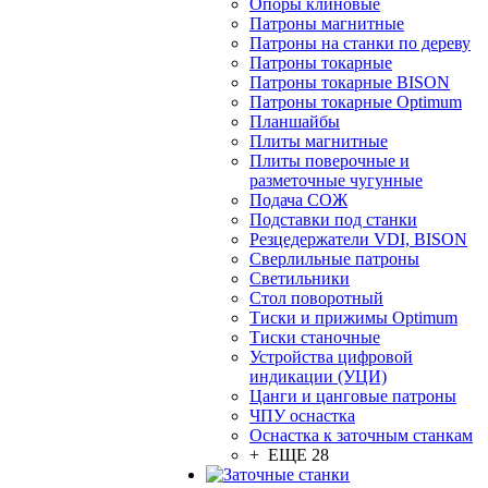
Опоры клиновые
Патроны магнитные
Патроны на станки по дереву
Патроны токарные
Патроны токарные BISON
Патроны токарные Optimum
Планшайбы
Плиты магнитные
Плиты поверочные и
разметочные чугунные
Подача СОЖ
Подставки под станки
Резцедержатели VDI, BISON
Сверлильные патроны
Светильники
Стол поворотный
Тиски и прижимы Optimum
Тиски станочные
Устройства цифровой
индикации (УЦИ)
Цанги и цанговые патроны
ЧПУ оснастка
Оснастка к заточным станкам
+ ЕЩЕ 28