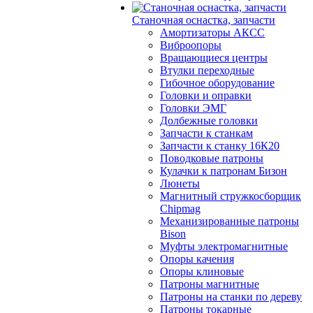
Станочная оснастка, запчасти
Амортизаторы АКСС
Виброопоры
Вращающиеся центры
Втулки переходные
Гибочное оборудование
Головки и оправки
Головки ЭМГ
Долбежные головки
Запчасти к станкам
Запчасти к станку 16К20
Поводковые патроны
Кулачки к патронам Бизон
Люнеты
Магнитный стружкосборщик
Chipmag
Механизированные патроны
Bison
Муфты электромагнитные
Опоры качения
Опоры клиновые
Патроны магнитные
Патроны на станки по дереву
Патроны токарные