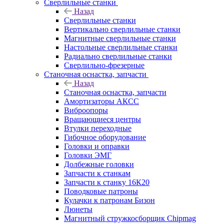
Сверлильные станки
Назад
Сверлильные станки
Вертикально сверлильные станки
Магнитные сверлильные станки
Настольные сверлильные станки
Радиально сверлильные станки
Сверлильно-фрезерные
Станочная оснастка, запчасти
Назад
Станочная оснастка, запчасти
Амортизаторы АКСС
Виброопоры
Вращающиеся центры
Втулки переходные
Гибочное оборудование
Головки и оправки
Головки ЭМГ
Долбежные головки
Запчасти к станкам
Запчасти к станку 16К20
Поводковые патроны
Кулачки к патронам Бизон
Люнеты
Магнитный стружкосборщик Chipmag