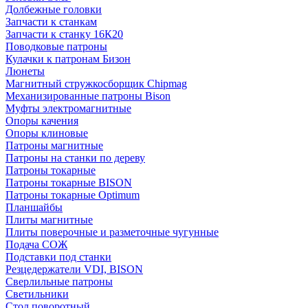
Долбежные головки
Запчасти к станкам
Запчасти к станку 16К20
Поводковые патроны
Кулачки к патронам Бизон
Люнеты
Магнитный стружкосборщик Chipmag
Механизированные патроны Bison
Муфты электромагнитные
Опоры качения
Опоры клиновые
Патроны магнитные
Патроны на станки по дереву
Патроны токарные
Патроны токарные BISON
Патроны токарные Optimum
Планшайбы
Плиты магнитные
Плиты поверочные и разметочные чугунные
Подача СОЖ
Подставки под станки
Резцедержатели VDI, BISON
Сверлильные патроны
Светильники
Стол поворотный