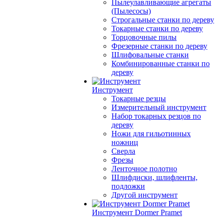
Пылеулавливающие агрегаты
(Пылесосы)
Строгальные станки по дереву
Токарные станки по дереву
Торцовочные пилы
Фрезерные станки по дереву
Шлифовальные станки
Комбинированные станки по
дереву
Инструмент
Токарные резцы
Измерительный инструмент
Набор токарных резцов по
дереву
Ножи для гильотинных
ножниц
Сверла
Фрезы
Ленточное полотно
Шлифдиски, шлифленты,
подложки
Другой инструмент
Инструмент Dormer Pramet