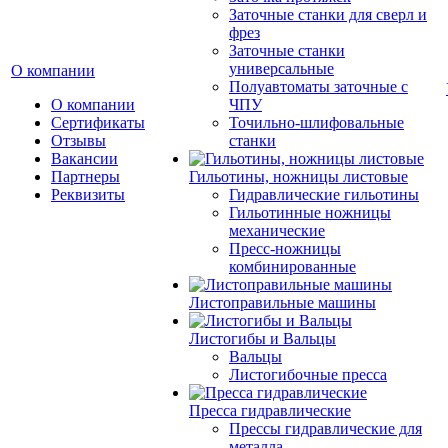
Заточные станки для сверл и
фрез
Заточные станки
универсальные
О компании
Полуавтоматы заточные с
О компании
ЧПУ
Сертификаты
Точильно-шлифовальные
Отзывы
станки
Вакансии
Партнеры
Гильотины, ножницы листовые
Реквизиты
Гидравлические гильотины
Гильотинные ножницы
механические
Пресс-ножницы
комбинированные
Листоправильные машины
Листогибы и Вальцы
Вальцы
Листогибочные пресса
Пресса гидравлические
Прессы гидравлические для
металла