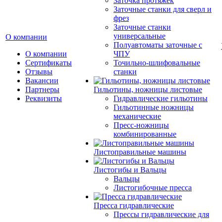
Заточка протяжек
Заточные станки для сверл и
фрез
Заточные станки
универсальные
О компании
Полуавтоматы заточные с
О компании
ЧПУ
Сертификаты
Точильно-шлифовальные
Отзывы
станки
Вакансии
Партнеры
Гильотины, ножницы листовые
Реквизиты
Гидравлические гильотины
Гильотинные ножницы
механические
Пресс-ножницы
комбинированные
Листоправильные машины
Листогибы и Вальцы
Вальцы
Листогибочные пресса
Пресса гидравлические
Прессы гидравлические для