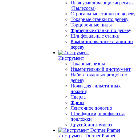
Пылеулавливающие агрегаты
(Пылесосы)
Строгальные станки по дереву
Токарные станки по дереву
Торцовочные пилы
Фрезерные станки по дереву
Шлифовальные станки
Комбинированные станки по
дереву
Инструмент
Токарные резцы
Измерительный инструмент
Набор токарных резцов по
дереву
Ножи для гильотинных
ножниц
Сверла
Фрезы
Ленточное полотно
Шлифдиски, шлифленты,
подложки
Другой инструмент
Инструмент Dormer Pramet