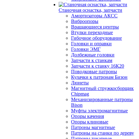
Станочная оснастка, запчасти
Амортизаторы АКСС
Виброопоры
Вращающиеся центры
Втулки переходные
Гибочное оборудование
Головки и оправки
Головки ЭМГ
Долбежные головки
Запчасти к станкам
Запчасти к станку 16К20
Поводковые патроны
Кулачки к патронам Бизон
Люнеты
Магнитный стружкосборщик
Chipmag
Механизированные патроны
Bison
Муфты электромагнитные
Опоры качения
Опоры клиновые
Патроны магнитные
Патроны на станки по дереву
Патроны токарные