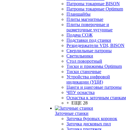
Патроны токарные BISON
Патроны токарные Optimum
Планшайбы
Плиты магнитные
Плиты поверочные и
разметочные чугунные
Подача СОЖ
Подставки под станки
Резцедержатели VDI, BISON
Сверлильные патроны
Светильники
Стол поворотный
Тиски и прижимы Optimum
Тиски станочные
Устройства цифровой
индикации (УЦИ)
Цанги и цанговые патроны
ЧПУ оснастка
Оснастка к заточным станкам
+ ЕЩЕ 28
Заточные станки
Заточка буровых коронок
Заточка дисковых пил
Заточка протяжек