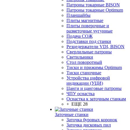
Патроны токарные BISON
Патроны токарные Optimum
Планшайбы
Плиты магнитные
Плиты поверочные и
разметочные чугунные
Подача СОЖ
Подставки под станки
Резцедержатели VDI, BISON
Сверлильные патроны
Светильники
Стол поворотный
Тиски и прижимы Optimum
Тиски станочные
Устройства цифровой
индикации (УЦИ)
Цанги и цанговые патроны
ЧПУ оснастка
Оснастка к заточным станкам
+ ЕЩЕ 28
Заточные станки
Заточка буровых коронок
Заточка дисковых пил