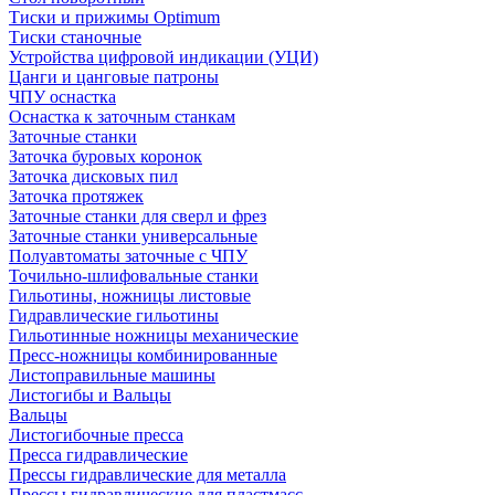
Тиски и прижимы Optimum
Тиски станочные
Устройства цифровой индикации (УЦИ)
Цанги и цанговые патроны
ЧПУ оснастка
Оснастка к заточным станкам
Заточные станки
Заточка буровых коронок
Заточка дисковых пил
Заточка протяжек
Заточные станки для сверл и фрез
Заточные станки универсальные
Полуавтоматы заточные с ЧПУ
Точильно-шлифовальные станки
Гильотины, ножницы листовые
Гидравлические гильотины
Гильотинные ножницы механические
Пресс-ножницы комбинированные
Листоправильные машины
Листогибы и Вальцы
Вальцы
Листогибочные пресса
Пресса гидравлические
Прессы гидравлические для металла
Прессы гидравлические для пластмасс