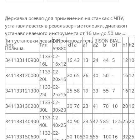
Державка осевая для применения на станках с ЧПУ,
устанавливается в револьверные головки, диапазон
устанавливаемого инструмента от 16 мм до 50 мм.
Тип установки левый. Производитель BISON BIAL,
DIN
Арт.
Тип
d1
a
a1
a2
b
b1
h1
h2
Польша.
69880
1133-
C2-
341133110900
16
43
13
24
44
5
12
10
16L
16х12
1133-
C2-
341133120000
20
65
26
40
50
-
16
12
20L
20х16
1133-
C2-
341133121300
25
58
19
33
55
7
16
12
25L
25х16
1133-
C2-
341133130200
30
76
23
41
70
10
20
16
30L
30х20
1133-
C2-
341133140400
40
90
23.5
47.5
85
12.5
25
20
40L
40х25
1133-
C2-
341133150600
50
105
30.5
55
100
16
32
25