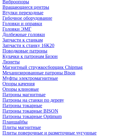
Виброопоры
Вращающиеся центры
Втулки переходные
Гибочное оборудование
Головки и оправки
Головки ЭМГ
Долбежные головки
Запчасти к станкам
Запчасти к станку 16К20
Поводковые патроны
Кулачки к патронам Бизон
Люнеты
Магнитный стружкосборщик Chipmag
Механизированные патроны Bison
Муфты электромагнитные
Опоры качения
Опоры клиновые
Патроны магнитные
Патроны на станки по дереву
Патроны токарные
Патроны токарные BISON
Патроны токарные Optimum
Планшайбы
Плиты магнитные
Плиты поверочные и разметочные чугунные