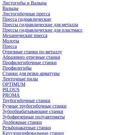
Листогибы и Вальцы
Вальцы
Листогибочные пресса
Пресса гидравлические
Прессы гидравлические для металла
Прессы гидравлические для пластмасс
Механические пресса
Молоты
Пресса
Отрезные станки по металлу
Абразивно отрезные станки
Профилегибочные станки
Профилегибы
Станки для резки арматуры
Ленточные пилы
OPTIMUM
PILOUS
PROMA
Трубогибочные станки
Ручные трубогибочные станки
Зубообрабатывающие станки
Зубофрезерные полуавтоматы
Долбежные станки
Резьбонакатные станки
Круглошлифовальные станки