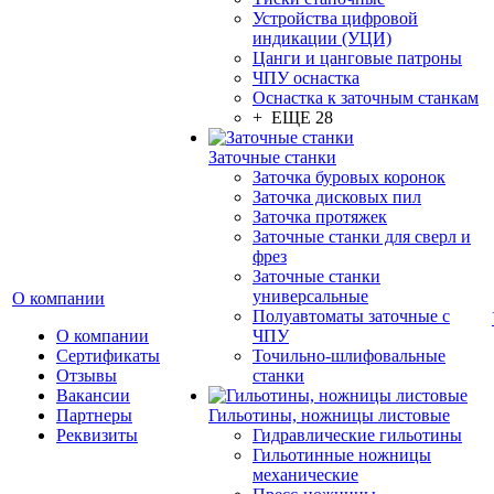
Устройства цифровой
индикации (УЦИ)
Цанги и цанговые патроны
ЧПУ оснастка
Оснастка к заточным станкам
+ ЕЩЕ 28
Заточные станки
Заточка буровых коронок
Заточка дисковых пил
Заточка протяжек
Заточные станки для сверл и
фрез
Заточные станки
универсальные
О компании
Полуавтоматы заточные с
О компании
ЧПУ
Сертификаты
Точильно-шлифовальные
Отзывы
станки
Вакансии
Партнеры
Гильотины, ножницы листовые
Реквизиты
Гидравлические гильотины
Гильотинные ножницы
механические