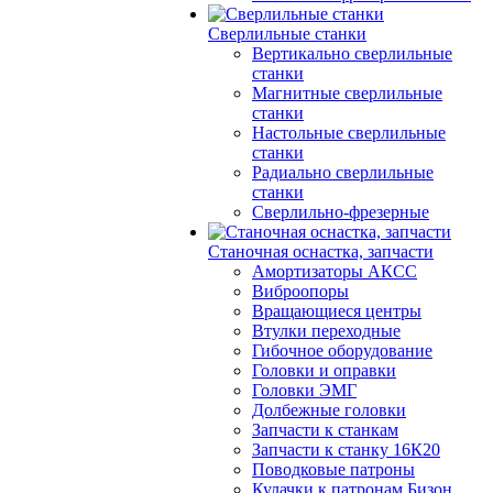
Сверлильные станки
Вертикально сверлильные
станки
Магнитные сверлильные
станки
Настольные сверлильные
станки
Радиально сверлильные
станки
Сверлильно-фрезерные
Станочная оснастка, запчасти
Амортизаторы АКСС
Виброопоры
Вращающиеся центры
Втулки переходные
Гибочное оборудование
Головки и оправки
Головки ЭМГ
Долбежные головки
Запчасти к станкам
Запчасти к станку 16К20
Поводковые патроны
Кулачки к патронам Бизон