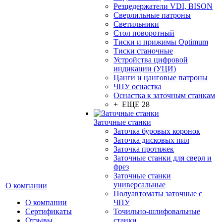
Резцедержатели VDI, BISON
Сверлильные патроны
Светильники
Стол поворотный
Тиски и прижимы Optimum
Тиски станочные
Устройства цифровой
индикации (УЦИ)
Цанги и цанговые патроны
ЧПУ оснастка
Оснастка к заточным станкам
+ ЕЩЕ 28
Заточные станки
Заточка буровых коронок
Заточка дисковых пил
Заточка протяжек
Заточные станки для сверл и
фрез
Заточные станки
универсальные
О компании
Полуавтоматы заточные с
О компании
ЧПУ
Сертификаты
Точильно-шлифовальные
Отзывы
станки