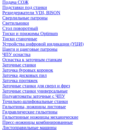
Подача СОЖ
Подставки под станки
Резцедержатели VDI, BISON
Сверлильные патроны
Светильники
Стол поворотный
Тиски и прижимы Optimum
Тиски станочные
Устройства цифровой индикации (УЦИ)
Цанги и цанговые патроны
ЧПУ оснастка
Оснастка к заточным станкам
Заточные станки
Заточка буровых коронок
Заточка дисковых пил
Заточка протяжек
Заточные станки для сверл и фрез
Заточные станки универсальные
Полуавтоматы заточные с ЧПУ
Точильно-шлифовальные станки
Гильотины, ножницы листовые
Гидравлические гильотины
Гильотинные ножницы механические
Пресс-ножницы комбинированные
Листоправильные машины