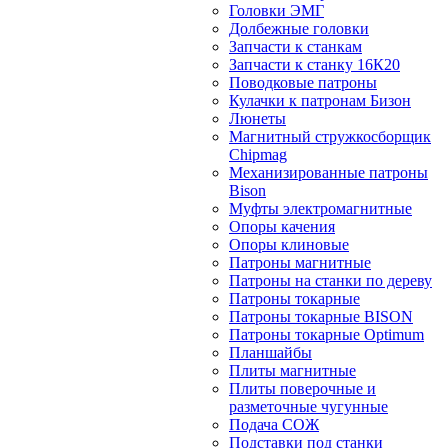
Головки ЭМГ
Долбежные головки
Запчасти к станкам
Запчасти к станку 16К20
Поводковые патроны
Кулачки к патронам Бизон
Люнеты
Магнитный стружкосборщик
Chipmag
Механизированные патроны
Bison
Муфты электромагнитные
Опоры качения
Опоры клиновые
Патроны магнитные
Патроны на станки по дереву
Патроны токарные
Патроны токарные BISON
Патроны токарные Optimum
Планшайбы
Плиты магнитные
Плиты поверочные и
разметочные чугунные
Подача СОЖ
Подставки под станки