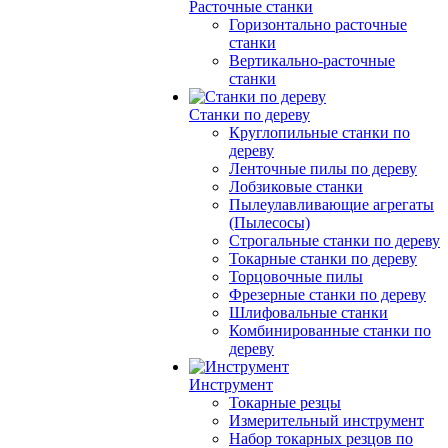
Расточные станки
Горизонтально расточные
станки
Вертикально-расточные
станки
Станки по дереву
Круглопильные станки по
дереву
Ленточные пилы по дереву
Лобзиковые станки
Пылеулавливающие агрегаты
(Пылесосы)
Строгальные станки по дереву
Токарные станки по дереву
Торцовочные пилы
Фрезерные станки по дереву
Шлифовальные станки
Комбинированные станки по
дереву
Инструмент
Токарные резцы
Измерительный инструмент
Набор токарных резцов по