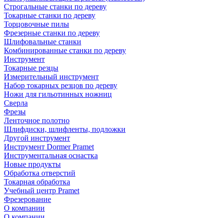
Строгальные станки по дереву
Токарные станки по дереву
Торцовочные пилы
Фрезерные станки по дереву
Шлифовальные станки
Комбинированные станки по дереву
Инструмент
Токарные резцы
Измерительный инструмент
Набор токарных резцов по дереву
Ножи для гильотинных ножниц
Сверла
Фрезы
Ленточное полотно
Шлифдиски, шлифленты, подложки
Другой инструмент
Инструмент Dormer Pramet
Инструментальная оснастка
Новые продукты
Обработка отверстий
Токарная обработка
Учебный центр Pramet
Фрезерование
О компании
О компании