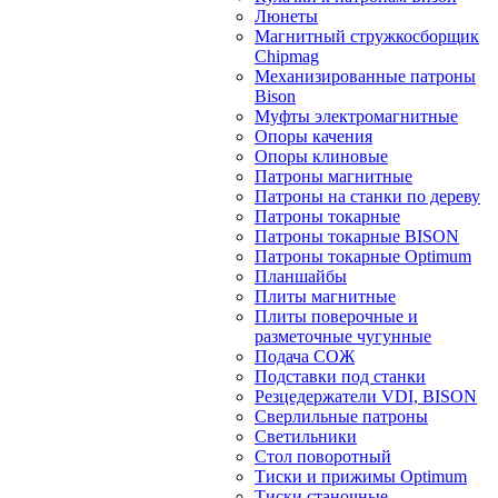
Люнеты
Магнитный стружкосборщик
Chipmag
Механизированные патроны
Bison
Муфты электромагнитные
Опоры качения
Опоры клиновые
Патроны магнитные
Патроны на станки по дереву
Патроны токарные
Патроны токарные BISON
Патроны токарные Optimum
Планшайбы
Плиты магнитные
Плиты поверочные и
разметочные чугунные
Подача СОЖ
Подставки под станки
Резцедержатели VDI, BISON
Сверлильные патроны
Светильники
Стол поворотный
Тиски и прижимы Optimum
Тиски станочные