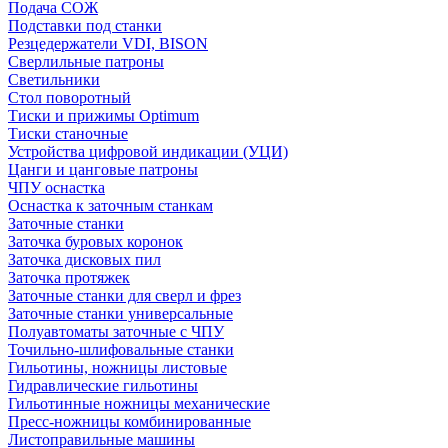
Подача СОЖ
Подставки под станки
Резцедержатели VDI, BISON
Сверлильные патроны
Светильники
Стол поворотный
Тиски и прижимы Optimum
Тиски станочные
Устройства цифровой индикации (УЦИ)
Цанги и цанговые патроны
ЧПУ оснастка
Оснастка к заточным станкам
Заточные станки
Заточка буровых коронок
Заточка дисковых пил
Заточка протяжек
Заточные станки для сверл и фрез
Заточные станки универсальные
Полуавтоматы заточные с ЧПУ
Точильно-шлифовальные станки
Гильотины, ножницы листовые
Гидравлические гильотины
Гильотинные ножницы механические
Пресс-ножницы комбинированные
Листоправильные машины