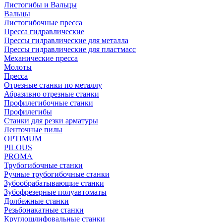
Листогибы и Вальцы
Вальцы
Листогибочные пресса
Пресса гидравлические
Прессы гидравлические для металла
Прессы гидравлические для пластмасс
Механические пресса
Молоты
Пресса
Отрезные станки по металлу
Абразивно отрезные станки
Профилегибочные станки
Профилегибы
Станки для резки арматуры
Ленточные пилы
OPTIMUM
PILOUS
PROMA
Трубогибочные станки
Ручные трубогибочные станки
Зубообрабатывающие станки
Зубофрезерные полуавтоматы
Долбежные станки
Резьбонакатные станки
Круглошлифовальные станки