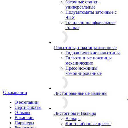
Заточные станки
универсальные
Полуавтоматы заточные с
ЧПУ
Точильно-шлифовальные
станки
Гильотины, ножницы листовые
Гидравлические гильотины
Гильотинные ножницы
механические
Пресс-ножницы
комбинированные
О компании
Листоправильные машины
О компании
Сертификаты
Отзывы
Листогибы и Вальцы
Вакансии
Вальцы
Партнеры
Листогибочные пресса
Реквизиты