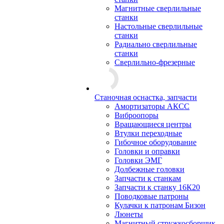
Магнитные сверлильные
станки
Настольные сверлильные
станки
Радиально сверлильные
станки
Сверлильно-фрезерные
Станочная оснастка, запчасти
Амортизаторы АКСС
Виброопоры
Вращающиеся центры
Втулки переходные
Гибочное оборудование
Головки и оправки
Головки ЭМГ
Долбежные головки
Запчасти к станкам
Запчасти к станку 16К20
Поводковые патроны
Кулачки к патронам Бизон
Люнеты
Магнитный стружкосборщик