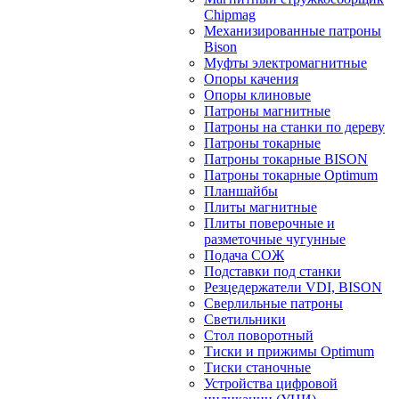
Chipmag
Механизированные патроны
Bison
Муфты электромагнитные
Опоры качения
Опоры клиновые
Патроны магнитные
Патроны на станки по дереву
Патроны токарные
Патроны токарные BISON
Патроны токарные Optimum
Планшайбы
Плиты магнитные
Плиты поверочные и
разметочные чугунные
Подача СОЖ
Подставки под станки
Резцедержатели VDI, BISON
Сверлильные патроны
Светильники
Стол поворотный
Тиски и прижимы Optimum
Тиски станочные
Устройства цифровой