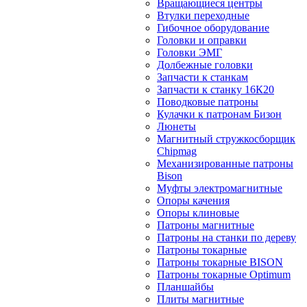
Вращающиеся центры
Втулки переходные
Гибочное оборудование
Головки и оправки
Головки ЭМГ
Долбежные головки
Запчасти к станкам
Запчасти к станку 16К20
Поводковые патроны
Кулачки к патронам Бизон
Люнеты
Магнитный стружкосборщик
Chipmag
Механизированные патроны
Bison
Муфты электромагнитные
Опоры качения
Опоры клиновые
Патроны магнитные
Патроны на станки по дереву
Патроны токарные
Патроны токарные BISON
Патроны токарные Optimum
Планшайбы
Плиты магнитные