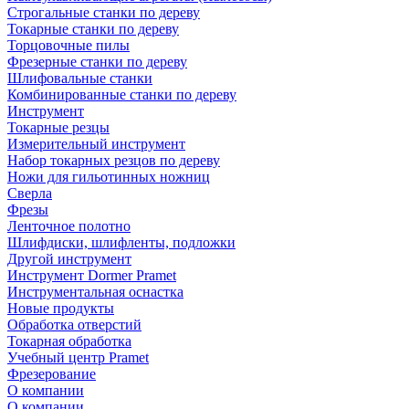
Строгальные станки по дереву
Токарные станки по дереву
Торцовочные пилы
Фрезерные станки по дереву
Шлифовальные станки
Комбинированные станки по дереву
Инструмент
Токарные резцы
Измерительный инструмент
Набор токарных резцов по дереву
Ножи для гильотинных ножниц
Сверла
Фрезы
Ленточное полотно
Шлифдиски, шлифленты, подложки
Другой инструмент
Инструмент Dormer Pramet
Инструментальная оснастка
Новые продукты
Обработка отверстий
Токарная обработка
Учебный центр Pramet
Фрезерование
О компании
О компании