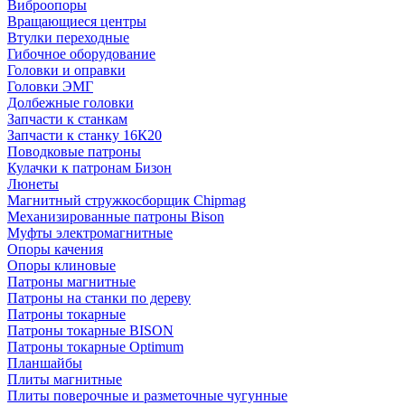
Виброопоры
Вращающиеся центры
Втулки переходные
Гибочное оборудование
Головки и оправки
Головки ЭМГ
Долбежные головки
Запчасти к станкам
Запчасти к станку 16К20
Поводковые патроны
Кулачки к патронам Бизон
Люнеты
Магнитный стружкосборщик Chipmag
Механизированные патроны Bison
Муфты электромагнитные
Опоры качения
Опоры клиновые
Патроны магнитные
Патроны на станки по дереву
Патроны токарные
Патроны токарные BISON
Патроны токарные Optimum
Планшайбы
Плиты магнитные
Плиты поверочные и разметочные чугунные