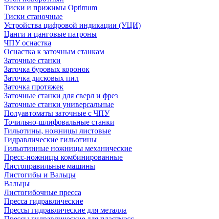
Тиски и прижимы Optimum
Тиски станочные
Устройства цифровой индикации (УЦИ)
Цанги и цанговые патроны
ЧПУ оснастка
Оснастка к заточным станкам
Заточные станки
Заточка буровых коронок
Заточка дисковых пил
Заточка протяжек
Заточные станки для сверл и фрез
Заточные станки универсальные
Полуавтоматы заточные с ЧПУ
Точильно-шлифовальные станки
Гильотины, ножницы листовые
Гидравлические гильотины
Гильотинные ножницы механические
Пресс-ножницы комбинированные
Листоправильные машины
Листогибы и Вальцы
Вальцы
Листогибочные пресса
Пресса гидравлические
Прессы гидравлические для металла
Прессы гидравлические для пластмасс