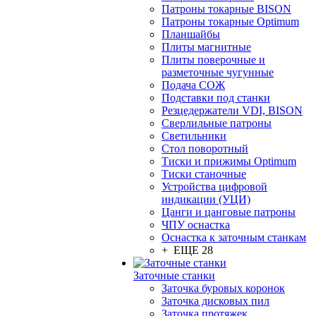
Патроны токарные BISON
Патроны токарные Optimum
Планшайбы
Плиты магнитные
Плиты поверочные и
разметочные чугунные
Подача СОЖ
Подставки под станки
Резцедержатели VDI, BISON
Сверлильные патроны
Светильники
Стол поворотный
Тиски и прижимы Optimum
Тиски станочные
Устройства цифровой
индикации (УЦИ)
Цанги и цанговые патроны
ЧПУ оснастка
Оснастка к заточным станкам
+ ЕЩЕ 28
Заточные станки
Заточка буровых коронок
Заточка дисковых пил
Заточка протяжек