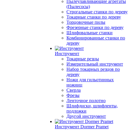
Пылеулавливающие агрегаты
(Пылесосы)
Строгальные станки по дереву
Токарные станки по дереву
Торцовочные пилы
Фрезерные станки по дереву
Шлифовальные станки
Комбинированные станки по
дереву
Инструмент
Токарные резцы
Измерительный инструмент
Набор токарных резцов по
дереву
Ножи для гильотинных
ножниц
Сверла
Фрезы
Ленточное полотно
Шлифдиски, шлифленты,
подложки
Другой инструмент
Инструмент Dormer Pramet