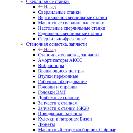
Сверлильные станки
Назад
Сверлильные станки
Вертикально сверлильные станки
Магнитные сверлильные станки
Настольные сверлильные станки
Радиально сверлильные станки
Сверлильно-фрезерные
Станочная оснастка, запчасти
Назад
Станочная оснастка, запчасти
Амортизаторы АКСС
Виброопоры
Вращающиеся центры
Втулки переходные
Гибочное оборудование
Головки и оправки
Головки ЭМГ
Долбежные головки
Запчасти к станкам
Запчасти к станку 16К20
Поводковые патроны
Кулачки к патронам Бизон
Люнеты
Магнитный стружкосборщик Chipmag