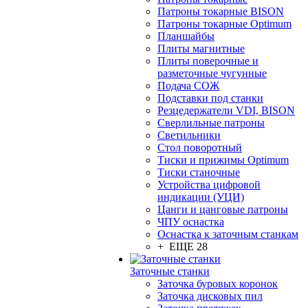
Патроны токарные BISON
Патроны токарные Optimum
Планшайбы
Плиты магнитные
Плиты поверочные и
разметочные чугунные
Подача СОЖ
Подставки под станки
Резцедержатели VDI, BISON
Сверлильные патроны
Светильники
Стол поворотный
Тиски и прижимы Optimum
Тиски станочные
Устройства цифровой
индикации (УЦИ)
Цанги и цанговые патроны
ЧПУ оснастка
Оснастка к заточным станкам
+ ЕЩЕ 28
Заточные станки
Заточка буровых коронок
Заточка дисковых пил