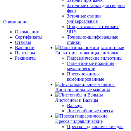
Заточка протяжек
Заточные станки для сверл и
фрез
Заточные станки
универсальные
О компании
Полуавтоматы заточные с
О компании
ЧПУ
Сертификаты
Точильно-шлифовальные
Отзывы
станки
Вакансии
Партнеры
Гильотины, ножницы листовые
Реквизиты
Гидравлические гильотины
Гильотинные ножницы
механические
Пресс-ножницы
комбинированные
Листоправильные машины
Листогибы и Вальцы
Вальцы
Листогибочные пресса
Пресса гидравлические
Прессы гидравлические для