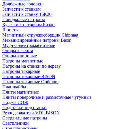
Долбежные головки
Запчасти к станкам
Запчасти к станку 16К20
Поводковые патроны
Кулачки к патронам Бизон
Люнеты
Магнитный стружкосборщик Chipmag
Механизированные патроны Bison
Муфты электромагнитные
Опоры качения
Опоры клиновые
Патроны магнитные
Патроны на станки по дереву
Патроны токарные
Патроны токарные BISON
Патроны токарные Optimum
Планшайбы
Плиты магнитные
Плиты поверочные и разметочные чугунные
Подача СОЖ
Подставки под станки
Резцедержатели VDI, BISON
Сверлильные патроны
Светильники
Стол поворотный