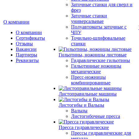
Заточные станки для сверл и
фрез
Заточные станки
универсальные
О компании
Полуавтоматы заточные с
О компании
ЧПУ
Сертификаты
Точильно-шлифовальные
Отзывы
станки
Вакансии
Партнеры
Гильотины, ножницы листовые
Реквизиты
Гидравлические гильотины
Гильотинные ножницы
механические
Пресс-ножницы
комбинированные
Листоправильные машины
Листогибы и Вальцы
Вальцы
Листогибочные пресса
Пресса гидравлические
Прессы гидравлические для
металла