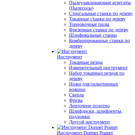
Пылеулавливающие агрегаты
(Пылесосы)
Строгальные станки по дереву
Токарные станки по дереву
Торцовочные пилы
Фрезерные станки по дереву
Шлифовальные станки
Комбинированные станки по
дереву
Инструмент
Токарные резцы
Измерительный инструмент
Набор токарных резцов по
дереву
Ножи для гильотинных
ножниц
Сверла
Фрезы
Ленточное полотно
Шлифдиски, шлифленты,
подложки
Другой инструмент
Инструмент Dormer Pramet