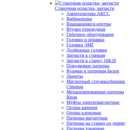
Станочная оснастка, запчасти
Амортизаторы АКСС
Виброопоры
Вращающиеся центры
Втулки переходные
Гибочное оборудование
Головки и оправки
Головки ЭМГ
Долбежные головки
Запчасти к станкам
Запчасти к станку 16К20
Поводковые патроны
Кулачки к патронам Бизон
Люнеты
Магнитный стружкосборщик
Chipmag
Механизированные патроны
Bison
Муфты электромагнитные
Опоры качения
Опоры клиновые
Патроны магнитные
Патроны на станки по дереву
Патроны токарные