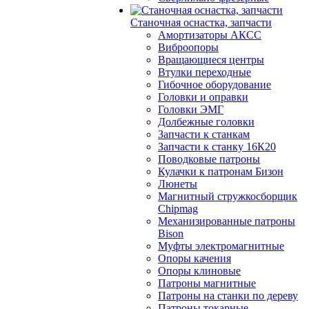
Станочная оснастка, запчасти
Амортизаторы АКСС
Виброопоры
Вращающиеся центры
Втулки переходные
Гибочное оборудование
Головки и оправки
Головки ЭМГ
Долбежные головки
Запчасти к станкам
Запчасти к станку 16К20
Поводковые патроны
Кулачки к патронам Бизон
Люнеты
Магнитный стружкосборщик
Chipmag
Механизированные патроны
Bison
Муфты электромагнитные
Опоры качения
Опоры клиновые
Патроны магнитные
Патроны на станки по дереву
Патроны токарные