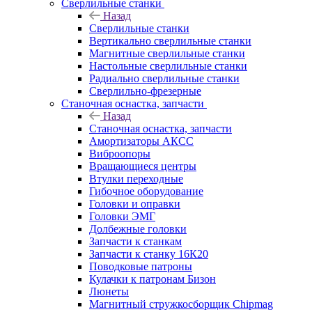
Сверлильные станки
Назад
Сверлильные станки
Вертикально сверлильные станки
Магнитные сверлильные станки
Настольные сверлильные станки
Радиально сверлильные станки
Сверлильно-фрезерные
Станочная оснастка, запчасти
Назад
Станочная оснастка, запчасти
Амортизаторы АКСС
Виброопоры
Вращающиеся центры
Втулки переходные
Гибочное оборудование
Головки и оправки
Головки ЭМГ
Долбежные головки
Запчасти к станкам
Запчасти к станку 16К20
Поводковые патроны
Кулачки к патронам Бизон
Люнеты
Магнитный стружкосборщик Chipmag