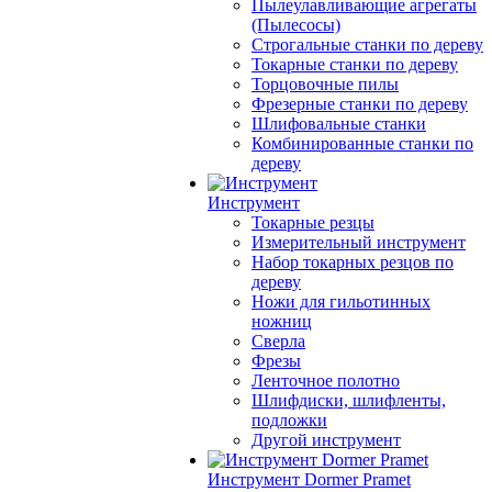
Пылеулавливающие агрегаты
(Пылесосы)
Строгальные станки по дереву
Токарные станки по дереву
Торцовочные пилы
Фрезерные станки по дереву
Шлифовальные станки
Комбинированные станки по
дереву
Инструмент
Токарные резцы
Измерительный инструмент
Набор токарных резцов по
дереву
Ножи для гильотинных
ножниц
Сверла
Фрезы
Ленточное полотно
Шлифдиски, шлифленты,
подложки
Другой инструмент
Инструмент Dormer Pramet