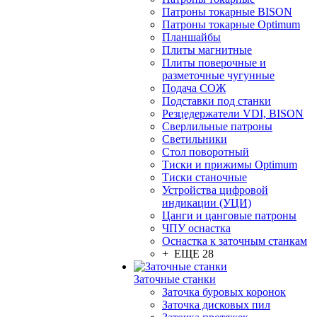
Патроны токарные BISON
Патроны токарные Optimum
Планшайбы
Плиты магнитные
Плиты поверочные и
разметочные чугунные
Подача СОЖ
Подставки под станки
Резцедержатели VDI, BISON
Сверлильные патроны
Светильники
Стол поворотный
Тиски и прижимы Optimum
Тиски станочные
Устройства цифровой
индикации (УЦИ)
Цанги и цанговые патроны
ЧПУ оснастка
Оснастка к заточным станкам
+ ЕЩЕ 28
Заточные станки
Заточка буровых коронок
Заточка дисковых пил