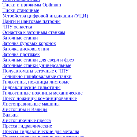
Тиски и прижимы Optimum
Тиски станочные
Устройства цифровой индикации (УЦИ)
Цанги и цанговые патроны
ЧПУ оснастка
Оснастка к заточным станкам
Заточные станки
Заточка буровых коронок
Заточка дисковых пил
Заточка протяжек
Заточные станки для сверл и фрез
Заточные станки универсальные
Полуавтоматы заточные с ЧПУ
Точильно-шлифовальные станки
Гильотины, ножницы листовые
Гидравлические гильотины
Гильотинные ножницы механические
Пресс-ножницы комбинированные
Листоправильные машины
Листогибы и Вальцы
Вальцы
Листогибочные пресса
Пресса гидравлические
Прессы гидравлические для металла
Прессы гидравлические для пластмасс