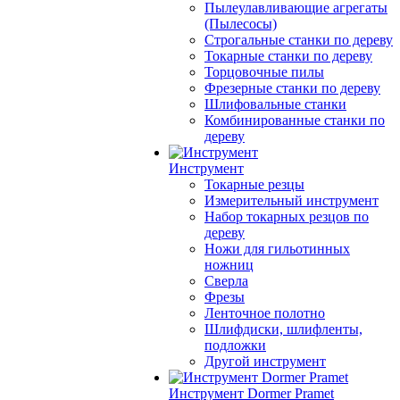
Пылеулавливающие агрегаты
(Пылесосы)
Строгальные станки по дереву
Токарные станки по дереву
Торцовочные пилы
Фрезерные станки по дереву
Шлифовальные станки
Комбинированные станки по
дереву
Инструмент
Токарные резцы
Измерительный инструмент
Набор токарных резцов по
дереву
Ножи для гильотинных
ножниц
Сверла
Фрезы
Ленточное полотно
Шлифдиски, шлифленты,
подложки
Другой инструмент
Инструмент Dormer Pramet