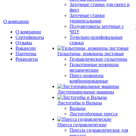
Заточные станки для сверл и
фрез
Заточные станки
универсальные
О компании
Полуавтоматы заточные с
О компании
ЧПУ
Сертификаты
Точильно-шлифовальные
Отзывы
станки
Вакансии
Партнеры
Гильотины, ножницы листовые
Реквизиты
Гидравлические гильотины
Гильотинные ножницы
механические
Пресс-ножницы
комбинированные
Листоправильные машины
Листогибы и Вальцы
Вальцы
Листогибочные пресса
Пресса гидравлические
Прессы гидравлические для
металла