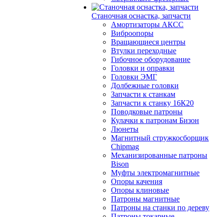
Станочная оснастка, запчасти
Амортизаторы АКСС
Виброопоры
Вращающиеся центры
Втулки переходные
Гибочное оборудование
Головки и оправки
Головки ЭМГ
Долбежные головки
Запчасти к станкам
Запчасти к станку 16К20
Поводковые патроны
Кулачки к патронам Бизон
Люнеты
Магнитный стружкосборщик
Chipmag
Механизированные патроны
Bison
Муфты электромагнитные
Опоры качения
Опоры клиновые
Патроны магнитные
Патроны на станки по дереву
Патроны токарные