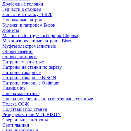
Долбежные головки
Запчасти к станкам
Запчасти к станку 16К20
Поводковые патроны
Кулачки к патронам Бизон
Люнеты
Магнитный стружкосборщик Chipmag
Механизированные патроны Bison
Муфты электромагнитные
Опоры качения
Опоры клиновые
Патроны магнитные
Патроны на станки по дереву
Патроны токарные
Патроны токарные BISON
Патроны токарные Optimum
Планшайбы
Плиты магнитные
Плиты поверочные и разметочные чугунные
Подача СОЖ
Подставки под станки
Резцедержатели VDI, BISON
Сверлильные патроны
Светильники
Стол поворотный