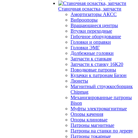
Станочная оснастка, запчасти
Амортизаторы АКСС
Виброопоры
Вращающиеся центры
Втулки переходные
Гибочное оборудование
Головки и оправки
Головки ЭМГ
Долбежные головки
Запчасти к станкам
Запчасти к станку 16К20
Поводковые патроны
Кулачки к патронам Бизон
Люнеты
Магнитный стружкосборщик
Chipmag
Механизированные патроны
Bison
Муфты электромагнитные
Опоры качения
Опоры клиновые
Патроны магнитные
Патроны на станки по дереву
Патроны токарные