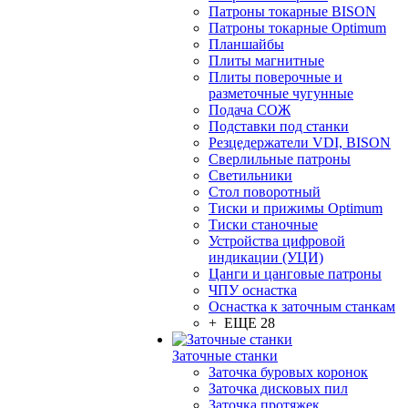
Патроны токарные BISON
Патроны токарные Optimum
Планшайбы
Плиты магнитные
Плиты поверочные и
разметочные чугунные
Подача СОЖ
Подставки под станки
Резцедержатели VDI, BISON
Сверлильные патроны
Светильники
Стол поворотный
Тиски и прижимы Optimum
Тиски станочные
Устройства цифровой
индикации (УЦИ)
Цанги и цанговые патроны
ЧПУ оснастка
Оснастка к заточным станкам
+ ЕЩЕ 28
Заточные станки
Заточка буровых коронок
Заточка дисковых пил
Заточка протяжек