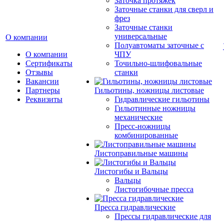
Заточка протяжек
Заточные станки для сверл и
фрез
Заточные станки
универсальные
О компании
Полуавтоматы заточные с
О компании
ЧПУ
Сертификаты
Точильно-шлифовальные
Отзывы
станки
Вакансии
Партнеры
Гильотины, ножницы листовые
Реквизиты
Гидравлические гильотины
Гильотинные ножницы
механические
Пресс-ножницы
комбинированные
Листоправильные машины
Листогибы и Вальцы
Вальцы
Листогибочные пресса
Пресса гидравлические
Прессы гидравлические для