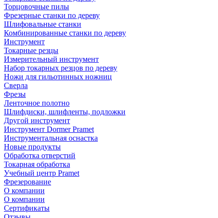
Торцовочные пилы
Фрезерные станки по дереву
Шлифовальные станки
Комбинированные станки по дереву
Инструмент
Токарные резцы
Измерительный инструмент
Набор токарных резцов по дереву
Ножи для гильотинных ножниц
Сверла
Фрезы
Ленточное полотно
Шлифдиски, шлифленты, подложки
Другой инструмент
Инструмент Dormer Pramet
Инструментальная оснастка
Новые продукты
Обработка отверстий
Токарная обработка
Учебный центр Pramet
Фрезерование
О компании
О компании
Сертификаты
Отзывы