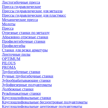
Листогибочные пресса
Пресса гидравлические
Прессы гидравлические для металла
Прессы гидравлические для пластмасс
Механические пресса
Молоты
Пресса
Отрезные станки по металлу
Абразивно отрезные станки
Профилегибочные станки
Профилегибы
Станки для резки арматуры
Ленточные пилы
OPTIMUM
PILOUS
PROMA
Трубогибочные станки
Ручные трубогибочные станки
Зубообрабатывающие станки
Зубофрезерные полуавтоматы
Долбежные станки
Резьбонакатные станки
Круглошлифовальные станки
Круглошлифовальные бесцентровые полуавтоматы
Круглошлифовальные центровые полуавтоматы