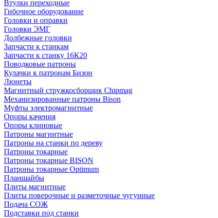
Втулки переходные
Гибочное оборудование
Головки и оправки
Головки ЭМГ
Долбежные головки
Запчасти к станкам
Запчасти к станку 16К20
Поводковые патроны
Кулачки к патронам Бизон
Люнеты
Магнитный стружкосборщик Chipmag
Механизированные патроны Bison
Муфты электромагнитные
Опоры качения
Опоры клиновые
Патроны магнитные
Патроны на станки по дереву
Патроны токарные
Патроны токарные BISON
Патроны токарные Optimum
Планшайбы
Плиты магнитные
Плиты поверочные и разметочные чугунные
Подача СОЖ
Подставки под станки