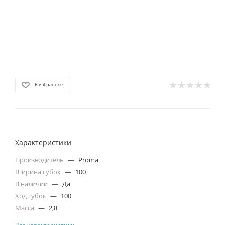
В избранное
Характеристики
Производитель
—
Proma
Ширина губок
—
100
В наличии
—
Да
Ход губок
—
100
Масса
—
2,8