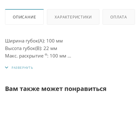
ОПИСАНИЕ
ХАРАКТЕРИСТИКИ
ОПЛАТА
Ширина губок
(A
): 100 мм
Высота губок
(B
): 22 мм
Макс. раскрытие
: 100 мм
®
Расстояние между центрами крепежных пазов: 135 мм
Крепежный паз: 13 мм
Масса: 2,8 кг
Вам также может понравиться