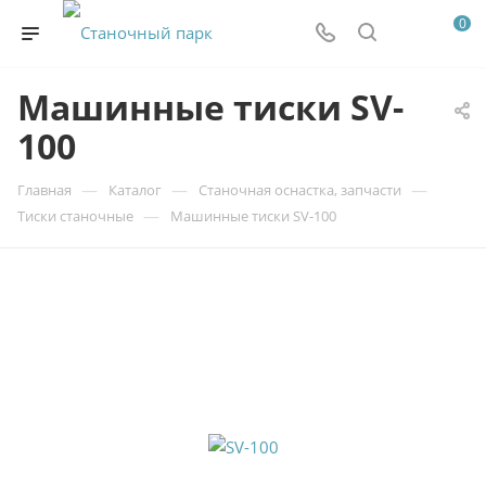
0
Машинные тиски SV-
100
—
—
—
Главная
Каталог
Станочная оснастка, запчасти
—
Тиски станочные
Машинные тиски SV-100