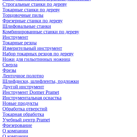
Строгальные станки по дереву
Токарные станки по дереву
Торцовочные пилы
Фрезерные станки по дереву
Шлифовальные станки
Комбинированные станки по дереву
Инструмент
Токарные резцы
Измерительный инструмент
Набор токарных резцов по дереву
Ножи для гильотинных ножниц
Сверла
Фрезы
Ленточное полотно
Шлифдиски, шлифленты, подложки
Другой инструмент
Инструмент Dormer Pramet
Инструментальная оснастка
Новые продукты
Обработка отверстий
Токарная обработка
Учебный центр Pramet
Фрезерование
О компании
О компании