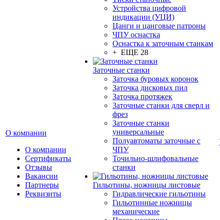
Устройства цифровой
индикации (УЦИ)
Цанги и цанговые патроны
ЧПУ оснастка
Оснастка к заточным станкам
+ ЕЩЕ 28
Заточные станки
Заточка буровых коронок
Заточка дисковых пил
Заточка протяжек
Заточные станки для сверл и
фрез
Заточные станки
универсальные
О компании
Полуавтоматы заточные с
О компании
ЧПУ
Сертификаты
Точильно-шлифовальные
Отзывы
станки
Вакансии
Партнеры
Гильотины, ножницы листовые
Реквизиты
Гидравлические гильотины
Гильотинные ножницы
механические