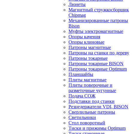
Люнеты
Магнитный стружкосборщик
Chipmag
Механизированные патроны
Bison
Муфты электромагнитные
Опоры качения
Опоры клиновые
Патроны магнитные
Патроны на станки по дереву
Патроны токарные
Патроны токарные BISON
Патроны токарные Optimum
Планшайбы
Плиты магнитные
Плиты поверочные и
разметочные чугунные
Подача СОЖ
Подставки под станки
Резцедержатели VDI, BISON
Сверлильные патроны
Светильники
Стол поворотный
Тиски и прижимы Optimum
Тиски станочные