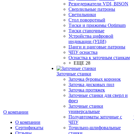
Резцедержатели VDI, BISON
Сверлильные патроны
Светильники
Стол поворотный
Тиски и прижимы Optimum
Тиски станочные
Устройства цифровой
индикации (УЦИ)
Цанги и цанговые патроны
ЧПУ оснастка
Оснастка к заточным станкам
+ ЕЩЕ 28
Заточные станки
Заточка буровых коронок
Заточка дисковых пил
Заточка протяжек
Заточные станки для сверл и
фрез
Заточные станки
универсальные
О компании
Полуавтоматы заточные с
О компании
ЧПУ
Сертификаты
Точильно-шлифовальные
Отзывы
станки