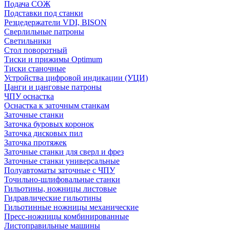
Подача СОЖ
Подставки под станки
Резцедержатели VDI, BISON
Сверлильные патроны
Светильники
Стол поворотный
Тиски и прижимы Optimum
Тиски станочные
Устройства цифровой индикации (УЦИ)
Цанги и цанговые патроны
ЧПУ оснастка
Оснастка к заточным станкам
Заточные станки
Заточка буровых коронок
Заточка дисковых пил
Заточка протяжек
Заточные станки для сверл и фрез
Заточные станки универсальные
Полуавтоматы заточные с ЧПУ
Точильно-шлифовальные станки
Гильотины, ножницы листовые
Гидравлические гильотины
Гильотинные ножницы механические
Пресс-ножницы комбинированные
Листоправильные машины