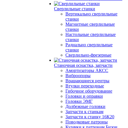
Сверлильные станки
Вертикально сверлильные
станки
Магнитные сверлильные
станки
Настольные сверлильные
станки
Радиально сверлильные
станки
Сверлильно-фрезерные
Станочная оснастка, запчасти
Амортизаторы АКСС
Виброопоры
Вращающиеся центры
Втулки переходные
Гибочное оборудование
Головки и оправки
Головки ЭМГ
Долбежные головки
Запчасти к станкам
Запчасти к станку 16К20
Поводковые патроны
Кулачки к патронам Бизон