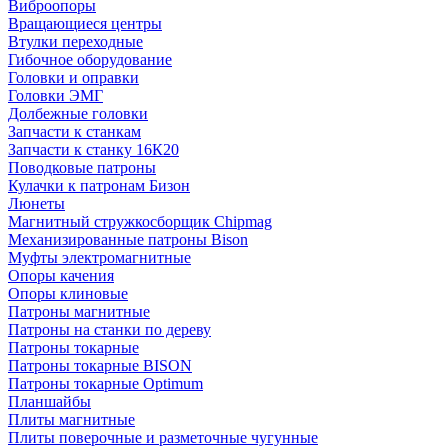
Виброопоры
Вращающиеся центры
Втулки переходные
Гибочное оборудование
Головки и оправки
Головки ЭМГ
Долбежные головки
Запчасти к станкам
Запчасти к станку 16К20
Поводковые патроны
Кулачки к патронам Бизон
Люнеты
Магнитный стружкосборщик Chipmag
Механизированные патроны Bison
Муфты электромагнитные
Опоры качения
Опоры клиновые
Патроны магнитные
Патроны на станки по дереву
Патроны токарные
Патроны токарные BISON
Патроны токарные Optimum
Планшайбы
Плиты магнитные
Плиты поверочные и разметочные чугунные