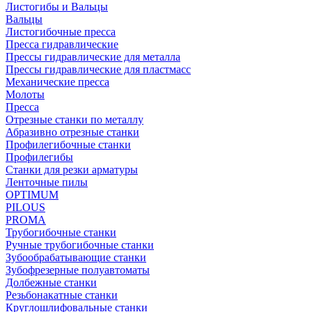
Листогибы и Вальцы
Вальцы
Листогибочные пресса
Пресса гидравлические
Прессы гидравлические для металла
Прессы гидравлические для пластмасс
Механические пресса
Молоты
Пресса
Отрезные станки по металлу
Абразивно отрезные станки
Профилегибочные станки
Профилегибы
Станки для резки арматуры
Ленточные пилы
OPTIMUM
PILOUS
PROMA
Трубогибочные станки
Ручные трубогибочные станки
Зубообрабатывающие станки
Зубофрезерные полуавтоматы
Долбежные станки
Резьбонакатные станки
Круглошлифовальные станки