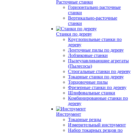
Расточные станки
Горизонтально расточные
станки
Вертикально-расточные
станки
Станки по дереву
Круглопильные станки по
дереву
Ленточные пилы по дереву
Лобзиковые станки
Пылеулавливающие агрегаты
(Пылесосы)
Строгальные станки по дереву
Токарные станки по дереву
Торцовочные пилы
Фрезерные станки по дереву
Шлифовальные станки
Комбинированные станки по
дереву
Инструмент
Токарные резцы
Измерительный инструмент
Набор токарных резцов по