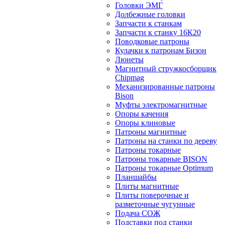
Головки ЭМГ
Долбежные головки
Запчасти к станкам
Запчасти к станку 16К20
Поводковые патроны
Кулачки к патронам Бизон
Люнеты
Магнитный стружкосборщик
Chipmag
Механизированные патроны
Bison
Муфты электромагнитные
Опоры качения
Опоры клиновые
Патроны магнитные
Патроны на станки по дереву
Патроны токарные
Патроны токарные BISON
Патроны токарные Optimum
Планшайбы
Плиты магнитные
Плиты поверочные и
разметочные чугунные
Подача СОЖ
Подставки под станки