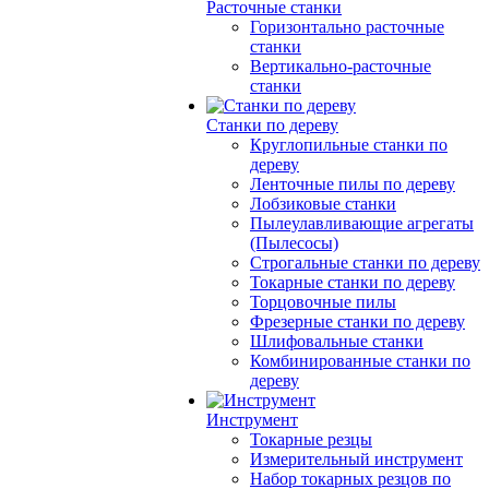
Расточные станки
Горизонтально расточные
станки
Вертикально-расточные
станки
Станки по дереву
Круглопильные станки по
дереву
Ленточные пилы по дереву
Лобзиковые станки
Пылеулавливающие агрегаты
(Пылесосы)
Строгальные станки по дереву
Токарные станки по дереву
Торцовочные пилы
Фрезерные станки по дереву
Шлифовальные станки
Комбинированные станки по
дереву
Инструмент
Токарные резцы
Измерительный инструмент
Набор токарных резцов по