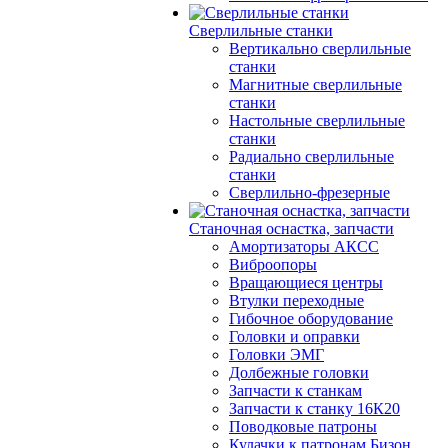
Сверлильные станки
Вертикально сверлильные
станки
Магнитные сверлильные
станки
Настольные сверлильные
станки
Радиально сверлильные
станки
Сверлильно-фрезерные
Станочная оснастка, запчасти
Амортизаторы АКСС
Виброопоры
Вращающиеся центры
Втулки переходные
Гибочное оборудование
Головки и оправки
Головки ЭМГ
Долбежные головки
Запчасти к станкам
Запчасти к станку 16К20
Поводковые патроны
Кулачки к патронам Бизон