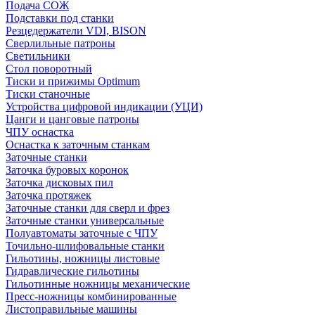
Подача СОЖ
Подставки под станки
Резцедержатели VDI, BISON
Сверлильные патроны
Светильники
Стол поворотный
Тиски и прижимы Optimum
Тиски станочные
Устройства цифровой индикации (УЦИ)
Цанги и цанговые патроны
ЧПУ оснастка
Оснастка к заточным станкам
Заточные станки
Заточка буровых коронок
Заточка дисковых пил
Заточка протяжек
Заточные станки для сверл и фрез
Заточные станки универсальные
Полуавтоматы заточные с ЧПУ
Точильно-шлифовальные станки
Гильотины, ножницы листовые
Гидравлические гильотины
Гильотинные ножницы механические
Пресс-ножницы комбинированные
Листоправильные машины