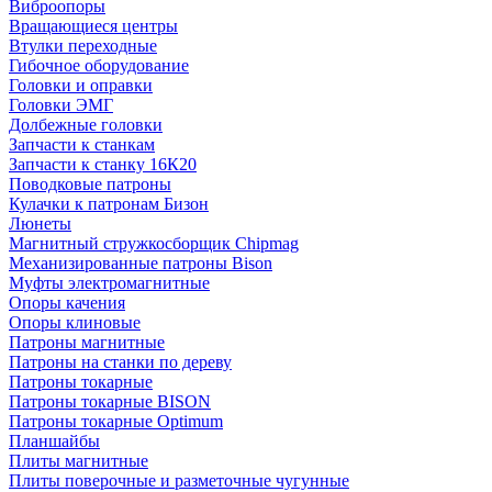
Виброопоры
Вращающиеся центры
Втулки переходные
Гибочное оборудование
Головки и оправки
Головки ЭМГ
Долбежные головки
Запчасти к станкам
Запчасти к станку 16К20
Поводковые патроны
Кулачки к патронам Бизон
Люнеты
Магнитный стружкосборщик Chipmag
Механизированные патроны Bison
Муфты электромагнитные
Опоры качения
Опоры клиновые
Патроны магнитные
Патроны на станки по дереву
Патроны токарные
Патроны токарные BISON
Патроны токарные Optimum
Планшайбы
Плиты магнитные
Плиты поверочные и разметочные чугунные