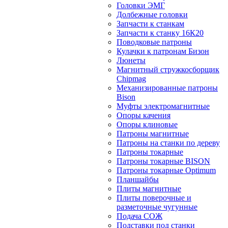
Головки ЭМГ
Долбежные головки
Запчасти к станкам
Запчасти к станку 16К20
Поводковые патроны
Кулачки к патронам Бизон
Люнеты
Магнитный стружкосборщик
Chipmag
Механизированные патроны
Bison
Муфты электромагнитные
Опоры качения
Опоры клиновые
Патроны магнитные
Патроны на станки по дереву
Патроны токарные
Патроны токарные BISON
Патроны токарные Optimum
Планшайбы
Плиты магнитные
Плиты поверочные и
разметочные чугунные
Подача СОЖ
Подставки под станки