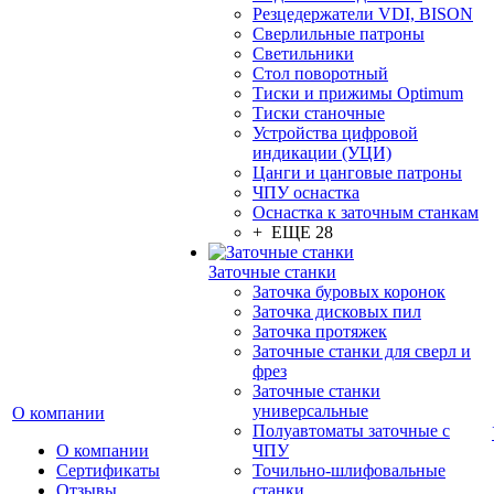
Резцедержатели VDI, BISON
Сверлильные патроны
Светильники
Стол поворотный
Тиски и прижимы Optimum
Тиски станочные
Устройства цифровой
индикации (УЦИ)
Цанги и цанговые патроны
ЧПУ оснастка
Оснастка к заточным станкам
+ ЕЩЕ 28
Заточные станки
Заточка буровых коронок
Заточка дисковых пил
Заточка протяжек
Заточные станки для сверл и
фрез
Заточные станки
универсальные
О компании
Полуавтоматы заточные с
О компании
ЧПУ
Сертификаты
Точильно-шлифовальные
Отзывы
станки