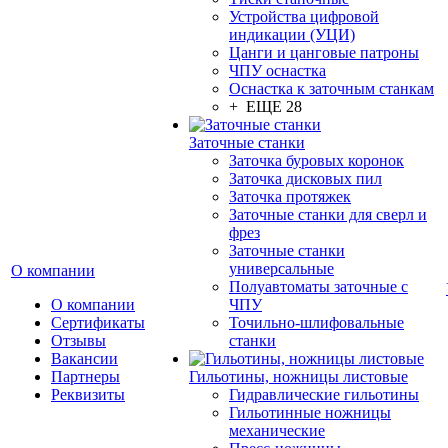
Устройства цифровой
индикации (УЦИ)
Цанги и цанговые патроны
ЧПУ оснастка
Оснастка к заточным станкам
+ ЕЩЕ 28
Заточные станки
Заточка буровых коронок
Заточка дисковых пил
Заточка протяжек
Заточные станки для сверл и
фрез
Заточные станки
универсальные
О компании
Полуавтоматы заточные с
О компании
ЧПУ
Сертификаты
Точильно-шлифовальные
Отзывы
станки
Вакансии
Партнеры
Гильотины, ножницы листовые
Реквизиты
Гидравлические гильотины
Гильотинные ножницы
механические