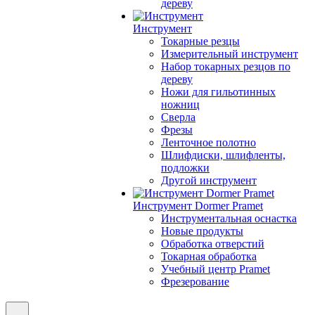
дереву
Инструмент
Токарные резцы
Измерительный инструмент
Набор токарных резцов по
дереву
Ножи для гильотинных
ножниц
Сверла
Фрезы
Ленточное полотно
Шлифдиски, шлифленты,
подложки
Другой инструмент
Инструмент Dormer Pramet
Инструментальная оснастка
Новые продукты
Обработка отверстий
Токарная обработка
Учебный центр Pramet
Фрезерование