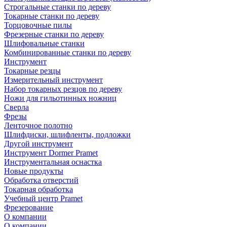
Строгальные станки по дереву
Токарные станки по дереву
Торцовочные пилы
Фрезерные станки по дереву
Шлифовальные станки
Комбинированные станки по дереву
Инструмент
Токарные резцы
Измерительный инструмент
Набор токарных резцов по дереву
Ножи для гильотинных ножниц
Сверла
Фрезы
Ленточное полотно
Шлифдиски, шлифленты, подложки
Другой инструмент
Инструмент Dormer Pramet
Инструментальная оснастка
Новые продукты
Обработка отверстий
Токарная обработка
Учебный центр Pramet
Фрезерование
О компании
О компании