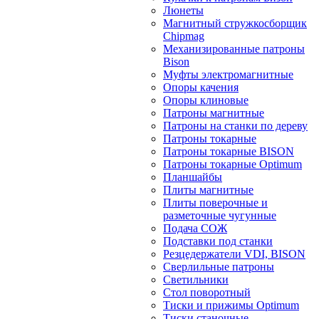
Люнеты
Магнитный стружкосборщик
Chipmag
Механизированные патроны
Bison
Муфты электромагнитные
Опоры качения
Опоры клиновые
Патроны магнитные
Патроны на станки по дереву
Патроны токарные
Патроны токарные BISON
Патроны токарные Optimum
Планшайбы
Плиты магнитные
Плиты поверочные и
разметочные чугунные
Подача СОЖ
Подставки под станки
Резцедержатели VDI, BISON
Сверлильные патроны
Светильники
Стол поворотный
Тиски и прижимы Optimum
Тиски станочные