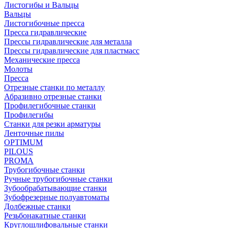
Листогибы и Вальцы
Вальцы
Листогибочные пресса
Пресса гидравлические
Прессы гидравлические для металла
Прессы гидравлические для пластмасс
Механические пресса
Молоты
Пресса
Отрезные станки по металлу
Абразивно отрезные станки
Профилегибочные станки
Профилегибы
Станки для резки арматуры
Ленточные пилы
OPTIMUM
PILOUS
PROMA
Трубогибочные станки
Ручные трубогибочные станки
Зубообрабатывающие станки
Зубофрезерные полуавтоматы
Долбежные станки
Резьбонакатные станки
Круглошлифовальные станки