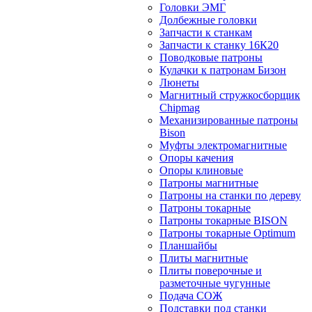
Головки ЭМГ
Долбежные головки
Запчасти к станкам
Запчасти к станку 16К20
Поводковые патроны
Кулачки к патронам Бизон
Люнеты
Магнитный стружкосборщик
Chipmag
Механизированные патроны
Bison
Муфты электромагнитные
Опоры качения
Опоры клиновые
Патроны магнитные
Патроны на станки по дереву
Патроны токарные
Патроны токарные BISON
Патроны токарные Optimum
Планшайбы
Плиты магнитные
Плиты поверочные и
разметочные чугунные
Подача СОЖ
Подставки под станки