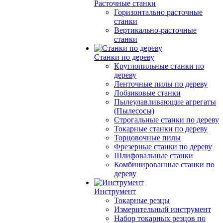
Расточные станки
Горизонтально расточные
станки
Вертикально-расточные
станки
Станки по дереву
Круглопильные станки по
дереву
Ленточные пилы по дереву
Лобзиковые станки
Пылеулавливающие агрегаты
(Пылесосы)
Строгальные станки по дереву
Токарные станки по дереву
Торцовочные пилы
Фрезерные станки по дереву
Шлифовальные станки
Комбинированные станки по
дереву
Инструмент
Токарные резцы
Измерительный инструмент
Набор токарных резцов по