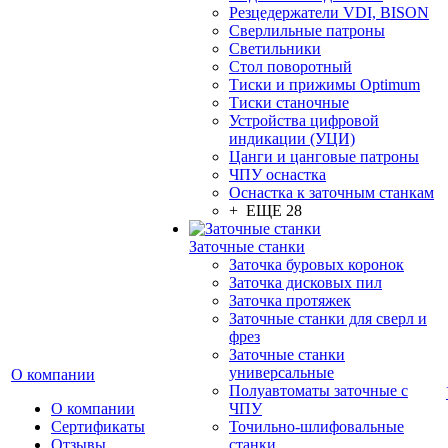
Резцедержатели VDI, BISON
Сверлильные патроны
Светильники
Стол поворотный
Тиски и прижимы Optimum
Тиски станочные
Устройства цифровой
индикации (УЦИ)
Цанги и цанговые патроны
ЧПУ оснастка
Оснастка к заточным станкам
+ ЕЩЕ 28
Заточные станки
Заточка буровых коронок
Заточка дисковых пил
Заточка протяжек
Заточные станки для сверл и
фрез
Заточные станки
универсальные
О компании
Полуавтоматы заточные с
О компании
ЧПУ
Сертификаты
Точильно-шлифовальные
Отзывы
станки