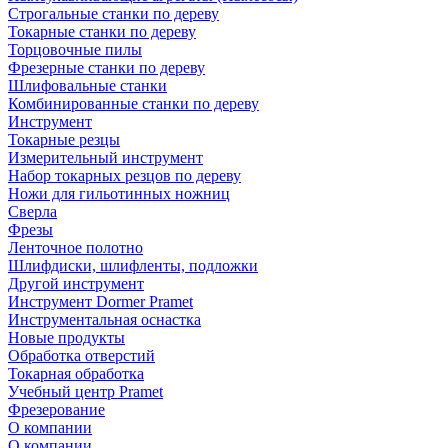
Строгальные станки по дереву
Токарные станки по дереву
Торцовочные пилы
Фрезерные станки по дереву
Шлифовальные станки
Комбинированные станки по дереву
Инструмент
Токарные резцы
Измерительный инструмент
Набор токарных резцов по дереву
Ножи для гильотинных ножниц
Сверла
Фрезы
Ленточное полотно
Шлифдиски, шлифленты, подложки
Другой инструмент
Инструмент Dormer Pramet
Инструментальная оснастка
Новые продукты
Обработка отверстий
Токарная обработка
Учебный центр Pramet
Фрезерование
О компании
О компании