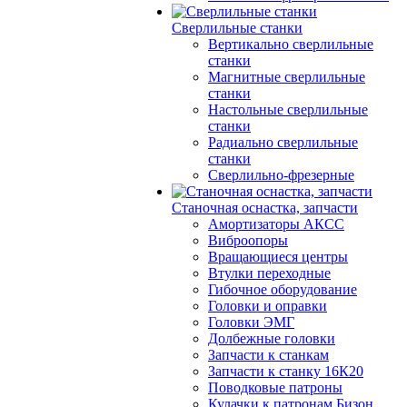
Сверлильные станки
Вертикально сверлильные
станки
Магнитные сверлильные
станки
Настольные сверлильные
станки
Радиально сверлильные
станки
Сверлильно-фрезерные
Станочная оснастка, запчасти
Амортизаторы АКСС
Виброопоры
Вращающиеся центры
Втулки переходные
Гибочное оборудование
Головки и оправки
Головки ЭМГ
Долбежные головки
Запчасти к станкам
Запчасти к станку 16К20
Поводковые патроны
Кулачки к патронам Бизон