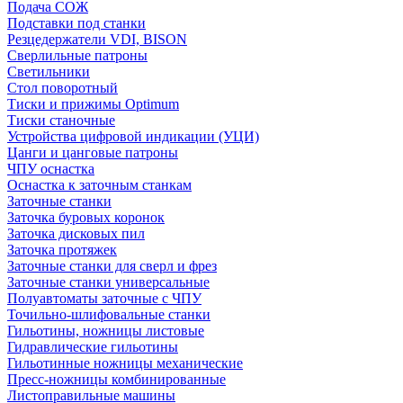
Подача СОЖ
Подставки под станки
Резцедержатели VDI, BISON
Сверлильные патроны
Светильники
Стол поворотный
Тиски и прижимы Optimum
Тиски станочные
Устройства цифровой индикации (УЦИ)
Цанги и цанговые патроны
ЧПУ оснастка
Оснастка к заточным станкам
Заточные станки
Заточка буровых коронок
Заточка дисковых пил
Заточка протяжек
Заточные станки для сверл и фрез
Заточные станки универсальные
Полуавтоматы заточные с ЧПУ
Точильно-шлифовальные станки
Гильотины, ножницы листовые
Гидравлические гильотины
Гильотинные ножницы механические
Пресс-ножницы комбинированные
Листоправильные машины