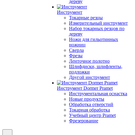
дереву
Инструмент
Токарные резцы
Измерительный инструмент
Набор токарных резцов по
дереву
Ножи для гильотинных
ножниц
Сверла
Фрезы
Ленточное полотно
Шлифдиски, шлифленты,
подложки
Другой инструмент
Инструмент Dormer Pramet
Инструментальная оснастка
Новые продукты
Обработка отверстий
Токарная обработка
Учебный центр Pramet
Фрезерование