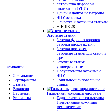
Устройства цифровой
индикации (УЦИ)
Цанги и цанговые патроны
ЧПУ оснастка
Оснастка к заточным станкам
+ ЕЩЕ 28
Заточные станки
Заточка буровых коронок
Заточка дисковых пил
Заточка протяжек
Заточные станки для сверл и
фрез
Заточные станки
универсальные
О компании
Полуавтоматы заточные с
О компании
ЧПУ
Сертификаты
Точильно-шлифовальные
Отзывы
станки
Вакансии
Партнеры
Гильотины, ножницы листовые
Реквизиты
Гидравлические гильотины
Гильотинные ножницы
механические