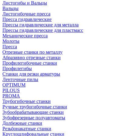
Листогибы и Вальцы
Вальцы
Листогибочные пресса
Пресса гидравлические
Прессы гидравлические для металла
Прессы гидравлические для пластмасс
Механические пресса
Молоты
Пресса
Отрезные станки по металлу
Абразивно отрезные станки
Профилегибочные станки
Профилегибы
Станки для резки арматуры
Ленточные пилы
OPTIMUM
PILOUS
PROMA
Трубогибочные станки
Ручные трубогибочные станки
Зубообрабатывающие станки
Зубофрезерные полуавтоматы
Долбежные станки
Резьбонакатные станки
Круглошлифовальные станки