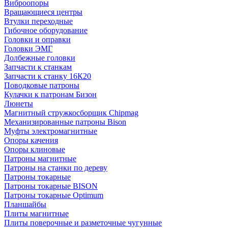
Виброопоры
Вращающиеся центры
Втулки переходные
Гибочное оборудование
Головки и оправки
Головки ЭМГ
Долбежные головки
Запчасти к станкам
Запчасти к станку 16К20
Поводковые патроны
Кулачки к патронам Бизон
Люнеты
Магнитный стружкосборщик Chipmag
Механизированные патроны Bison
Муфты электромагнитные
Опоры качения
Опоры клиновые
Патроны магнитные
Патроны на станки по дереву
Патроны токарные
Патроны токарные BISON
Патроны токарные Optimum
Планшайбы
Плиты магнитные
Плиты поверочные и разметочные чугунные