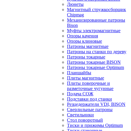
Люнеты
Магнитный стружкосборщик
Chipmag
Механизированные патроны
Bison
Муфты электромагнитные
Опоры качения
Опоры клиновые
Патроны магнитные
Патроны на станки по дереву
Патроны токарные
Патроны токарные BISON
Патроны токарные Optimum
Планшайбы
Плиты магнитные
Плиты поверочные и
разметочные чугунные
Подача СОЖ
Подставки под станки
Резцедержатели VDI, BISON
Сверлильные патроны
Светильники
Стол поворотный
Тиски и прижимы Optimum
Тиски станочные