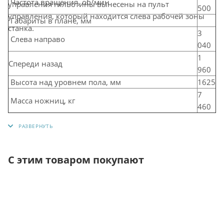
Частота вращения, об/мин
управления гильотины вынесены на пульт
500
управления, который находится слева рабочей зоны
Габариты в плане, мм
станка.
3
Слева направо
040
1
Спереди назад
960
Высота над уровнем пола, мм
1625
7
Масса ножниц, кг
460
С этим товаром покупают