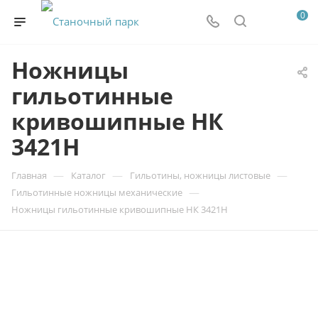
0
Ножницы
гильотинные
кривошипные НК
3421Н
—
—
—
Главная
Каталог
Гильотины, ножницы листовые
—
Гильотинные ножницы механические
Ножницы гильотинные кривошипные НК 3421Н