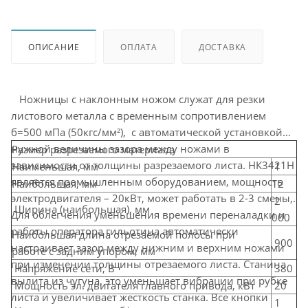
ОПИСАНИЕ
ОПЛАТА
ДОСТАВКА
Ножницы с наклонным ножом служат для резки
листового металла с временным сопротивлением
б=500 мПа (50кгс/мм²), с автоматической установкой
нужной величины зазора между ножами в
Размер разрезаемого материала
зависимости от толщины разрезаемого листа. НК3421Н
Наименьшая, мм
1
является промышленным оборудованием, мощность
Наибольшая, мм
12
электродвигателя – 20кВт, может работать в 2-3 смены,.
2
Ширина (наибольшая), мм
Для облегчения уменьшения времени переналадки и
000
работы оператора гильотина автоматически
Наибольшая длина отрезаемой полосы при
900
настраивает зазор между нижним и верхним ножами
работе с задним упором, мм
при изменении толщины отрезаемого листа. Станина
Напряжение сети, В
380
вылита из чугуна, это уменьшает вибрации при рубке
Мощность эл. двигателя главного привода, кВт
20
листа и увеличивает жесткость станка. Все кнопки
1