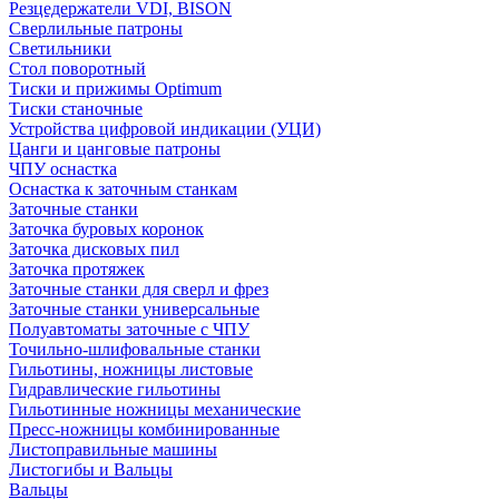
Резцедержатели VDI, BISON
Сверлильные патроны
Светильники
Стол поворотный
Тиски и прижимы Optimum
Тиски станочные
Устройства цифровой индикации (УЦИ)
Цанги и цанговые патроны
ЧПУ оснастка
Оснастка к заточным станкам
Заточные станки
Заточка буровых коронок
Заточка дисковых пил
Заточка протяжек
Заточные станки для сверл и фрез
Заточные станки универсальные
Полуавтоматы заточные с ЧПУ
Точильно-шлифовальные станки
Гильотины, ножницы листовые
Гидравлические гильотины
Гильотинные ножницы механические
Пресс-ножницы комбинированные
Листоправильные машины
Листогибы и Вальцы
Вальцы