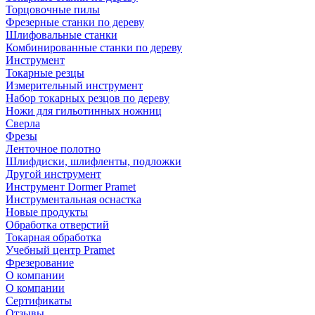
Торцовочные пилы
Фрезерные станки по дереву
Шлифовальные станки
Комбинированные станки по дереву
Инструмент
Токарные резцы
Измерительный инструмент
Набор токарных резцов по дереву
Ножи для гильотинных ножниц
Сверла
Фрезы
Ленточное полотно
Шлифдиски, шлифленты, подложки
Другой инструмент
Инструмент Dormer Pramet
Инструментальная оснастка
Новые продукты
Обработка отверстий
Токарная обработка
Учебный центр Pramet
Фрезерование
О компании
О компании
Сертификаты
Отзывы