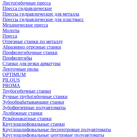
Листогибочные пресса
Пресса гидравлические
Прессы гидравлические для металла
Прессы гидравлические для пластмасс
Механические пресса
Молоты
Пресса
Отрезные станки по металлу
Абразивно отрезные станки
Профилегибочные станки
Профилегибы
Станки для резки арматуры
Ленточные пилы
OPTIMUM
PILOUS
PROMA
Трубогибочные станки
Ручные трубогибочные станки
Зубообрабатывающие станки
Зубофрезерные полуавтоматы
Долбежные станки
Резьбонакатные станки
Круглошлифовальные станки
Круглошлифовальные бесцентровые полуавтоматы
Круглошлифовальные центровые полуавтоматы