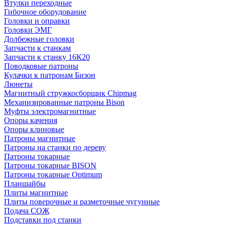
Втулки переходные
Гибочное оборудование
Головки и оправки
Головки ЭМГ
Долбежные головки
Запчасти к станкам
Запчасти к станку 16К20
Поводковые патроны
Кулачки к патронам Бизон
Люнеты
Магнитный стружкосборщик Chipmag
Механизированные патроны Bison
Муфты электромагнитные
Опоры качения
Опоры клиновые
Патроны магнитные
Патроны на станки по дереву
Патроны токарные
Патроны токарные BISON
Патроны токарные Optimum
Планшайбы
Плиты магнитные
Плиты поверочные и разметочные чугунные
Подача СОЖ
Подставки под станки