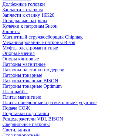
Долбежные головки
Запчасти к станкам
Запчасти к станку 16К20
Поводковые патроны
Кулачки к патронам Бизон
Люнеты
Магнитный стружкосборщик Chipmag
Механизированные патроны Bison
Муфты электромагнитные
Опоры качения
Опоры клиновые
Патроны магнитные
Патроны на станки по дереву
Патроны токарные
Патроны токарные BISON
Патроны токарные Optimum
Планшайбы
Плиты магнитные
Плиты поверочные и разметочные чугунные
Подача СОЖ
Подставки под станки
Резцедержатели VDI, BISON
Сверлильные патроны
Светильники
Стол поворотный