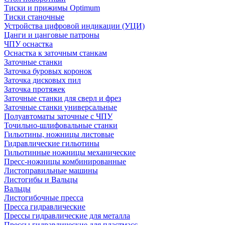
Тиски и прижимы Optimum
Тиски станочные
Устройства цифровой индикации (УЦИ)
Цанги и цанговые патроны
ЧПУ оснастка
Оснастка к заточным станкам
Заточные станки
Заточка буровых коронок
Заточка дисковых пил
Заточка протяжек
Заточные станки для сверл и фрез
Заточные станки универсальные
Полуавтоматы заточные с ЧПУ
Точильно-шлифовальные станки
Гильотины, ножницы листовые
Гидравлические гильотины
Гильотинные ножницы механические
Пресс-ножницы комбинированные
Листоправильные машины
Листогибы и Вальцы
Вальцы
Листогибочные пресса
Пресса гидравлические
Прессы гидравлические для металла
Прессы гидравлические для пластмасс