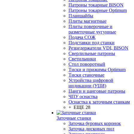
Патроны токарные BISON
Патроны токарные Optimum
Планшайбы
Плиты магнитные
Плиты поверочные и
разметочные чугунные
Подача СОЖ
Подставки под станки
Резцедержатели VDI, BISON
Сверлильные патроны
Светильники
Стол поворотный
Тиски и прижимы Optimum
Тиски станочные
Устройства цифровой
индикации (УЦИ)
Цанги и цанговые патроны
ЧПУ оснастка
Оснастка к заточным станкам
+ ЕЩЕ 28
Заточные станки
Заточка буровых коронок
Заточка дисковых пил