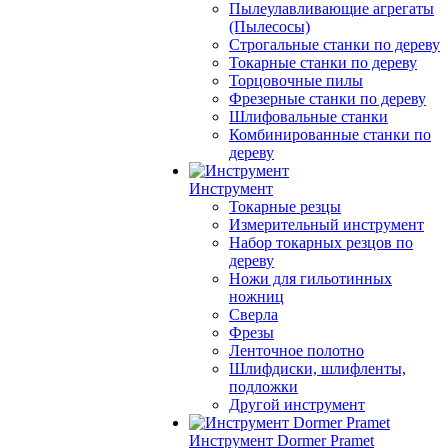
Пылеулавливающие агрегаты
(Пылесосы)
Строгальные станки по дереву
Токарные станки по дереву
Торцовочные пилы
Фрезерные станки по дереву
Шлифовальные станки
Комбинированные станки по
дереву
Инструмент
Токарные резцы
Измерительный инструмент
Набор токарных резцов по
дереву
Ножи для гильотинных
ножниц
Сверла
Фрезы
Ленточное полотно
Шлифдиски, шлифленты,
подложки
Другой инструмент
Инструмент Dormer Pramet