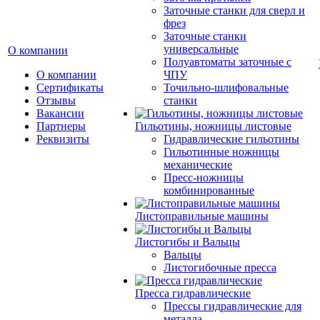
Заточные станки для сверл и
фрез
Заточные станки
универсальные
О компании
Полуавтоматы заточные с
О компании
ЧПУ
Сертификаты
Точильно-шлифовальные
Отзывы
станки
Вакансии
Партнеры
Гильотины, ножницы листовые
Реквизиты
Гидравлические гильотины
Гильотинные ножницы
механические
Пресс-ножницы
комбинированные
Листоправильные машины
Листогибы и Вальцы
Вальцы
Листогибочные пресса
Пресса гидравлические
Прессы гидравлические для
металла