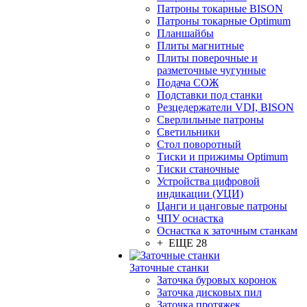
Патроны токарные BISON
Патроны токарные Optimum
Планшайбы
Плиты магнитные
Плиты поверочные и
разметочные чугунные
Подача СОЖ
Подставки под станки
Резцедержатели VDI, BISON
Сверлильные патроны
Светильники
Стол поворотный
Тиски и прижимы Optimum
Тиски станочные
Устройства цифровой
индикации (УЦИ)
Цанги и цанговые патроны
ЧПУ оснастка
Оснастка к заточным станкам
+ ЕЩЕ 28
Заточные станки
Заточка буровых коронок
Заточка дисковых пил
Заточка протяжек