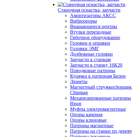
Станочная оснастка, запчасти
Амортизаторы АКСС
Виброопоры
Вращающиеся центры
Втулки переходные
Гибочное оборудование
Головки и оправки
Головки ЭМГ
Долбежные головки
Запчасти к станкам
Запчасти к станку 16К20
Поводковые патроны
Кулачки к патронам Бизон
Люнеты
Магнитный стружкосборщик
Chipmag
Механизированные патроны
Bison
Муфты электромагнитные
Опоры качения
Опоры клиновые
Патроны магнитные
Патроны на станки по дереву
Патроны токарные