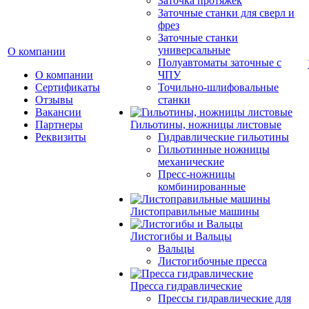
Заточка протяжек
Заточные станки для сверл и
фрез
Заточные станки
универсальные
О компании
Полуавтоматы заточные с
О компании
ЧПУ
Сертификаты
Точильно-шлифовальные
Отзывы
станки
Вакансии
Партнеры
Гильотины, ножницы листовые
Реквизиты
Гидравлические гильотины
Гильотинные ножницы
механические
Пресс-ножницы
комбинированные
Листоправильные машины
Листогибы и Вальцы
Вальцы
Листогибочные пресса
Пресса гидравлические
Прессы гидравлические для