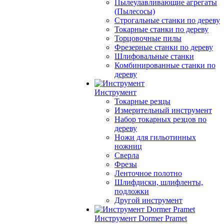
Пылеулавливающие агрегаты
(Пылесосы)
Строгальные станки по дереву
Токарные станки по дереву
Торцовочные пилы
Фрезерные станки по дереву
Шлифовальные станки
Комбинированные станки по
дереву
Инструмент
Токарные резцы
Измерительный инструмент
Набор токарных резцов по
дереву
Ножи для гильотинных
ножниц
Сверла
Фрезы
Ленточное полотно
Шлифдиски, шлифленты,
подложки
Другой инструмент
Инструмент Dormer Pramet