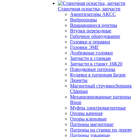
Станочная оснастка, запчасти
Амортизаторы АКСС
Виброопоры
Вращающиеся центры
Втулки переходные
Гибочное оборудование
Головки и оправки
Головки ЭМГ
Долбежные головки
Запчасти к станкам
Запчасти к станку 16К20
Поводковые патроны
Кулачки к патронам Бизон
Люнеты
Магнитный стружкосборщик
Chipmag
Механизированные патроны
Bison
Муфты электромагнитные
Опоры качения
Опоры клиновые
Патроны магнитные
Патроны на станки по дереву
Патроны токарные