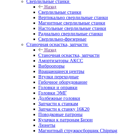
Сверлильные станки
Назад
Сверлильные станки
Вертикально сверлильные станки
Магнитные сверлильные станки
Настольные сверлильные станки
Радиально сверлильные станки
Сверлильно-фрезерные
Станочная оснастка, запчасти
Назад
Станочная оснастка, запчасти
Амортизаторы АКСС
Виброопоры
Вращающиеся центры
Втулки переходные
Гибочное оборудование
Головки и оправки
Головки ЭМГ
Долбежные головки
Запчасти к станкам
Запчасти к станку 16К20
Поводковые патроны
Кулачки к патронам Бизон
Люнеты
Магнитный стружкосборщик Chipmag