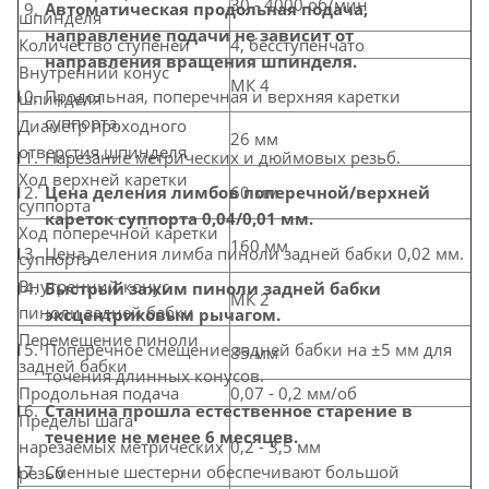
30 - 4000 об/мин
Автоматическая продольная подача,
шпинделя
направление подачи не зависит от
Количество ступеней
4, бесступенчато
направления вращения шпинделя.
Внутренний конус
МК 4
Продольная, поперечная и верхняя каретки
шпинделя
суппорта.
Диаметр проходного
26 мм
отверстия шпинделя
Нарезание метрических и дюймовых резьб.
Ход верхней каретки
60 мм
Цена деления лимбов поперечной/верхней
суппорта
кареток суппорта 0,04/0,01 мм.
Ход поперечной каретки
160 мм
Цена деления лимба пиноли задней бабки 0,02 мм.
суппорта
Внутренний конус
Быстрый зажим пиноли задней бабки
МК 2
пиноли задней бабки
эксцентриковым рычагом.
Перемещение пиноли
Поперечное смещение задней бабки на ±5 мм для
85 мм
задней бабки
точения длинных конусов.
Продольная подача
0,07 - 0,2 мм/об
Станина прошла естественное старение в
Пределы шага
течение не менее 6 месяцев.
нарезаемых метрических
0,2 - 3,5 мм
Сменные шестерни обеспечивают большой
резьб