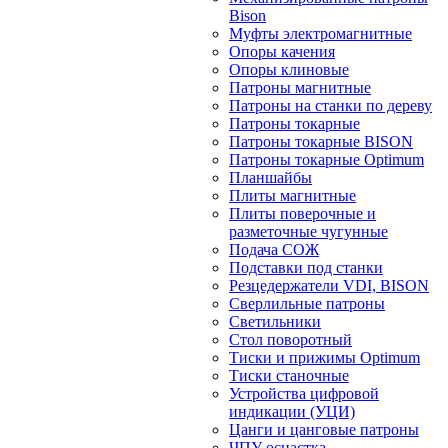
Bison
Муфты электромагнитные
Опоры качения
Опоры клиновые
Патроны магнитные
Патроны на станки по дереву
Патроны токарные
Патроны токарные BISON
Патроны токарные Optimum
Планшайбы
Плиты магнитные
Плиты поверочные и
разметочные чугунные
Подача СОЖ
Подставки под станки
Резцедержатели VDI, BISON
Сверлильные патроны
Светильники
Стол поворотный
Тиски и прижимы Optimum
Тиски станочные
Устройства цифровой
индикации (УЦИ)
Цанги и цанговые патроны
ЧПУ оснастка