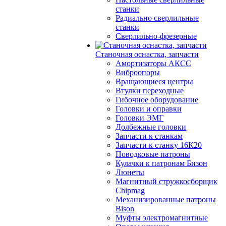
станки
Радиально сверлильные
станки
Сверлильно-фрезерные
Станочная оснастка, запчасти
Амортизаторы АКСС
Виброопоры
Вращающиеся центры
Втулки переходные
Гибочное оборудование
Головки и оправки
Головки ЭМГ
Долбежные головки
Запчасти к станкам
Запчасти к станку 16К20
Поводковые патроны
Кулачки к патронам Бизон
Люнеты
Магнитный стружкосборщик
Chipmag
Механизированные патроны
Bison
Муфты электромагнитные