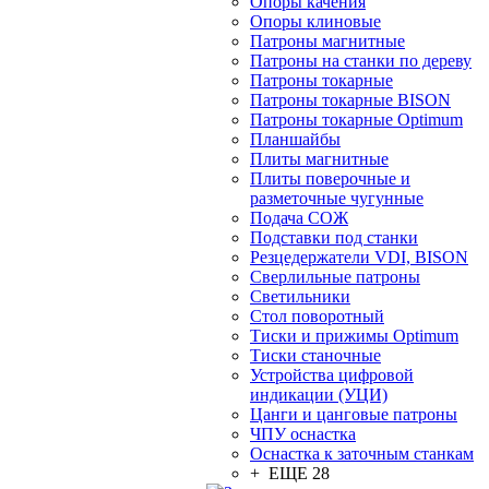
Опоры качения
Опоры клиновые
Патроны магнитные
Патроны на станки по дереву
Патроны токарные
Патроны токарные BISON
Патроны токарные Optimum
Планшайбы
Плиты магнитные
Плиты поверочные и
разметочные чугунные
Подача СОЖ
Подставки под станки
Резцедержатели VDI, BISON
Сверлильные патроны
Светильники
Стол поворотный
Тиски и прижимы Optimum
Тиски станочные
Устройства цифровой
индикации (УЦИ)
Цанги и цанговые патроны
ЧПУ оснастка
Оснастка к заточным станкам
+ ЕЩЕ 28