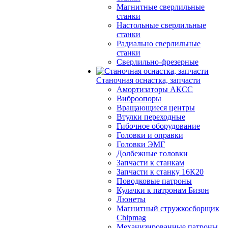
Магнитные сверлильные
станки
Настольные сверлильные
станки
Радиально сверлильные
станки
Сверлильно-фрезерные
Станочная оснастка, запчасти
Амортизаторы АКСС
Виброопоры
Вращающиеся центры
Втулки переходные
Гибочное оборудование
Головки и оправки
Головки ЭМГ
Долбежные головки
Запчасти к станкам
Запчасти к станку 16К20
Поводковые патроны
Кулачки к патронам Бизон
Люнеты
Магнитный стружкосборщик
Chipmag
Механизированные патроны