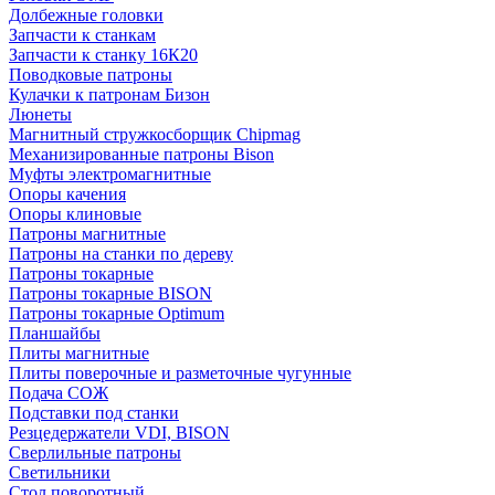
Долбежные головки
Запчасти к станкам
Запчасти к станку 16К20
Поводковые патроны
Кулачки к патронам Бизон
Люнеты
Магнитный стружкосборщик Chipmag
Механизированные патроны Bison
Муфты электромагнитные
Опоры качения
Опоры клиновые
Патроны магнитные
Патроны на станки по дереву
Патроны токарные
Патроны токарные BISON
Патроны токарные Optimum
Планшайбы
Плиты магнитные
Плиты поверочные и разметочные чугунные
Подача СОЖ
Подставки под станки
Резцедержатели VDI, BISON
Сверлильные патроны
Светильники
Стол поворотный