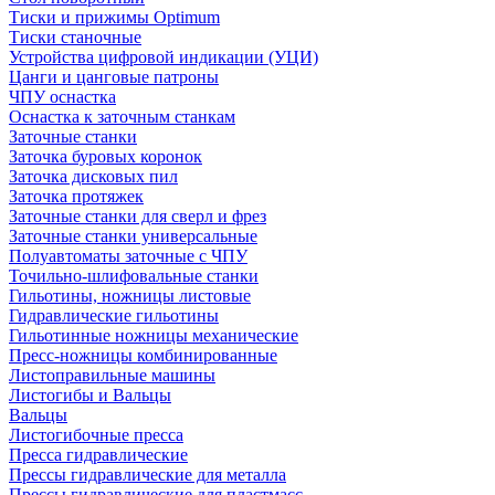
Тиски и прижимы Optimum
Тиски станочные
Устройства цифровой индикации (УЦИ)
Цанги и цанговые патроны
ЧПУ оснастка
Оснастка к заточным станкам
Заточные станки
Заточка буровых коронок
Заточка дисковых пил
Заточка протяжек
Заточные станки для сверл и фрез
Заточные станки универсальные
Полуавтоматы заточные с ЧПУ
Точильно-шлифовальные станки
Гильотины, ножницы листовые
Гидравлические гильотины
Гильотинные ножницы механические
Пресс-ножницы комбинированные
Листоправильные машины
Листогибы и Вальцы
Вальцы
Листогибочные пресса
Пресса гидравлические
Прессы гидравлические для металла
Прессы гидравлические для пластмасс