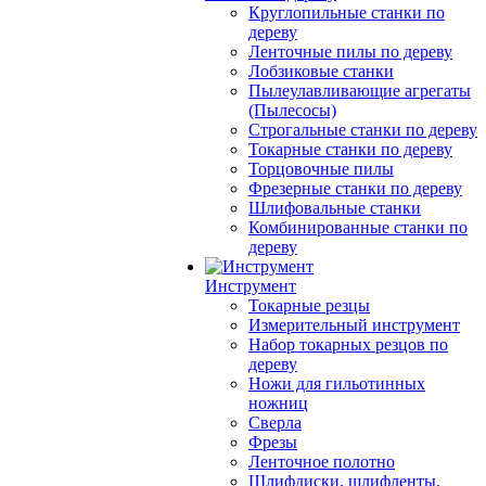
Круглопильные станки по
дереву
Ленточные пилы по дереву
Лобзиковые станки
Пылеулавливающие агрегаты
(Пылесосы)
Строгальные станки по дереву
Токарные станки по дереву
Торцовочные пилы
Фрезерные станки по дереву
Шлифовальные станки
Комбинированные станки по
дереву
Инструмент
Токарные резцы
Измерительный инструмент
Набор токарных резцов по
дереву
Ножи для гильотинных
ножниц
Сверла
Фрезы
Ленточное полотно
Шлифдиски, шлифленты,