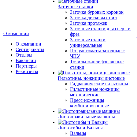
Заточные станки
Заточка буровых коронок
Заточка дисковых пил
Заточка протяжек
Заточные станки для сверл и
О компании
фрез
Заточные станки
О компании
универсальные
Сертификаты
Полуавтоматы заточные с
Отзывы
ЧПУ
Вакансии
Точильно-шлифовальные
Партнеры
станки
Реквизиты
Гильотины, ножницы листовые
Гидравлические гильотины
Гильотинные ножницы
механические
Пресс-ножницы
комбинированные
Листоправильные машины
Листогибы и Вальцы
Вальцы