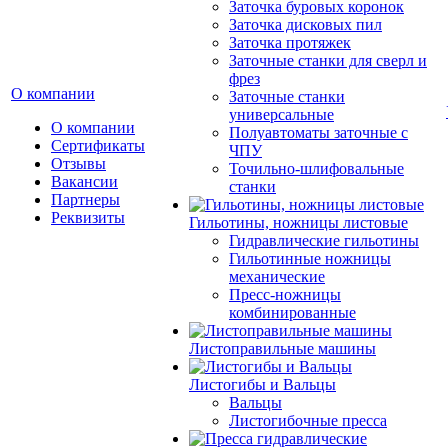
Заточка буровых коронок
Заточка дисковых пил
Заточка протяжек
Заточные станки для сверл и
фрез
О компании
Заточные станки
универсальные
О компании
Полуавтоматы заточные с
Сертификаты
ЧПУ
Отзывы
Точильно-шлифовальные
Вакансии
станки
Партнеры
Реквизиты
Гильотины, ножницы листовые
Гидравлические гильотины
Гильотинные ножницы
механические
Пресс-ножницы
комбинированные
Листоправильные машины
Листогибы и Вальцы
Вальцы
Листогибочные пресса