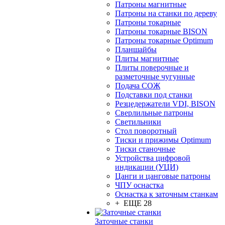
Патроны магнитные
Патроны на станки по дереву
Патроны токарные
Патроны токарные BISON
Патроны токарные Optimum
Планшайбы
Плиты магнитные
Плиты поверочные и
разметочные чугунные
Подача СОЖ
Подставки под станки
Резцедержатели VDI, BISON
Сверлильные патроны
Светильники
Стол поворотный
Тиски и прижимы Optimum
Тиски станочные
Устройства цифровой
индикации (УЦИ)
Цанги и цанговые патроны
ЧПУ оснастка
Оснастка к заточным станкам
+ ЕЩЕ 28
Заточные станки