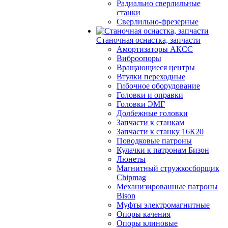
Радиально сверлильные
станки
Сверлильно-фрезерные
Станочная оснастка, запчасти
Амортизаторы АКСС
Виброопоры
Вращающиеся центры
Втулки переходные
Гибочное оборудование
Головки и оправки
Головки ЭМГ
Долбежные головки
Запчасти к станкам
Запчасти к станку 16К20
Поводковые патроны
Кулачки к патронам Бизон
Люнеты
Магнитный стружкосборщик
Chipmag
Механизированные патроны
Bison
Муфты электромагнитные
Опоры качения
Опоры клиновые