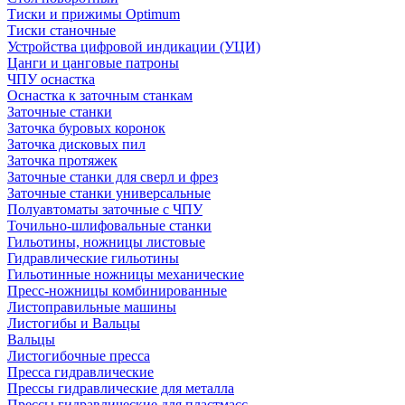
Тиски и прижимы Optimum
Тиски станочные
Устройства цифровой индикации (УЦИ)
Цанги и цанговые патроны
ЧПУ оснастка
Оснастка к заточным станкам
Заточные станки
Заточка буровых коронок
Заточка дисковых пил
Заточка протяжек
Заточные станки для сверл и фрез
Заточные станки универсальные
Полуавтоматы заточные с ЧПУ
Точильно-шлифовальные станки
Гильотины, ножницы листовые
Гидравлические гильотины
Гильотинные ножницы механические
Пресс-ножницы комбинированные
Листоправильные машины
Листогибы и Вальцы
Вальцы
Листогибочные пресса
Пресса гидравлические
Прессы гидравлические для металла
Прессы гидравлические для пластмасс