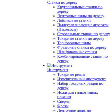
Станки по дереву
Круглопильные станки по
дереву
Ленточные пилы по дереву
Лобзиковые станки
Пылеулавливающие агрегаты
(Пылесосы)
Строгальные станки по дереву
Токарные станки по дереву
Торцовочные пилы
Фрезерные станки по дереву
Шлифовальные станки
Комбинированные станки по
дереву
Инструмент
Токарные резцы
Измерительный инструмент
Набор токарных резцов по
дереву
Ножи для гильотинных
ножниц
Сверла
Фрезы
Ленточное полотно