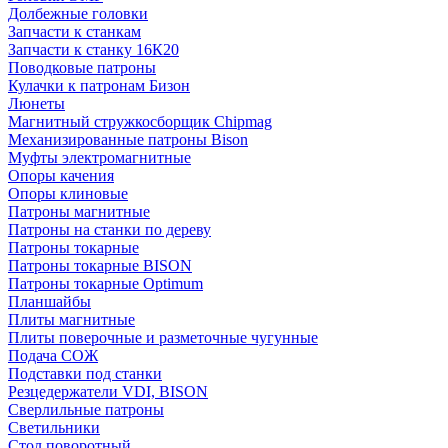
Долбежные головки
Запчасти к станкам
Запчасти к станку 16К20
Поводковые патроны
Кулачки к патронам Бизон
Люнеты
Магнитный стружкосборщик Chipmag
Механизированные патроны Bison
Муфты электромагнитные
Опоры качения
Опоры клиновые
Патроны магнитные
Патроны на станки по дереву
Патроны токарные
Патроны токарные BISON
Патроны токарные Optimum
Планшайбы
Плиты магнитные
Плиты поверочные и разметочные чугунные
Подача СОЖ
Подставки под станки
Резцедержатели VDI, BISON
Сверлильные патроны
Светильники
Стол поворотный