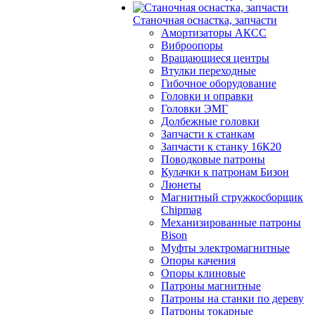
Станочная оснастка, запчасти
Амортизаторы АКСС
Виброопоры
Вращающиеся центры
Втулки переходные
Гибочное оборудование
Головки и оправки
Головки ЭМГ
Долбежные головки
Запчасти к станкам
Запчасти к станку 16К20
Поводковые патроны
Кулачки к патронам Бизон
Люнеты
Магнитный стружкосборщик
Chipmag
Механизированные патроны
Bison
Муфты электромагнитные
Опоры качения
Опоры клиновые
Патроны магнитные
Патроны на станки по дереву
Патроны токарные