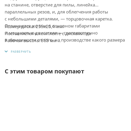
на станине, отверстие для пилы, линейка
параллельных резов, и, для облегчения работы
с небольшими деталями, — торцовочная каретка.
Отличаются же они в основном габаритами
Размер диска: 255x25,4 мм.
и мощностью двигателя — соответственно
Поставляется в комплекте с дисками: да
в зависимости от того, на производстве какого размера
Рабочая высота: 865 мм
предназначено использование — большом или
Размер стола: 1170x800 мм
малом.
Макс. пропил при 90°: 70 мм
Макс. пропил при 45°: 50 мм
Угол установки диска: 0-45°
С этим товаром покупают