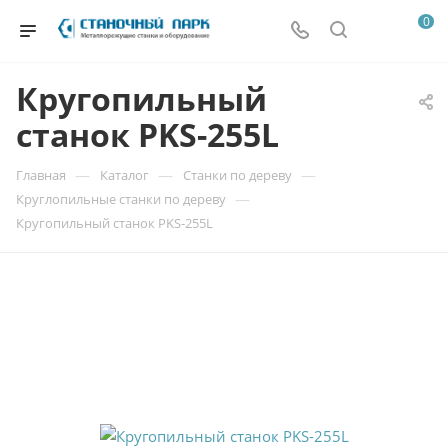
0
Кругопильный
станок PKS-255L
—
—
—
Главная
Каталог
Станки по дереву
—
Круглопильные станки по дереву
Кругопильный станок PKS-255L