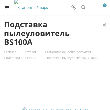
0
Подставка
пылеуловитель
BS100A
—
—
—
Главная
Каталог
Станочная оснастка, запчасти
—
Подставки под станки
Подставка пылеуловитель BS100A