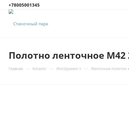
+78005001345
Полотно ленточное М42 2
—
—
—
Главная
Каталог
Инструмент
Ленточное полотно