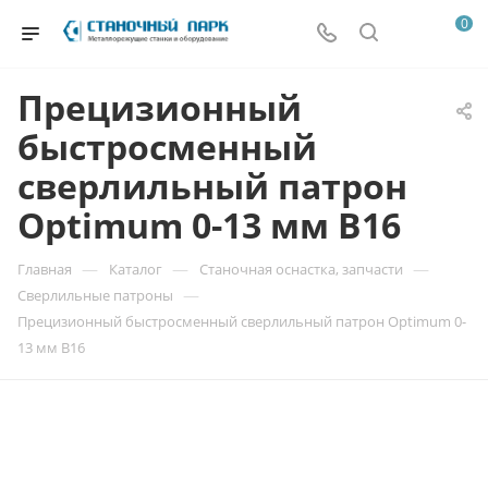
0
Прецизионный
быстросменный
сверлильный патрон
Optimum 0-13 мм В16
—
—
—
Главная
Каталог
Станочная оснастка, запчасти
—
Сверлильные патроны
Прецизионный быстросменный сверлильный патрон Optimum 0-
13 мм В16