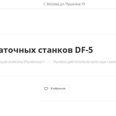
г. Москва, ул. Пушкина 19
аточных станков DF-5
—
щие агрегаты (Пылесосы)
Пылесос для точильно-заточных станк
В избранное