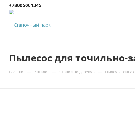
+78005001345
Пылесос для точильно-з
—
—
—
Главная
Каталог
Станки по дереву
Пылеулавливаю