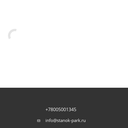
+78005001345
info@stanok-park.ru