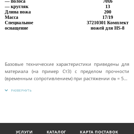
— полоса
70x6
— кругляк
13
Длина ножа
200
Масса
17/19
Специальное
37210301 Комплект
оснащение
ножей для HS-8
Базовые технические характеристики приведены для
материала (на пример Ст3) с пределом прочности
(временным сопротивлением) при растяжении σ
= 500
в
МПа или с твёрдостью НВ = 150 ед. (по Бринеллю). С
увеличением твёрдости обрабатываемого материала
значения максимальных обрабатываемых сечений,
приведённых в технических характеристиках,
уменьшаются.
УСЛУГИ
КАТАЛОГ
КАРТА ПОСТАВОК