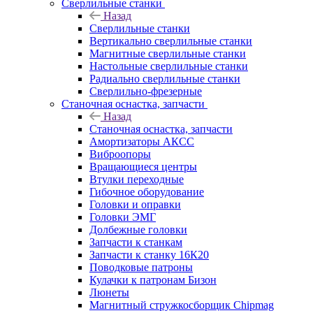
Сверлильные станки
Назад
Сверлильные станки
Вертикально сверлильные станки
Магнитные сверлильные станки
Настольные сверлильные станки
Радиально сверлильные станки
Сверлильно-фрезерные
Станочная оснастка, запчасти
Назад
Станочная оснастка, запчасти
Амортизаторы АКСС
Виброопоры
Вращающиеся центры
Втулки переходные
Гибочное оборудование
Головки и оправки
Головки ЭМГ
Долбежные головки
Запчасти к станкам
Запчасти к станку 16К20
Поводковые патроны
Кулачки к патронам Бизон
Люнеты
Магнитный стружкосборщик Chipmag