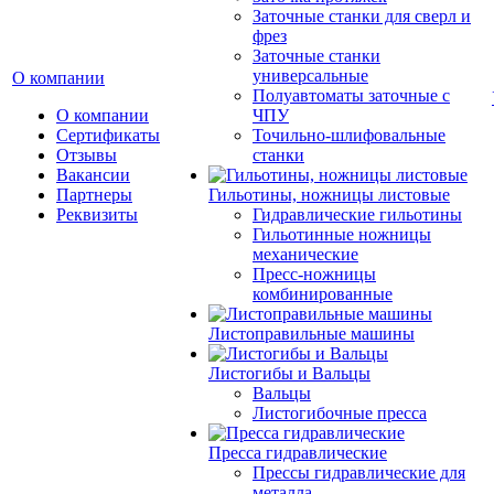
Заточные станки для сверл и
фрез
Заточные станки
универсальные
О компании
Полуавтоматы заточные с
О компании
ЧПУ
Сертификаты
Точильно-шлифовальные
Отзывы
станки
Вакансии
Партнеры
Гильотины, ножницы листовые
Реквизиты
Гидравлические гильотины
Гильотинные ножницы
механические
Пресс-ножницы
комбинированные
Листоправильные машины
Листогибы и Вальцы
Вальцы
Листогибочные пресса
Пресса гидравлические
Прессы гидравлические для
металла