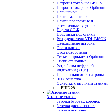
Патроны токарные BISON
Патроны токарные Optimum
Планшайбы
Плиты магнитные
Плиты поверочные и
разметочные чугунные
Подача СОЖ
Подставки под станки
Резцедержатели VDI, BISON
Сверлильные патроны
Светильники
Стол поворотный
Тиски и прижимы Optimum
Тиски станочные
Устройства цифровой
индикации (УЦИ)
Цанги и цанговые патроны
ЧПУ оснастка
Оснастка к заточным станкам
+ ЕЩЕ 28
Заточные станки
Заточка буровых коронок
Заточка дисковых пил
Заточка протяжек