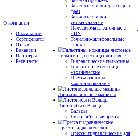
Заточка протяжек
Заточные станки для сверл и
фрез
Заточные станки
универсальные
О компании
Полуавтоматы заточные с
О компании
ЧПУ
Сертификаты
Точильно-шлифовальные
Отзывы
станки
Вакансии
Партнеры
Гильотины, ножницы листовые
Реквизиты
Гидравлические гильотины
Гильотинные ножницы
механические
Пресс-ножницы
комбинированные
Листоправильные машины
Листогибы и Вальцы
Вальцы
Листогибочные пресса
Пресса гидравлические
Прессы гидравлические для