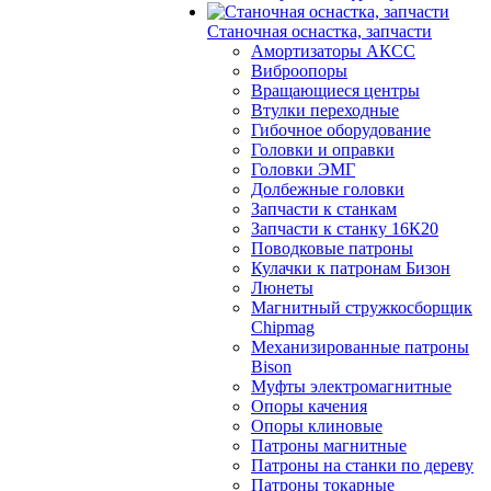
Станочная оснастка, запчасти
Амортизаторы АКСС
Виброопоры
Вращающиеся центры
Втулки переходные
Гибочное оборудование
Головки и оправки
Головки ЭМГ
Долбежные головки
Запчасти к станкам
Запчасти к станку 16К20
Поводковые патроны
Кулачки к патронам Бизон
Люнеты
Магнитный стружкосборщик
Chipmag
Механизированные патроны
Bison
Муфты электромагнитные
Опоры качения
Опоры клиновые
Патроны магнитные
Патроны на станки по дереву
Патроны токарные