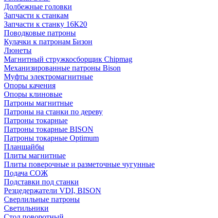
Долбежные головки
Запчасти к станкам
Запчасти к станку 16К20
Поводковые патроны
Кулачки к патронам Бизон
Люнеты
Магнитный стружкосборщик Chipmag
Механизированные патроны Bison
Муфты электромагнитные
Опоры качения
Опоры клиновые
Патроны магнитные
Патроны на станки по дереву
Патроны токарные
Патроны токарные BISON
Патроны токарные Optimum
Планшайбы
Плиты магнитные
Плиты поверочные и разметочные чугунные
Подача СОЖ
Подставки под станки
Резцедержатели VDI, BISON
Сверлильные патроны
Светильники
Стол поворотный