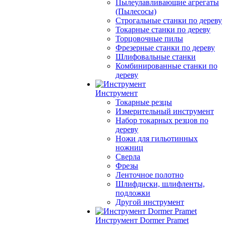
Пылеулавливающие агрегаты
(Пылесосы)
Строгальные станки по дереву
Токарные станки по дереву
Торцовочные пилы
Фрезерные станки по дереву
Шлифовальные станки
Комбинированные станки по
дереву
Инструмент
Токарные резцы
Измерительный инструмент
Набор токарных резцов по
дереву
Ножи для гильотинных
ножниц
Сверла
Фрезы
Ленточное полотно
Шлифдиски, шлифленты,
подложки
Другой инструмент
Инструмент Dormer Pramet