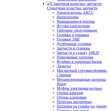
Станочная оснастка, запчасти
Амортизаторы АКСС
Виброопоры
Вращающиеся центры
Втулки переходные
Гибочное оборудование
Головки и оправки
Головки ЭМГ
Долбежные головки
Запчасти к станкам
Запчасти к станку 16К20
Поводковые патроны
Кулачки к патронам Бизон
Люнеты
Магнитный стружкосборщик
Chipmag
Механизированные патроны
Bison
Муфты электромагнитные
Опоры качения
Опоры клиновые
Патроны магнитные
Патроны на станки по дереву
Патроны токарные