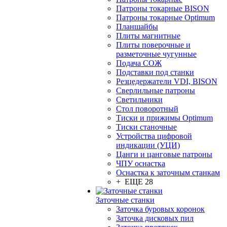
Патроны токарные BISON
Патроны токарные Optimum
Планшайбы
Плиты магнитные
Плиты поверочные и
разметочные чугунные
Подача СОЖ
Подставки под станки
Резцедержатели VDI, BISON
Сверлильные патроны
Светильники
Стол поворотный
Тиски и прижимы Optimum
Тиски станочные
Устройства цифровой
индикации (УЦИ)
Цанги и цанговые патроны
ЧПУ оснастка
Оснастка к заточным станкам
+ ЕЩЕ 28
Заточные станки
Заточка буровых коронок
Заточка дисковых пил