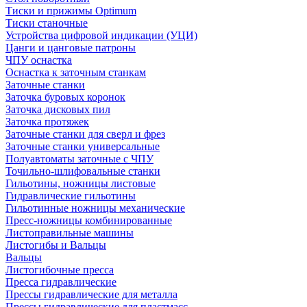
Тиски и прижимы Optimum
Тиски станочные
Устройства цифровой индикации (УЦИ)
Цанги и цанговые патроны
ЧПУ оснастка
Оснастка к заточным станкам
Заточные станки
Заточка буровых коронок
Заточка дисковых пил
Заточка протяжек
Заточные станки для сверл и фрез
Заточные станки универсальные
Полуавтоматы заточные с ЧПУ
Точильно-шлифовальные станки
Гильотины, ножницы листовые
Гидравлические гильотины
Гильотинные ножницы механические
Пресс-ножницы комбинированные
Листоправильные машины
Листогибы и Вальцы
Вальцы
Листогибочные пресса
Пресса гидравлические
Прессы гидравлические для металла
Прессы гидравлические для пластмасс