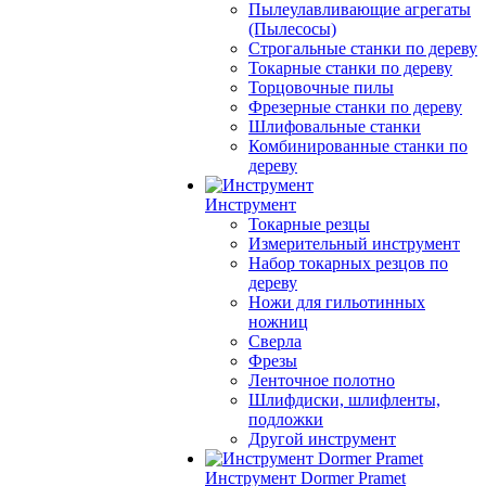
Пылеулавливающие агрегаты
(Пылесосы)
Строгальные станки по дереву
Токарные станки по дереву
Торцовочные пилы
Фрезерные станки по дереву
Шлифовальные станки
Комбинированные станки по
дереву
Инструмент
Токарные резцы
Измерительный инструмент
Набор токарных резцов по
дереву
Ножи для гильотинных
ножниц
Сверла
Фрезы
Ленточное полотно
Шлифдиски, шлифленты,
подложки
Другой инструмент
Инструмент Dormer Pramet