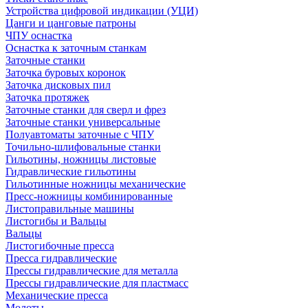
Устройства цифровой индикации (УЦИ)
Цанги и цанговые патроны
ЧПУ оснастка
Оснастка к заточным станкам
Заточные станки
Заточка буровых коронок
Заточка дисковых пил
Заточка протяжек
Заточные станки для сверл и фрез
Заточные станки универсальные
Полуавтоматы заточные с ЧПУ
Точильно-шлифовальные станки
Гильотины, ножницы листовые
Гидравлические гильотины
Гильотинные ножницы механические
Пресс-ножницы комбинированные
Листоправильные машины
Листогибы и Вальцы
Вальцы
Листогибочные пресса
Пресса гидравлические
Прессы гидравлические для металла
Прессы гидравлические для пластмасс
Механические пресса
Молоты