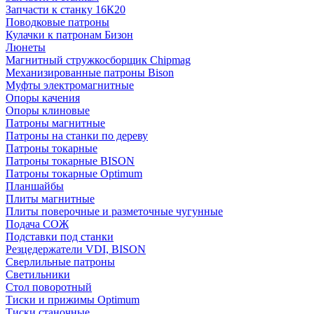
Запчасти к станку 16К20
Поводковые патроны
Кулачки к патронам Бизон
Люнеты
Магнитный стружкосборщик Chipmag
Механизированные патроны Bison
Муфты электромагнитные
Опоры качения
Опоры клиновые
Патроны магнитные
Патроны на станки по дереву
Патроны токарные
Патроны токарные BISON
Патроны токарные Optimum
Планшайбы
Плиты магнитные
Плиты поверочные и разметочные чугунные
Подача СОЖ
Подставки под станки
Резцедержатели VDI, BISON
Сверлильные патроны
Светильники
Стол поворотный
Тиски и прижимы Optimum
Тиски станочные