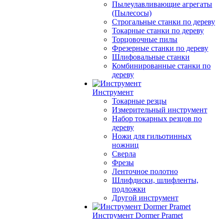
Пылеулавливающие агрегаты
(Пылесосы)
Строгальные станки по дереву
Токарные станки по дереву
Торцовочные пилы
Фрезерные станки по дереву
Шлифовальные станки
Комбинированные станки по
дереву
Инструмент
Токарные резцы
Измерительный инструмент
Набор токарных резцов по
дереву
Ножи для гильотинных
ножниц
Сверла
Фрезы
Ленточное полотно
Шлифдиски, шлифленты,
подложки
Другой инструмент
Инструмент Dormer Pramet