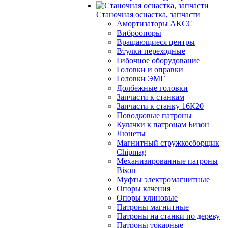
Станочная оснастка, запчасти
Амортизаторы АКСС
Виброопоры
Вращающиеся центры
Втулки переходные
Гибочное оборудование
Головки и оправки
Головки ЭМГ
Долбежные головки
Запчасти к станкам
Запчасти к станку 16К20
Поводковые патроны
Кулачки к патронам Бизон
Люнеты
Магнитный стружкосборщик
Chipmag
Механизированные патроны
Bison
Муфты электромагнитные
Опоры качения
Опоры клиновые
Патроны магнитные
Патроны на станки по дереву
Патроны токарные