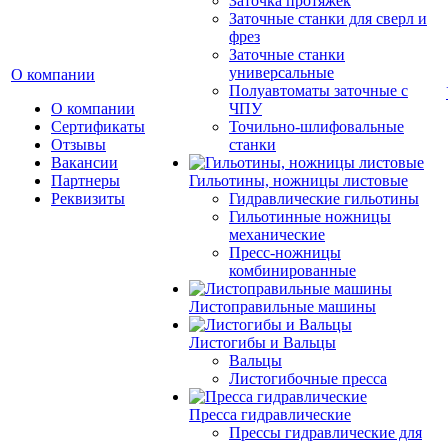
Заточка протяжек
Заточные станки для сверл и
фрез
Заточные станки
универсальные
О компании
Полуавтоматы заточные с
О компании
ЧПУ
Сертификаты
Точильно-шлифовальные
Отзывы
станки
Вакансии
Партнеры
Гильотины, ножницы листовые
Реквизиты
Гидравлические гильотины
Гильотинные ножницы
механические
Пресс-ножницы
комбинированные
Листоправильные машины
Листогибы и Вальцы
Вальцы
Листогибочные пресса
Пресса гидравлические
Прессы гидравлические для