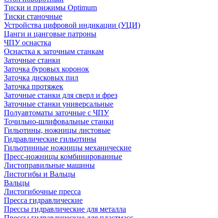
Тиски и прижимы Optimum
Тиски станочные
Устройства цифровой индикации (УЦИ)
Цанги и цанговые патроны
ЧПУ оснастка
Оснастка к заточным станкам
Заточные станки
Заточка буровых коронок
Заточка дисковых пил
Заточка протяжек
Заточные станки для сверл и фрез
Заточные станки универсальные
Полуавтоматы заточные с ЧПУ
Точильно-шлифовальные станки
Гильотины, ножницы листовые
Гидравлические гильотины
Гильотинные ножницы механические
Пресс-ножницы комбинированные
Листоправильные машины
Листогибы и Вальцы
Вальцы
Листогибочные пресса
Пресса гидравлические
Прессы гидравлические для металла
Прессы гидравлические для пластмасс