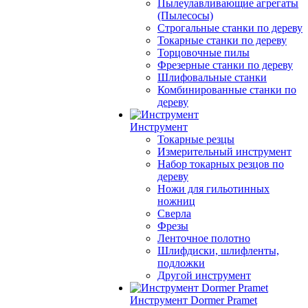
Пылеулавливающие агрегаты
(Пылесосы)
Строгальные станки по дереву
Токарные станки по дереву
Торцовочные пилы
Фрезерные станки по дереву
Шлифовальные станки
Комбинированные станки по
дереву
Инструмент
Токарные резцы
Измерительный инструмент
Набор токарных резцов по
дереву
Ножи для гильотинных
ножниц
Сверла
Фрезы
Ленточное полотно
Шлифдиски, шлифленты,
подложки
Другой инструмент
Инструмент Dormer Pramet