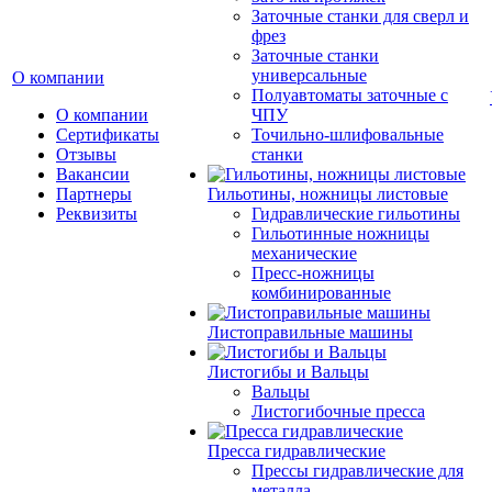
Заточные станки для сверл и
фрез
Заточные станки
универсальные
О компании
Полуавтоматы заточные с
О компании
ЧПУ
Сертификаты
Точильно-шлифовальные
Отзывы
станки
Вакансии
Партнеры
Гильотины, ножницы листовые
Реквизиты
Гидравлические гильотины
Гильотинные ножницы
механические
Пресс-ножницы
комбинированные
Листоправильные машины
Листогибы и Вальцы
Вальцы
Листогибочные пресса
Пресса гидравлические
Прессы гидравлические для
металла