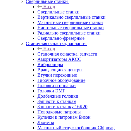
Сверлильные станки
Назад
Сверлильные станки
Вертикально сверлильные станки
Магнитные сверлильные станки
Настольные сверлильные станки
Радиально сверлильные станки
Сверлильно-фрезерные
Станочная оснастка, запчасти
Назад
Станочная оснастка, запчасти
Амортизаторы АКСС
Виброопоры
Вращающиеся центры
Втулки переходные
Гибочное оборудование
Головки и оправки
Головки ЭМГ
Долбежные головки
Запчасти к станкам
Запчасти к станку 16К20
Поводковые патроны
Кулачки к патронам Бизон
Люнеты
Магнитный стружкосборщик Chipmag