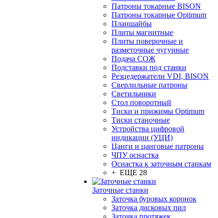
Патроны токарные BISON
Патроны токарные Optimum
Планшайбы
Плиты магнитные
Плиты поверочные и
разметочные чугунные
Подача СОЖ
Подставки под станки
Резцедержатели VDI, BISON
Сверлильные патроны
Светильники
Стол поворотный
Тиски и прижимы Optimum
Тиски станочные
Устройства цифровой
индикации (УЦИ)
Цанги и цанговые патроны
ЧПУ оснастка
Оснастка к заточным станкам
+ ЕЩЕ 28
Заточные станки
Заточка буровых коронок
Заточка дисковых пил
Заточка протяжек