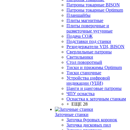
Патроны токарные BISON
Патроны токарные Optimum
Планшайбы
Плиты магнитные
Плиты поверочные и
разметочные чугунные
Подача СОЖ
Подставки под станки
Резцедержатели VDI, BISON
Сверлильные патроны
Светильники
Стол поворотный
Тиски и прижимы Optimum
Тиски станочные
Устройства цифровой
индикации (УЦИ)
Цанги и цанговые патроны
ЧПУ оснастка
Оснастка к заточным станкам
+ ЕЩЕ 28
Заточные станки
Заточка буровых коронок
Заточка дисковых пил