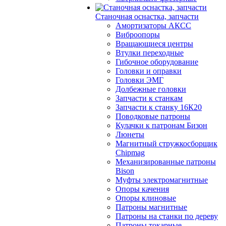
Станочная оснастка, запчасти
Амортизаторы АКСС
Виброопоры
Вращающиеся центры
Втулки переходные
Гибочное оборудование
Головки и оправки
Головки ЭМГ
Долбежные головки
Запчасти к станкам
Запчасти к станку 16К20
Поводковые патроны
Кулачки к патронам Бизон
Люнеты
Магнитный стружкосборщик
Chipmag
Механизированные патроны
Bison
Муфты электромагнитные
Опоры качения
Опоры клиновые
Патроны магнитные
Патроны на станки по дереву
Патроны токарные