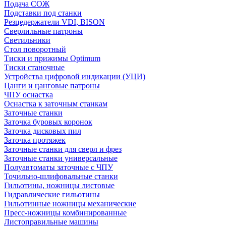
Подача СОЖ
Подставки под станки
Резцедержатели VDI, BISON
Сверлильные патроны
Светильники
Стол поворотный
Тиски и прижимы Optimum
Тиски станочные
Устройства цифровой индикации (УЦИ)
Цанги и цанговые патроны
ЧПУ оснастка
Оснастка к заточным станкам
Заточные станки
Заточка буровых коронок
Заточка дисковых пил
Заточка протяжек
Заточные станки для сверл и фрез
Заточные станки универсальные
Полуавтоматы заточные с ЧПУ
Точильно-шлифовальные станки
Гильотины, ножницы листовые
Гидравлические гильотины
Гильотинные ножницы механические
Пресс-ножницы комбинированные
Листоправильные машины