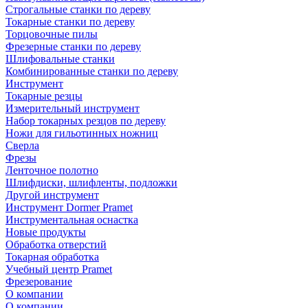
Строгальные станки по дереву
Токарные станки по дереву
Торцовочные пилы
Фрезерные станки по дереву
Шлифовальные станки
Комбинированные станки по дереву
Инструмент
Токарные резцы
Измерительный инструмент
Набор токарных резцов по дереву
Ножи для гильотинных ножниц
Сверла
Фрезы
Ленточное полотно
Шлифдиски, шлифленты, подложки
Другой инструмент
Инструмент Dormer Pramet
Инструментальная оснастка
Новые продукты
Обработка отверстий
Токарная обработка
Учебный центр Pramet
Фрезерование
О компании
О компании