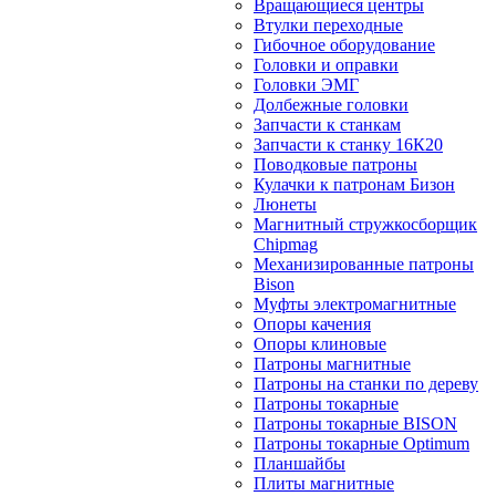
Вращающиеся центры
Втулки переходные
Гибочное оборудование
Головки и оправки
Головки ЭМГ
Долбежные головки
Запчасти к станкам
Запчасти к станку 16К20
Поводковые патроны
Кулачки к патронам Бизон
Люнеты
Магнитный стружкосборщик
Chipmag
Механизированные патроны
Bison
Муфты электромагнитные
Опоры качения
Опоры клиновые
Патроны магнитные
Патроны на станки по дереву
Патроны токарные
Патроны токарные BISON
Патроны токарные Optimum
Планшайбы
Плиты магнитные