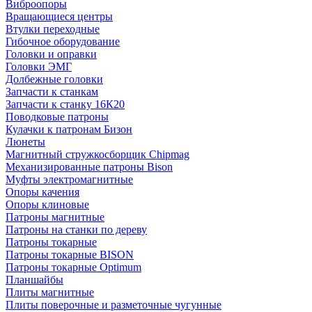
Виброопоры
Вращающиеся центры
Втулки переходные
Гибочное оборудование
Головки и оправки
Головки ЭМГ
Долбежные головки
Запчасти к станкам
Запчасти к станку 16К20
Поводковые патроны
Кулачки к патронам Бизон
Люнеты
Магнитный стружкосборщик Chipmag
Механизированные патроны Bison
Муфты электромагнитные
Опоры качения
Опоры клиновые
Патроны магнитные
Патроны на станки по дереву
Патроны токарные
Патроны токарные BISON
Патроны токарные Optimum
Планшайбы
Плиты магнитные
Плиты поверочные и разметочные чугунные