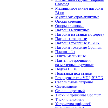
Chipmag
Механизированные патроны
Bison
Муфты электромагнитные
Опоры качения
Опоры клиновые
Патроны магнитные
Патроны на станки по дереву
Патроны токарные
Патроны токарные BISON
Патроны токарные Optimum
Планшайбы
Плиты магнитные
Плиты поверочные и
разметочные чугунные
Подача СОЖ
Подставки под станки
Резцедержатели VDI, BISON
Сверлильные патроны
Светильники
Стол поворотный
Тиски и прижимы Optimum
Тиски станочные
Устройства цифровой