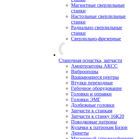
Магнитные сверлильные
станки
Настольные сверлильные
станки
Радиально сверлильные
станки
Сверлильно-фрезерные
Станочная оснастка, запчасти
Амортизаторы АКСС
Виброопоры
Вращающиеся центры
Втулки переходные
Гибочное оборудование
Головки и оправки
Головки ЭМГ
Долбежные головки
Запчасти к станкам
Запчасти к станку 16К20
Поводковые патроны
Кулачки к патронам Бизон
Люнеты
Магнитный стружкосборщик