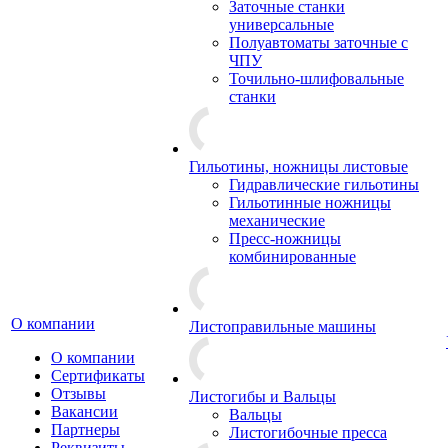
Заточные станки
универсальные
Полуавтоматы заточные с
ЧПУ
Точильно-шлифовальные
станки
Гильотины, ножницы листовые
Гидравлические гильотины
Гильотинные ножницы
механические
Пресс-ножницы
комбинированные
О компании
Листоправильные машины
О компании
Сертификаты
Отзывы
Листогибы и Вальцы
Вакансии
Вальцы
Партнеры
Листогибочные пресса
Реквизиты