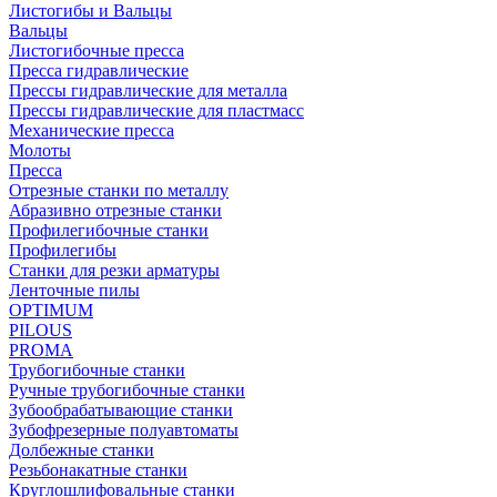
Листогибы и Вальцы
Вальцы
Листогибочные пресса
Пресса гидравлические
Прессы гидравлические для металла
Прессы гидравлические для пластмасс
Механические пресса
Молоты
Пресса
Отрезные станки по металлу
Абразивно отрезные станки
Профилегибочные станки
Профилегибы
Станки для резки арматуры
Ленточные пилы
OPTIMUM
PILOUS
PROMA
Трубогибочные станки
Ручные трубогибочные станки
Зубообрабатывающие станки
Зубофрезерные полуавтоматы
Долбежные станки
Резьбонакатные станки
Круглошлифовальные станки