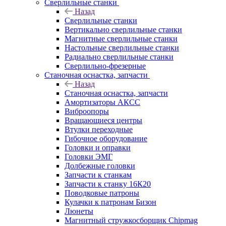
Сверлильные станки
Назад
Сверлильные станки
Вертикально сверлильные станки
Магнитные сверлильные станки
Настольные сверлильные станки
Радиально сверлильные станки
Сверлильно-фрезерные
Станочная оснастка, запчасти
Назад
Станочная оснастка, запчасти
Амортизаторы АКСС
Виброопоры
Вращающиеся центры
Втулки переходные
Гибочное оборудование
Головки и оправки
Головки ЭМГ
Долбежные головки
Запчасти к станкам
Запчасти к станку 16К20
Поводковые патроны
Кулачки к патронам Бизон
Люнеты
Магнитный стружкосборщик Chipmag