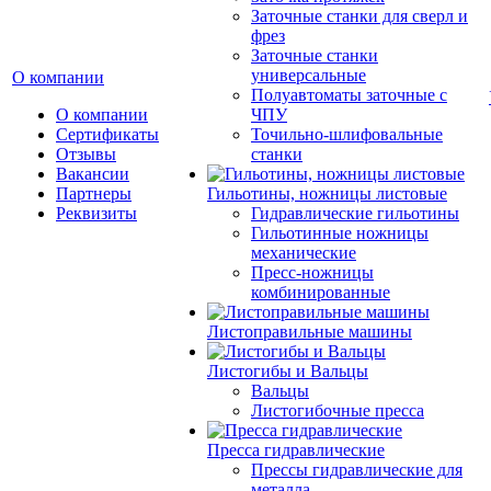
Заточные станки для сверл и
фрез
Заточные станки
универсальные
О компании
Полуавтоматы заточные с
О компании
ЧПУ
Сертификаты
Точильно-шлифовальные
Отзывы
станки
Вакансии
Партнеры
Гильотины, ножницы листовые
Реквизиты
Гидравлические гильотины
Гильотинные ножницы
механические
Пресс-ножницы
комбинированные
Листоправильные машины
Листогибы и Вальцы
Вальцы
Листогибочные пресса
Пресса гидравлические
Прессы гидравлические для
металла