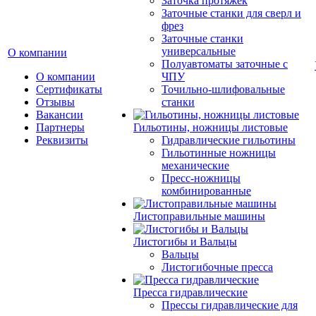
Заточка протяжек
Заточные станки для сверл и
фрез
Заточные станки
универсальные
О компании
Полуавтоматы заточные с
О компании
ЧПУ
Сертификаты
Точильно-шлифовальные
Отзывы
станки
Вакансии
Партнеры
Гильотины, ножницы листовые
Реквизиты
Гидравлические гильотины
Гильотинные ножницы
механические
Пресс-ножницы
комбинированные
Листоправильные машины
Листогибы и Вальцы
Вальцы
Листогибочные пресса
Пресса гидравлические
Прессы гидравлические для