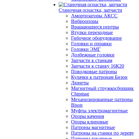
Станочная оснастка, запчасти
Амортизаторы АКСС
Виброопоры
Вращающиеся центры
Втулки переходные
Гибочное оборудование
Головки и оправки
Головки ЭМГ
Долбежные головки
Запчасти к станкам
Запчасти к станку 16К20
Поводковые патроны
Кулачки к патронам Бизон
Люнеты
Магнитный стружкосборщик
Chipmag
Механизированные патроны
Bison
Муфты электромагнитные
Опоры качения
Опоры клиновые
Патроны магнитные
Патроны на станки по дереву
Патроны токарные