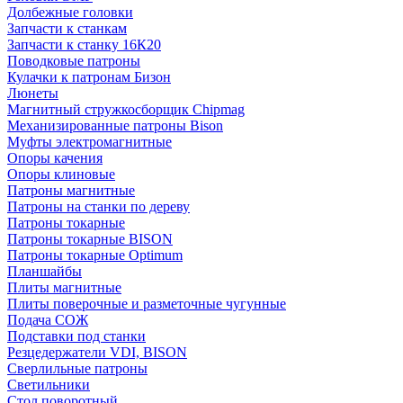
Долбежные головки
Запчасти к станкам
Запчасти к станку 16К20
Поводковые патроны
Кулачки к патронам Бизон
Люнеты
Магнитный стружкосборщик Chipmag
Механизированные патроны Bison
Муфты электромагнитные
Опоры качения
Опоры клиновые
Патроны магнитные
Патроны на станки по дереву
Патроны токарные
Патроны токарные BISON
Патроны токарные Optimum
Планшайбы
Плиты магнитные
Плиты поверочные и разметочные чугунные
Подача СОЖ
Подставки под станки
Резцедержатели VDI, BISON
Сверлильные патроны
Светильники
Стол поворотный