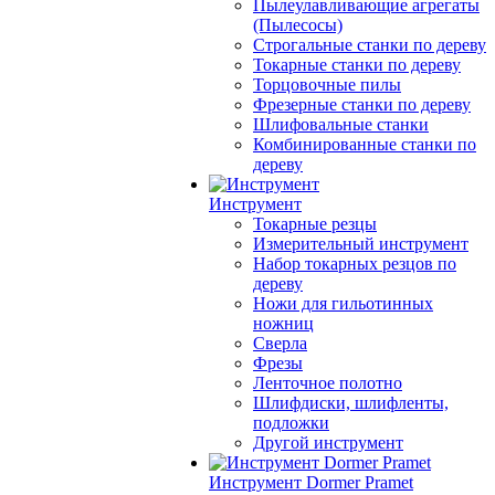
Пылеулавливающие агрегаты
(Пылесосы)
Строгальные станки по дереву
Токарные станки по дереву
Торцовочные пилы
Фрезерные станки по дереву
Шлифовальные станки
Комбинированные станки по
дереву
Инструмент
Токарные резцы
Измерительный инструмент
Набор токарных резцов по
дереву
Ножи для гильотинных
ножниц
Сверла
Фрезы
Ленточное полотно
Шлифдиски, шлифленты,
подложки
Другой инструмент
Инструмент Dormer Pramet