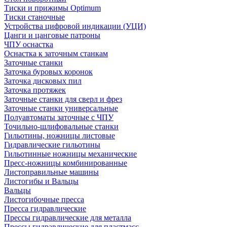
Тиски и прижимы Optimum
Тиски станочные
Устройства цифровой индикации (УЦИ)
Цанги и цанговые патроны
ЧПУ оснастка
Оснастка к заточным станкам
Заточные станки
Заточка буровых коронок
Заточка дисковых пил
Заточка протяжек
Заточные станки для сверл и фрез
Заточные станки универсальные
Полуавтоматы заточные с ЧПУ
Точильно-шлифовальные станки
Гильотины, ножницы листовые
Гидравлические гильотины
Гильотинные ножницы механические
Пресс-ножницы комбинированные
Листоправильные машины
Листогибы и Вальцы
Вальцы
Листогибочные пресса
Пресса гидравлические
Прессы гидравлические для металла
Прессы гидравлические для пластмасс