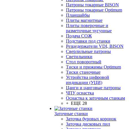
Патроны токарные BISON
Патроны токарные Optimum
Планшайбы
Плиты магнитные
Плиты поверочные и
разметочные чугунные
Подача СОЖ
Подставки под станки
Резцедержатели VDI, BISON
Сверлильные патроны
Светильники
Стол поворотный
Тиски и прижимы Optimum
Тиски станочные
Устройства цифровой
индикации (УЦИ)
Цанги и цанговые патроны
ЧПУ оснастка
Оснастка к заточным станкам
+ ЕЩЕ 28
Заточные станки
Заточка буровых коронок
Заточка дисковых пил