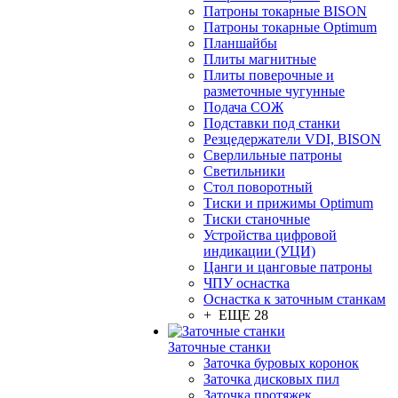
Патроны токарные BISON
Патроны токарные Optimum
Планшайбы
Плиты магнитные
Плиты поверочные и
разметочные чугунные
Подача СОЖ
Подставки под станки
Резцедержатели VDI, BISON
Сверлильные патроны
Светильники
Стол поворотный
Тиски и прижимы Optimum
Тиски станочные
Устройства цифровой
индикации (УЦИ)
Цанги и цанговые патроны
ЧПУ оснастка
Оснастка к заточным станкам
+ ЕЩЕ 28
Заточные станки
Заточка буровых коронок
Заточка дисковых пил
Заточка протяжек