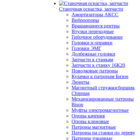
Станочная оснастка, запчасти
Амортизаторы АКСС
Виброопоры
Вращающиеся центры
Втулки переходные
Гибочное оборудование
Головки и оправки
Головки ЭМГ
Долбежные головки
Запчасти к станкам
Запчасти к станку 16К20
Поводковые патроны
Кулачки к патронам Бизон
Люнеты
Магнитный стружкосборщик
Chipmag
Механизированные патроны
Bison
Муфты электромагнитные
Опоры качения
Опоры клиновые
Патроны магнитные
Патроны на станки по дереву
Патроны токарные