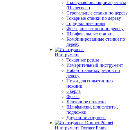
Пылеулавливающие агрегаты
(Пылесосы)
Строгальные станки по дереву
Токарные станки по дереву
Торцовочные пилы
Фрезерные станки по дереву
Шлифовальные станки
Комбинированные станки по
дереву
Инструмент
Токарные резцы
Измерительный инструмент
Набор токарных резцов по
дереву
Ножи для гильотинных
ножниц
Сверла
Фрезы
Ленточное полотно
Шлифдиски, шлифленты,
подложки
Другой инструмент
Инструмент Dormer Pramet