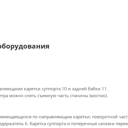
 оборудования
авляющими каретки суппорта 10 и задней бабки 11.
ра можно снять съемную часть станины (мостик).
 перемещающихся по направляющим каретки; поворотной час
едержатель 6. Каретка суппорта и поперечные салазки пере