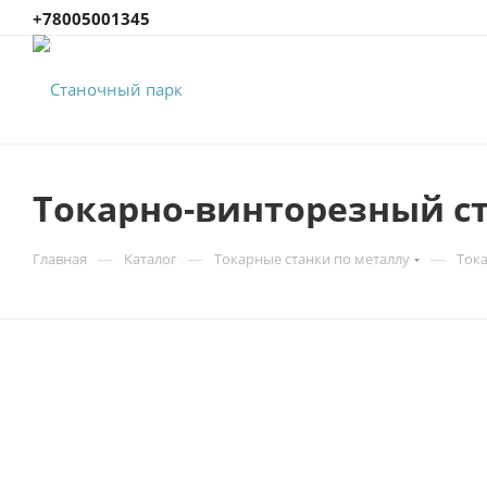
+78005001345
Токарно-винторезный ст
—
—
—
Главная
Каталог
Токарные станки по металлу
Ток