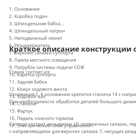
1. Основание
2. Коробка подач
3. Шпиндельная бабка
4. Шпиндельный патрон
5. Неподвижный люнет
6. Резцедержатель
Краткое описание конструкции
7. Верхние салазки суппорта
8. Лампа местного освещения
9. Патрубок системы подачи СОЖ
Станок состоит из:
10. Каретка суппорта
11. Задняя бабка
12. Кожух ходового винта
Основания 1. К основанию крепится станина 14 с напр
13. Ходовой вал
При необходимости обработки деталей большого диамет
14. Станина
15. Фартук
16. Педаль ножного тормоза
Суппорт состоит из: каретки 10, поперечных салазок,
17. Электрический блок управления
с направляющими для верхних салазок 7, несущих резц