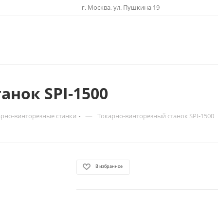
г. Москва, ул. Пушкина 19
анок SPI-1500
—
арно-винторезные станки
Токарно-винторезный станок SPI-1500
В избранное