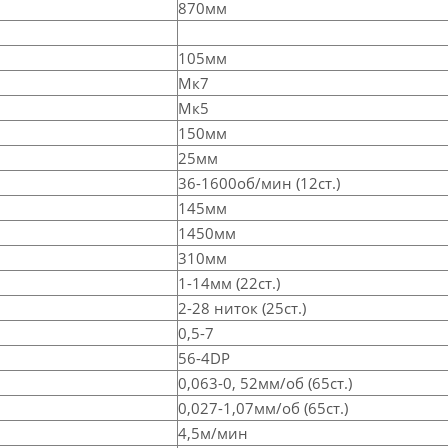
870мм
105мм
Мк7
Мк5
150мм
25мм
36-1600об/мин (12ст.)
145мм
1450мм
310мм
1-14мм (22ст.)
2-28 ниток (25ст.)
0,5-7
56-4DP
0,063-0, 52мм/об (65ст.)
0,027-1,07мм/об (65ст.)
4,5м/мин