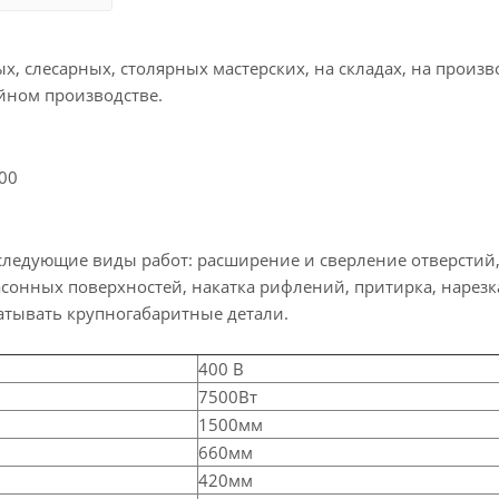
, слесарных, столярных мастерских, на складах, на произв
йном производстве.
00
следующие виды работ: расширение и сверление отверстий,
сонных поверхностей, накатка рифлений, притирка, нарезк
атывать крупногабаритные детали.
400 В
7500Вт
1500мм
660мм
420мм