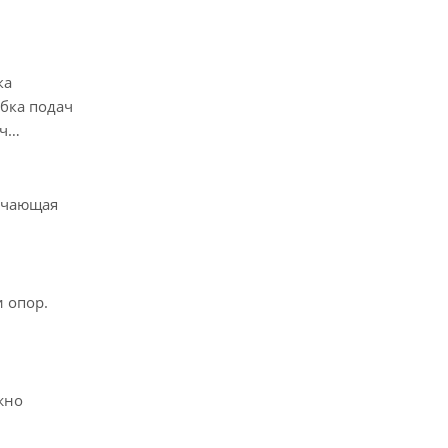
ка
обка подач
ч
лючающая
 опор.
жно