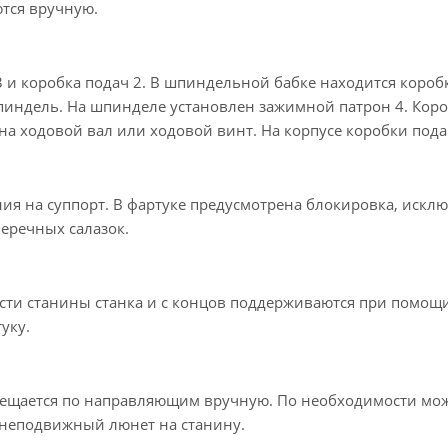
тся вручную.
 и коробка подач 2. В шпиндельной бабке находится короб
шпиндель. На шпинделе установлен зажимной патрон 4. Кор
на ходовой вал или ходовой винт. На корпусе коробки пода
ния на суппорт. В фартуке предусмотрена блокировка, иск
еречных салазок.
сти станины станка и с концов поддерживаются при помощи
уку.
ремещается по направляющим вручную. По необходимости мо
 неподвижный люнет на станину.