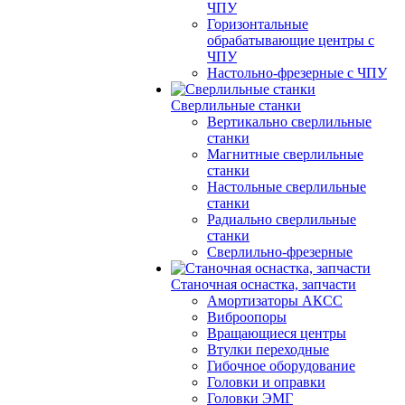
ЧПУ
Горизонтальные
обрабатывающие центры с
ЧПУ
Настольно-фрезерные с ЧПУ
Сверлильные станки
Вертикально сверлильные
станки
Магнитные сверлильные
станки
Настольные сверлильные
станки
Радиально сверлильные
станки
Сверлильно-фрезерные
Станочная оснастка, запчасти
Амортизаторы АКСС
Виброопоры
Вращающиеся центры
Втулки переходные
Гибочное оборудование
Головки и оправки
Головки ЭМГ