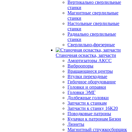
Вертикально сверлильные
станки
Магнитные сверлильные
станки
Настольные сверлильные
станки
Радиально сверлильные
станки
Сверлильно-фрезерные
Станочная оснастка, запчасти
Амортизаторы АКСС
Виброопоры
Вращающиеся центры
Втулки переходные
Гибочное оборудование
Головки и оправки
Головки ЭМГ
Долбежные головки
Запчасти к станкам
Запчасти к станку 16К20
Поводковые патроны
Кулачки к патронам Бизон
Люнеты
Магнитный стружкосборщик