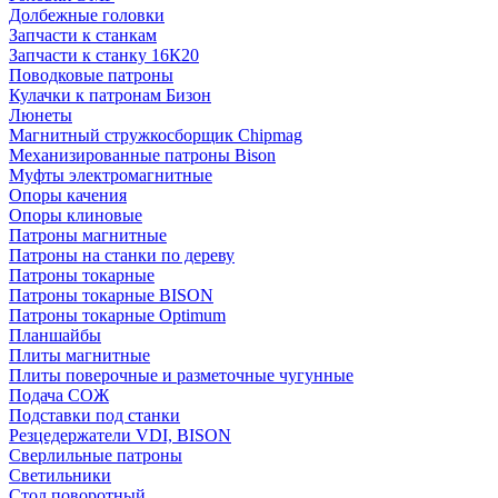
Долбежные головки
Запчасти к станкам
Запчасти к станку 16К20
Поводковые патроны
Кулачки к патронам Бизон
Люнеты
Магнитный стружкосборщик Chipmag
Механизированные патроны Bison
Муфты электромагнитные
Опоры качения
Опоры клиновые
Патроны магнитные
Патроны на станки по дереву
Патроны токарные
Патроны токарные BISON
Патроны токарные Optimum
Планшайбы
Плиты магнитные
Плиты поверочные и разметочные чугунные
Подача СОЖ
Подставки под станки
Резцедержатели VDI, BISON
Сверлильные патроны
Светильники
Стол поворотный