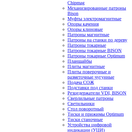
Chipmag
Механизированные патроны
Bison
Муфты электромагнитные
Опоры качения
Опоры клиновые
Патроны магнитные
Патроны на станки по дереву
Патроны токарные
Патроны токарные BISON
Патроны токарные Optimum
Планшайбы
Плиты магнитные
Плиты поверочные и
разметочные чугунные
Подача СОЖ
Подставки под станки
Резцедержатели VDI, BISON
Сверлильные патроны
Светильники
Стол поворотный
Тиски и прижимы Optimum
Тиски станочные
Устройства цифровой
индикации (УЦИ)