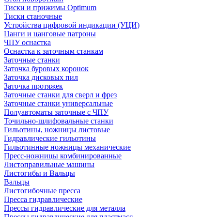
Тиски и прижимы Optimum
Тиски станочные
Устройства цифровой индикации (УЦИ)
Цанги и цанговые патроны
ЧПУ оснастка
Оснастка к заточным станкам
Заточные станки
Заточка буровых коронок
Заточка дисковых пил
Заточка протяжек
Заточные станки для сверл и фрез
Заточные станки универсальные
Полуавтоматы заточные с ЧПУ
Точильно-шлифовальные станки
Гильотины, ножницы листовые
Гидравлические гильотины
Гильотинные ножницы механические
Пресс-ножницы комбинированные
Листоправильные машины
Листогибы и Вальцы
Вальцы
Листогибочные пресса
Пресса гидравлические
Прессы гидравлические для металла
Прессы гидравлические для пластмасс