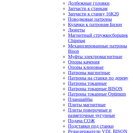
Долбежные головки
Запчасти к станкам
Запчасти к станку 16К20
Поводковые патроны
Кулачки к патронам Бизон
Люнеты
Магнитный стружкосборщик
Chipmag
Механизированные патроны
Bison
Муфты электромагнитные
Опоры качения
Опоры клиновые
Патроны магнитные
Патроны на станки по дереву
Патроны токарные
Патроны токарные BISON
Патроны токарные Optimum
Планшайбы
Плиты магнитные
Плиты поверочные и
разметочные чугунные
Подача СОЖ
Подставки под станки
Резцедержатели VDI, BISON