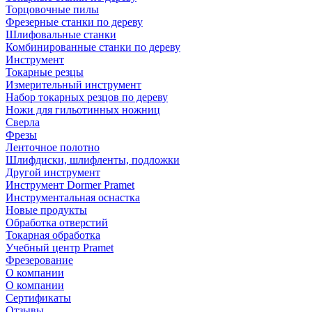
Торцовочные пилы
Фрезерные станки по дереву
Шлифовальные станки
Комбинированные станки по дереву
Инструмент
Токарные резцы
Измерительный инструмент
Набор токарных резцов по дереву
Ножи для гильотинных ножниц
Сверла
Фрезы
Ленточное полотно
Шлифдиски, шлифленты, подложки
Другой инструмент
Инструмент Dormer Pramet
Инструментальная оснастка
Новые продукты
Обработка отверстий
Токарная обработка
Учебный центр Pramet
Фрезерование
О компании
О компании
Сертификаты
Отзывы