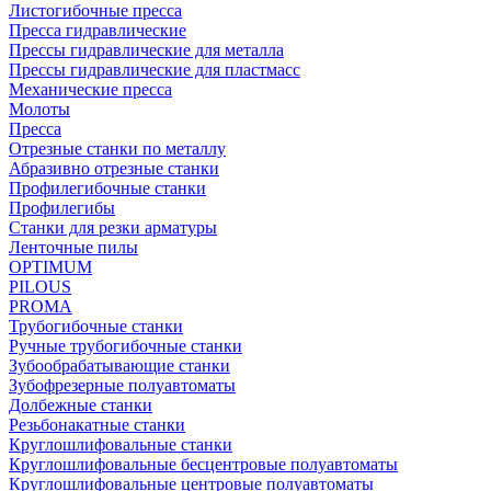
Листогибочные пресса
Пресса гидравлические
Прессы гидравлические для металла
Прессы гидравлические для пластмасс
Механические пресса
Молоты
Пресса
Отрезные станки по металлу
Абразивно отрезные станки
Профилегибочные станки
Профилегибы
Станки для резки арматуры
Ленточные пилы
OPTIMUM
PILOUS
PROMA
Трубогибочные станки
Ручные трубогибочные станки
Зубообрабатывающие станки
Зубофрезерные полуавтоматы
Долбежные станки
Резьбонакатные станки
Круглошлифовальные станки
Круглошлифовальные бесцентровые полуавтоматы
Круглошлифовальные центровые полуавтоматы