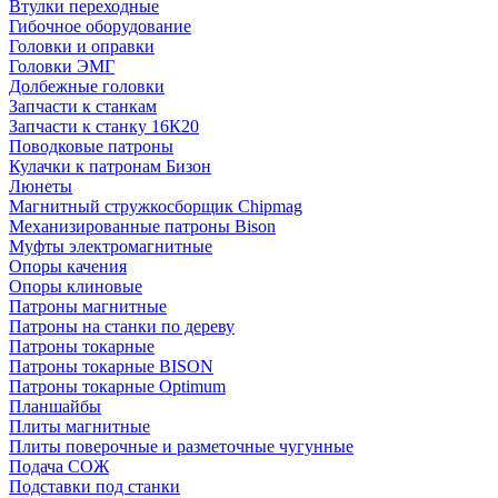
Втулки переходные
Гибочное оборудование
Головки и оправки
Головки ЭМГ
Долбежные головки
Запчасти к станкам
Запчасти к станку 16К20
Поводковые патроны
Кулачки к патронам Бизон
Люнеты
Магнитный стружкосборщик Chipmag
Механизированные патроны Bison
Муфты электромагнитные
Опоры качения
Опоры клиновые
Патроны магнитные
Патроны на станки по дереву
Патроны токарные
Патроны токарные BISON
Патроны токарные Optimum
Планшайбы
Плиты магнитные
Плиты поверочные и разметочные чугунные
Подача СОЖ
Подставки под станки