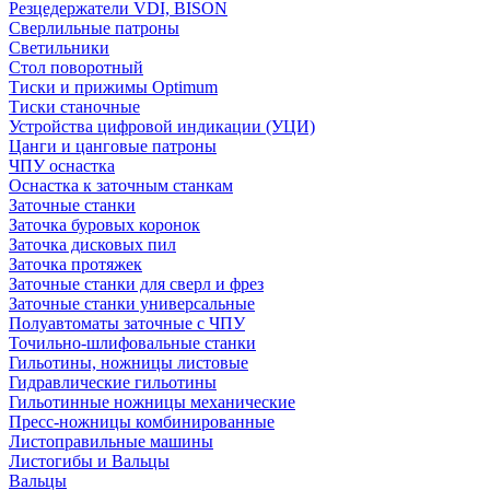
Резцедержатели VDI, BISON
Сверлильные патроны
Светильники
Стол поворотный
Тиски и прижимы Optimum
Тиски станочные
Устройства цифровой индикации (УЦИ)
Цанги и цанговые патроны
ЧПУ оснастка
Оснастка к заточным станкам
Заточные станки
Заточка буровых коронок
Заточка дисковых пил
Заточка протяжек
Заточные станки для сверл и фрез
Заточные станки универсальные
Полуавтоматы заточные с ЧПУ
Точильно-шлифовальные станки
Гильотины, ножницы листовые
Гидравлические гильотины
Гильотинные ножницы механические
Пресс-ножницы комбинированные
Листоправильные машины
Листогибы и Вальцы
Вальцы