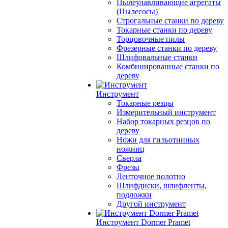
Пылеулавливающие агрегаты
(Пылесосы)
Строгальные станки по дереву
Токарные станки по дереву
Торцовочные пилы
Фрезерные станки по дереву
Шлифовальные станки
Комбинированные станки по
дереву
Инструмент
Токарные резцы
Измерительный инструмент
Набор токарных резцов по
дереву
Ножи для гильотинных
ножниц
Сверла
Фрезы
Ленточное полотно
Шлифдиски, шлифленты,
подложки
Другой инструмент
Инструмент Dormer Pramet