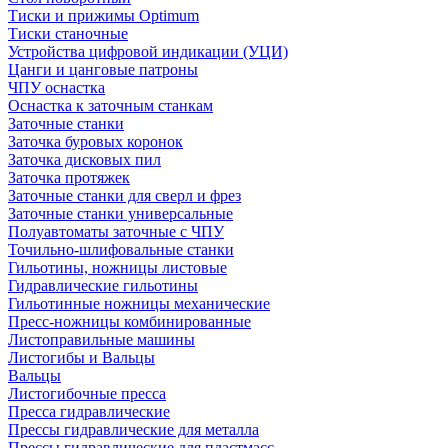
Тиски и прижимы Optimum
Тиски станочные
Устройства цифровой индикации (УЦИ)
Цанги и цанговые патроны
ЧПУ оснастка
Оснастка к заточным станкам
Заточные станки
Заточка буровых коронок
Заточка дисковых пил
Заточка протяжек
Заточные станки для сверл и фрез
Заточные станки универсальные
Полуавтоматы заточные с ЧПУ
Точильно-шлифовальные станки
Гильотины, ножницы листовые
Гидравлические гильотины
Гильотинные ножницы механические
Пресс-ножницы комбинированные
Листоправильные машины
Листогибы и Вальцы
Вальцы
Листогибочные пресса
Пресса гидравлические
Прессы гидравлические для металла
Прессы гидравлические для пластмасс