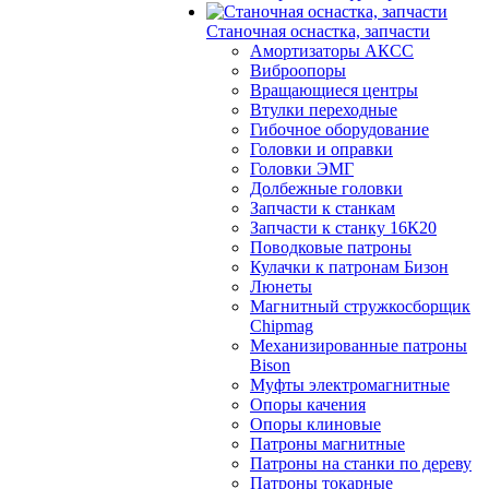
Станочная оснастка, запчасти
Амортизаторы АКСС
Виброопоры
Вращающиеся центры
Втулки переходные
Гибочное оборудование
Головки и оправки
Головки ЭМГ
Долбежные головки
Запчасти к станкам
Запчасти к станку 16К20
Поводковые патроны
Кулачки к патронам Бизон
Люнеты
Магнитный стружкосборщик
Chipmag
Механизированные патроны
Bison
Муфты электромагнитные
Опоры качения
Опоры клиновые
Патроны магнитные
Патроны на станки по дереву
Патроны токарные