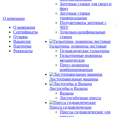
Заточные станки для сверл и
фрез
Заточные станки
универсальные
О компании
Полуавтоматы заточные с
О компании
ЧПУ
Сертификаты
Точильно-шлифовальные
Отзывы
станки
Вакансии
Партнеры
Гильотины, ножницы листовые
Реквизиты
Гидравлические гильотины
Гильотинные ножницы
механические
Пресс-ножницы
комбинированные
Листоправильные машины
Листогибы и Вальцы
Вальцы
Листогибочные пресса
Пресса гидравлические
Прессы гидравлические для
металла