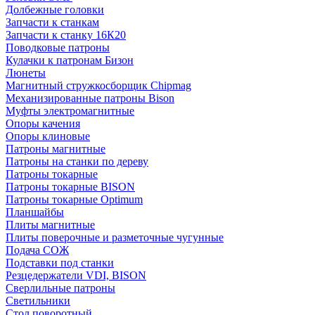
Долбежные головки
Запчасти к станкам
Запчасти к станку 16К20
Поводковые патроны
Кулачки к патронам Бизон
Люнеты
Магнитный стружкосборщик Chipmag
Механизированные патроны Bison
Муфты электромагнитные
Опоры качения
Опоры клиновые
Патроны магнитные
Патроны на станки по дереву
Патроны токарные
Патроны токарные BISON
Патроны токарные Optimum
Планшайбы
Плиты магнитные
Плиты поверочные и разметочные чугунные
Подача СОЖ
Подставки под станки
Резцедержатели VDI, BISON
Сверлильные патроны
Светильники
Стол поворотный