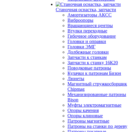
Станочная оснастка, запчасти
Амортизаторы АКСС
Виброопоры
Вращающиеся центры
Втулки переходные
Гибочное оборудование
Головки и оправки
Головки ЭМГ
Долбежные головки
Запчасти к станкам
Запчасти к станку 16К20
Поводковые патроны
Кулачки к патронам Бизон
Люнеты
Магнитный стружкосборщик
Chipmag
Механизированные патроны
Bison
Муфты электромагнитные
Опоры качения
Опоры клиновые
Патроны магнитные
Патроны на станки по дереву
Патроны токарные