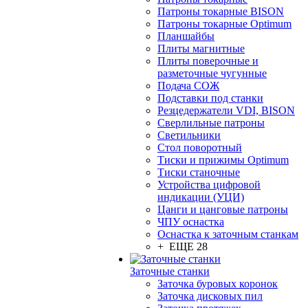
Патроны токарные BISON
Патроны токарные Optimum
Планшайбы
Плиты магнитные
Плиты поверочные и
разметочные чугунные
Подача СОЖ
Подставки под станки
Резцедержатели VDI, BISON
Сверлильные патроны
Светильники
Стол поворотный
Тиски и прижимы Optimum
Тиски станочные
Устройства цифровой
индикации (УЦИ)
Цанги и цанговые патроны
ЧПУ оснастка
Оснастка к заточным станкам
+ ЕЩЕ 28
Заточные станки
Заточка буровых коронок
Заточка дисковых пил