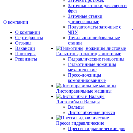
Заточка протяжек
Заточные станки для сверл и
фрез
Заточные станки
универсальные
О компании
Полуавтоматы заточные с
О компании
ЧПУ
Сертификаты
Точильно-шлифовальные
Отзывы
станки
Вакансии
Партнеры
Гильотины, ножницы листовые
Реквизиты
Гидравлические гильотины
Гильотинные ножницы
механические
Пресс-ножницы
комбинированные
Листоправильные машины
Листогибы и Вальцы
Вальцы
Листогибочные пресса
Пресса гидравлические
Прессы гидравлические для