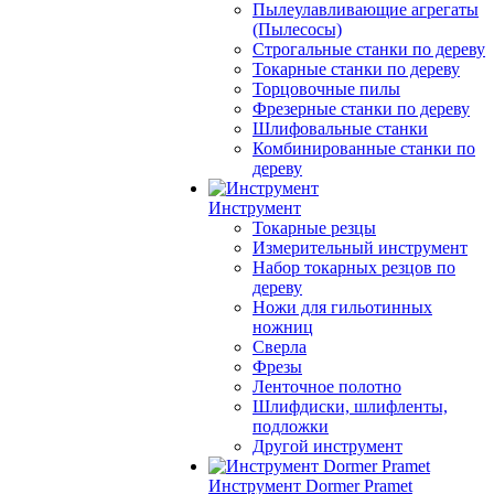
Пылеулавливающие агрегаты
(Пылесосы)
Строгальные станки по дереву
Токарные станки по дереву
Торцовочные пилы
Фрезерные станки по дереву
Шлифовальные станки
Комбинированные станки по
дереву
Инструмент
Токарные резцы
Измерительный инструмент
Набор токарных резцов по
дереву
Ножи для гильотинных
ножниц
Сверла
Фрезы
Ленточное полотно
Шлифдиски, шлифленты,
подложки
Другой инструмент
Инструмент Dormer Pramet