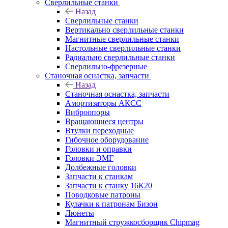
Сверлильные станки
Назад
Сверлильные станки
Вертикально сверлильные станки
Магнитные сверлильные станки
Настольные сверлильные станки
Радиально сверлильные станки
Сверлильно-фрезерные
Станочная оснастка, запчасти
Назад
Станочная оснастка, запчасти
Амортизаторы АКСС
Виброопоры
Вращающиеся центры
Втулки переходные
Гибочное оборудование
Головки и оправки
Головки ЭМГ
Долбежные головки
Запчасти к станкам
Запчасти к станку 16К20
Поводковые патроны
Кулачки к патронам Бизон
Люнеты
Магнитный стружкосборщик Chipmag