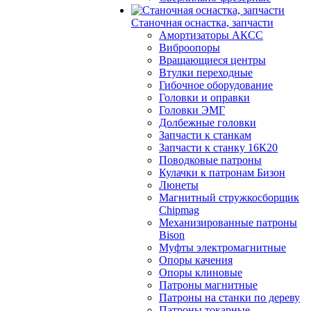
Станочная оснастка, запчасти
Амортизаторы АКСС
Виброопоры
Вращающиеся центры
Втулки переходные
Гибочное оборудование
Головки и оправки
Головки ЭМГ
Долбежные головки
Запчасти к станкам
Запчасти к станку 16К20
Поводковые патроны
Кулачки к патронам Бизон
Люнеты
Магнитный стружкосборщик
Chipmag
Механизированные патроны
Bison
Муфты электромагнитные
Опоры качения
Опоры клиновые
Патроны магнитные
Патроны на станки по дереву
Патроны токарные