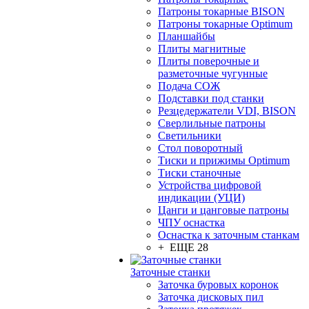
Патроны токарные BISON
Патроны токарные Optimum
Планшайбы
Плиты магнитные
Плиты поверочные и
разметочные чугунные
Подача СОЖ
Подставки под станки
Резцедержатели VDI, BISON
Сверлильные патроны
Светильники
Стол поворотный
Тиски и прижимы Optimum
Тиски станочные
Устройства цифровой
индикации (УЦИ)
Цанги и цанговые патроны
ЧПУ оснастка
Оснастка к заточным станкам
+ ЕЩЕ 28
Заточные станки
Заточка буровых коронок
Заточка дисковых пил