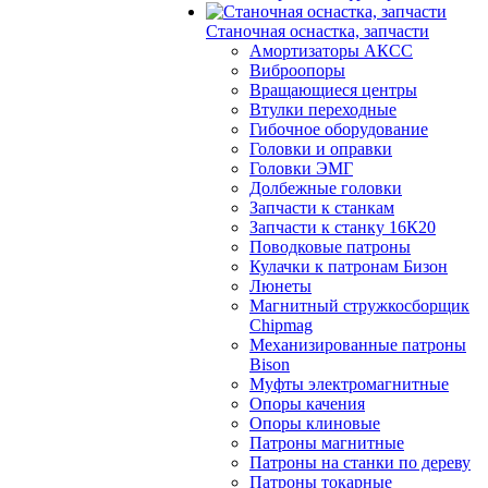
Станочная оснастка, запчасти
Амортизаторы АКСС
Виброопоры
Вращающиеся центры
Втулки переходные
Гибочное оборудование
Головки и оправки
Головки ЭМГ
Долбежные головки
Запчасти к станкам
Запчасти к станку 16К20
Поводковые патроны
Кулачки к патронам Бизон
Люнеты
Магнитный стружкосборщик
Chipmag
Механизированные патроны
Bison
Муфты электромагнитные
Опоры качения
Опоры клиновые
Патроны магнитные
Патроны на станки по дереву
Патроны токарные