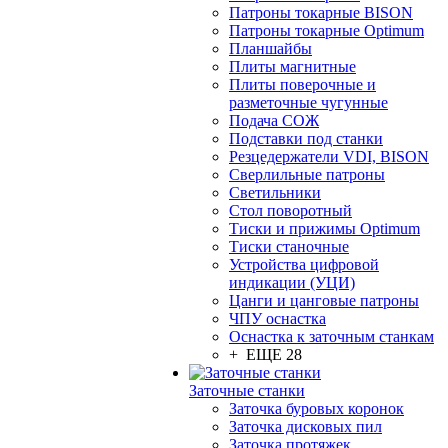
Патроны токарные BISON
Патроны токарные Optimum
Планшайбы
Плиты магнитные
Плиты поверочные и
разметочные чугунные
Подача СОЖ
Подставки под станки
Резцедержатели VDI, BISON
Сверлильные патроны
Светильники
Стол поворотный
Тиски и прижимы Optimum
Тиски станочные
Устройства цифровой
индикации (УЦИ)
Цанги и цанговые патроны
ЧПУ оснастка
Оснастка к заточным станкам
+ ЕЩЕ 28
Заточные станки
Заточка буровых коронок
Заточка дисковых пил
Заточка протяжек