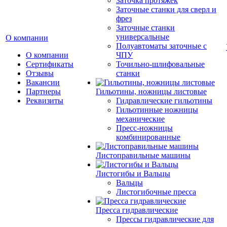
Заточка протяжек
Заточные станки для сверл и
фрез
Заточные станки
универсальные
О компании
Полуавтоматы заточные с
О компании
ЧПУ
Сертификаты
Точильно-шлифовальные
Отзывы
станки
Вакансии
Партнеры
Гильотины, ножницы листовые
Реквизиты
Гидравлические гильотины
Гильотинные ножницы
механические
Пресс-ножницы
комбинированные
Листоправильные машины
Листогибы и Вальцы
Вальцы
Листогибочные пресса
Пресса гидравлические
Прессы гидравлические для