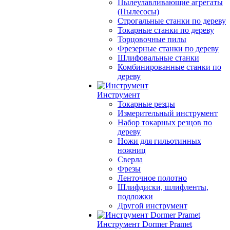
Пылеулавливающие агрегаты
(Пылесосы)
Строгальные станки по дереву
Токарные станки по дереву
Торцовочные пилы
Фрезерные станки по дереву
Шлифовальные станки
Комбинированные станки по
дереву
Инструмент
Токарные резцы
Измерительный инструмент
Набор токарных резцов по
дереву
Ножи для гильотинных
ножниц
Сверла
Фрезы
Ленточное полотно
Шлифдиски, шлифленты,
подложки
Другой инструмент
Инструмент Dormer Pramet