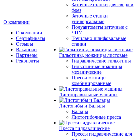
Заточные станки для сверл и
фрез
Заточные станки
универсальные
О компании
Полуавтоматы заточные с
О компании
ЧПУ
Сертификаты
Точильно-шлифовальные
Отзывы
станки
Вакансии
Партнеры
Гильотины, ножницы листовые
Реквизиты
Гидравлические гильотины
Гильотинные ножницы
механические
Пресс-ножницы
комбинированные
Листоправильные машины
Листогибы и Вальцы
Вальцы
Листогибочные пресса
Пресса гидравлические
Прессы гидравлические для
металла