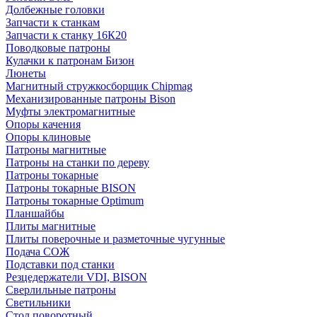
Долбежные головки
Запчасти к станкам
Запчасти к станку 16К20
Поводковые патроны
Кулачки к патронам Бизон
Люнеты
Магнитный стружкосборщик Chipmag
Механизированные патроны Bison
Муфты электромагнитные
Опоры качения
Опоры клиновые
Патроны магнитные
Патроны на станки по дереву
Патроны токарные
Патроны токарные BISON
Патроны токарные Optimum
Планшайбы
Плиты магнитные
Плиты поверочные и разметочные чугунные
Подача СОЖ
Подставки под станки
Резцедержатели VDI, BISON
Сверлильные патроны
Светильники
Стол поворотный