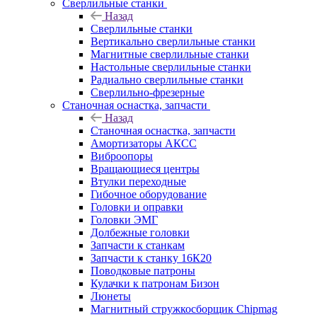
Сверлильные станки
Назад
Сверлильные станки
Вертикально сверлильные станки
Магнитные сверлильные станки
Настольные сверлильные станки
Радиально сверлильные станки
Сверлильно-фрезерные
Станочная оснастка, запчасти
Назад
Станочная оснастка, запчасти
Амортизаторы АКСС
Виброопоры
Вращающиеся центры
Втулки переходные
Гибочное оборудование
Головки и оправки
Головки ЭМГ
Долбежные головки
Запчасти к станкам
Запчасти к станку 16К20
Поводковые патроны
Кулачки к патронам Бизон
Люнеты
Магнитный стружкосборщик Chipmag