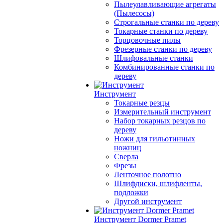
Пылеулавливающие агрегаты
(Пылесосы)
Строгальные станки по дереву
Токарные станки по дереву
Торцовочные пилы
Фрезерные станки по дереву
Шлифовальные станки
Комбинированные станки по
дереву
Инструмент
Токарные резцы
Измерительный инструмент
Набор токарных резцов по
дереву
Ножи для гильотинных
ножниц
Сверла
Фрезы
Ленточное полотно
Шлифдиски, шлифленты,
подложки
Другой инструмент
Инструмент Dormer Pramet