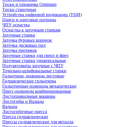
Тиски и прижимы Optimum
Тиски станочные
Устройства цифровой индикации (УЦИ)
Цанги и цанговые патроны
ЧПУ оснастка
Оснастка к заточным станкам
Заточные станки
Заточка буровых коронок
Заточка дисковых пил
Заточка протяжек
Заточные станки для сверл и фрез
Заточные станки универсальные
Полуавтоматы заточные с ЧПУ
Точильно-шлифовальные станки
Гильотины, ножницы листовые
Гидравлические гильотины
Гильотинные ножницы механические
Пресс-ножницы комбинированные
Листоправильные машины
Листогибы и Вальцы
Вальцы
Листогибочные пресса
Пресса гидравлические
Прессы гидравлические для металла
Прессы гидравлические для пластмасс